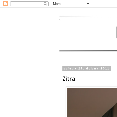
středa 27. dubna 2011
Zítra