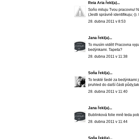
Reia Aria
řekl(a)...
Soňo miluju Tvou pracovnu! N
(Jestli správně identifikuju;-)
28. dubna 2011 v 8:53
Jana
řekl(a)...
To musím vidět! Pracovna vypa
bedýnkami. Tapeta?
28. dubna 2011 v 11:38
Soňa
řekl(a)...
To lesklé šedé za bedýnkami j
pruhled do další části půdy,tak
28. dubna 2011 v 11:40
Jana
řekl(a)...
Bublinková folie mně teda poba
28. dubna 2011 v 11:44
Soňa
řekl(a)...