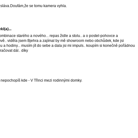
á sláva.Doufám,že se tomu kamera vyhla.
kl(a)...
ombinace starého a nového... repas židle a stolu.. a o postel-pohovce a
uvě.. viděla jsem Bjehra a zajímal by mě showroom nebo obchůdek, kde jsi
u a hodiny... musím jít do sebe a dala jsi mi impuls.. koupím si konečně pořádnou
račovat dál.. díky
epochopíš kde - V Třinci mezi rodinnými domky.