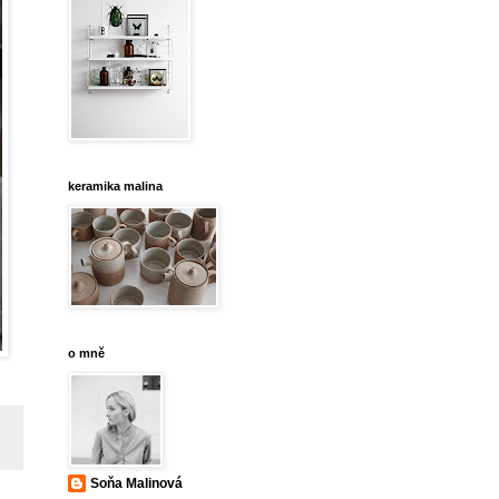
keramika malina
o mně
Soňa Malinová