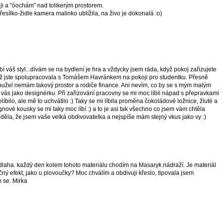
eji a "óochám" nad tolikerým prostorem.
řesílko-židle kamera malinko ublížila, na živo je dokonalá :o)
bí váš styl...dívám se na bydlení je hra a vždycky jsem ráda, když pokoj zařizujete
 když jste spolupracovala s Tomášem Havránkem na pokoji pro studentku. Přesně
ohužel nemám takový prostor a rodiče finance. Ani nevím, co by se s mým malým
vás jako designérku. Při zařizování pracovny se mi moc líbil nápad s přepravkami
bilo, ale mě to uchvátilo :) Taky se mi líbila proměna čokoládové ložnice, žluté a
nové kousky se mi taky moc líbí :) a to je asi tak všechno co jsem vám chtěla
 věděla, že jsem vaše velká obdivovatelka a nejspíše mám stejný vkus jako vy :)
laha. každý den kolem tohoto materiálu chodím na Masaryk.nádraží. Je materiál
 efekt, jako u plovoučky? Moc chválím a obdivuji křeslo, tipovala jsem
m se. Mirka