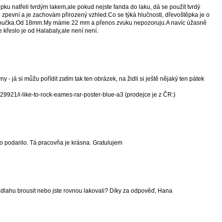
pku natřeli tvrdým lakem,ale pokud nejste fanda do laku, dá se použít tvrdý
o zpevní a je zachovám přirozený vzhled.Co se týká hlučnosti, dřevoštěpka je o
plovoučka.Od 18mm.My máme 22 mm a přenos zvuku nepozoruju.A navíc úžasně
 křeslo je od Halabaly,ale není není.
 - já si můžu pořídit zatím tak ten obrázek, na židli si ještě nějaký ten pátek
129921/i-like-to-rock-eames-rar-poster-blue-a3 (prodejce je z ČR:)
to podarilo. Tá pracovňa je krásna. Gratulujem
dlahu brousit nebo jste rovnou lakovali? Díky za odpověď, Hana