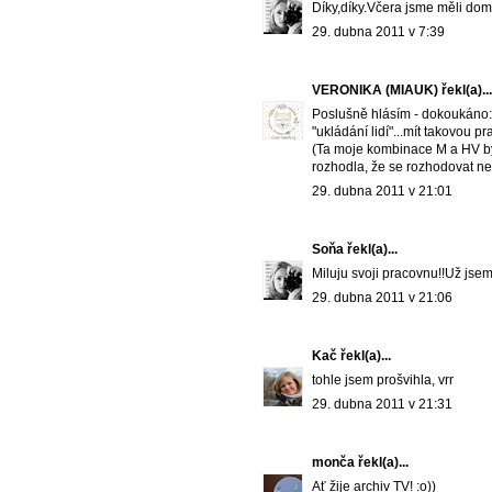
Díky,díky.Včera jsme měli do
29. dubna 2011 v 7:39
VERONIKA (MIAUK)
řekl(a)...
Poslušně hlásím - dokoukáno:)
"ukládání lidí"...mít takovou p
(Ta moje kombinace M a HV by
rozhodla, že se rozhodovat ne
29. dubna 2011 v 21:01
Soňa
řekl(a)...
Miluju svoji pracovnu!!Už jsem 
29. dubna 2011 v 21:06
Kač
řekl(a)...
tohle jsem prošvihla, vrr
29. dubna 2011 v 21:31
monča
řekl(a)...
Ať žije archiv TV! :o))