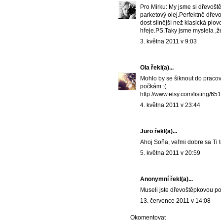
Pro Mirku: My jsme si dřevoště
parketový olej.Perfektně dřev
dost silnější než klasická 
hřeje.PS.Taky jsme myslela ,že
3. května 2011 v 9:03
Ola
řekl(a)...
Mohlo by se šiknout do pracovny
počkám :(
http://www.etsy.com/listing/65
4. května 2011 v 23:44
Juro
řekl(a)...
Ahoj Soňa, veľmi dobre sa Ti 
5. května 2011 v 20:59
Anonymní řekl(a)...
Museli jste dřevoštěpkovou po
13. července 2011 v 14:08
Okomentovat