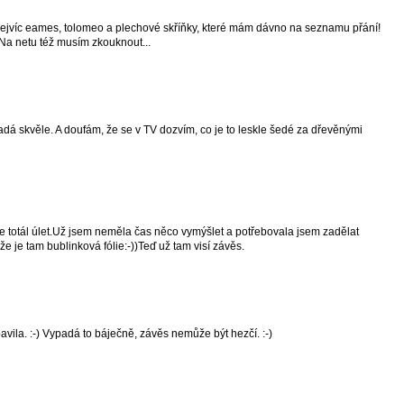
ejvíc eames, tolomeo a plechové skříňky, které mám dávno na seznamu přání!
). Na netu též musím zkouknout...
dá skvěle. A doufám, že se v TV dozvím, co je to leskle šedé za dřevěnými
e totál úlet.Už jsem neměla čas něco vymýšlet a potřebovala jsem zadělat
že je tam bublinková fólie:-))Teď už tam visí závěs.
vila. :-) Vypadá to báječně, závěs nemůže být hezčí. :-)