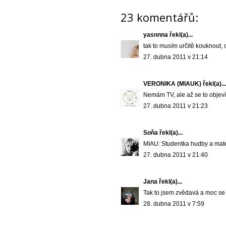
23 komentářů:
yasnnna
řekl(a)...
tak to musím určitě kouknout, d
27. dubna 2011 v 21:14
VERONIKA (MIAUK)
řekl(a)...
Nemám TV, ale až se to objeví
27. dubna 2011 v 21:23
Soňa
řekl(a)...
MIAU: Studentka hudby a matem
27. dubna 2011 v 21:40
Jana
řekl(a)...
Tak to jsem zvědavá a moc se 
28. dubna 2011 v 7:59