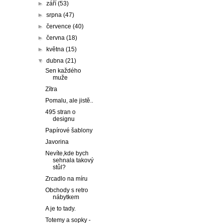
►
září
(53)
►
srpna
(47)
►
července
(40)
►
června
(18)
►
května
(15)
▼
dubna
(21)
Sen každého
muže
Zítra
Pomalu, ale jistě..
495 stran o
designu
Papírové šablony
Javorina
Nevíte,kde bych
sehnala takový
stůl?
Zrcadlo na míru
Obchody s retro
nábytkem
A je to tady.
Totemy a sopky -