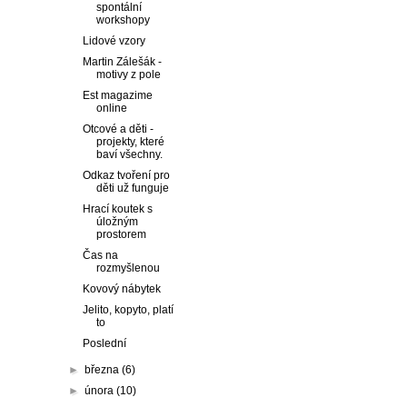
spontální
workshopy
Lidové vzory
Martin Zálešák -
motivy z pole
Est magazime
online
Otcové a děti -
projekty, které
baví všechny.
Odkaz tvoření pro
děti už funguje
Hrací koutek s
úložným
prostorem
Čas na
rozmyšlenou
Kovový nábytek
Jelito, kopyto, platí
to
Poslední
►
března
(6)
►
února
(10)