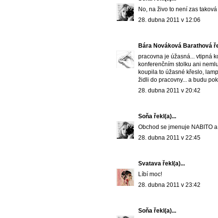
No, na živo to není zas takov
28. dubna 2011 v 12:06
Bára Nováková Barathová
ře
pracovna je úžasná... vtipná k
konferenčním stolku ani neml
koupila to úžasné křeslo, lamp
židli do pracovny... a budu pok
28. dubna 2011 v 20:42
Soňa
řekl(a)...
Obchod se jmenuje NABITO a n
28. dubna 2011 v 22:45
Svatava
řekl(a)...
Líbí moc!
28. dubna 2011 v 23:42
Soňa
řekl(a)...