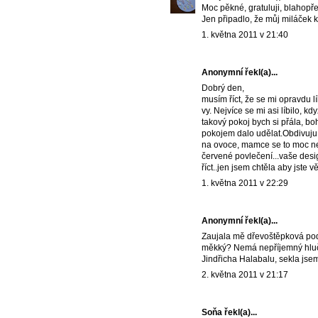
Moc pěkné, gratuluji, blahopř
Jen připadlo, že můj miláček k
1. května 2011 v 21:40
Anonymní řekl(a)...
Dobrý den,
musím říct, že se mi opravdu lí
vy. Nejvíce se mi asi líbilo,
takový pokoj bych si přála, b
pokojem dalo udělat.Obdivuju 
na ovoce, mamce se to moc nelí
červené povlečení...vaše desig
říct..jen jsem chtěla aby jste
1. května 2011 v 22:29
Anonymní řekl(a)...
Zaujala mě dřevoštěpková pod
měkký? Nemá nepříjemný hlučný
Jindřicha Halabalu, sekla jse
2. května 2011 v 21:17
Soňa
řekl(a)...