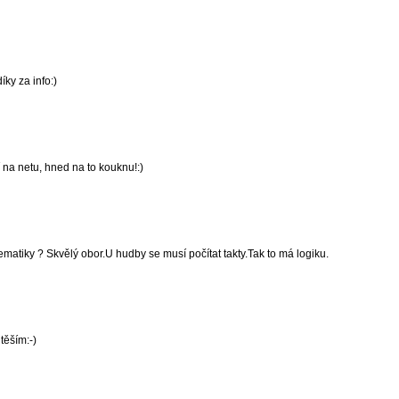
íky za info:)
 na netu, hned na to kouknu!:)
atiky ? Skvělý obor.U hudby se musí počítat takty.Tak to má logiku.
těším:-)