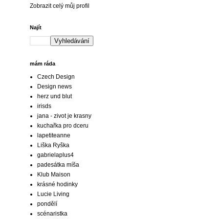
Zobrazit celý můj profil
Najít
mám ráda
Czech Design
Design news
herz und blut
irisds
jana - zivot je krasny
kuchařka pro dceru
lapetiteanne
Liška Ryška
gabrielaplus4
padesátka míša
Klub Maison
krásné hodinky
Lucie Living
pondělí
scénaristka