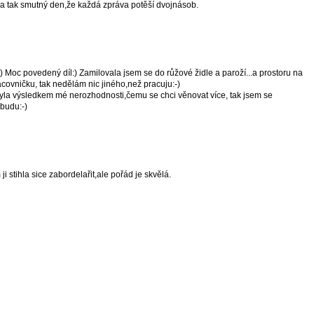
ma tak smutný den,že každá zpráva potěší dvojnásob.
 Moc povedený díl:) Zamilovala jsem se do růžové židle a paroží...a prostoru na
racovničku, tak nedělám nic jiného,než pracuju:-)
la výsledkem mé nerozhodnosti,čemu se chci věnovat více, tak jsem se
budu:-)
ji stihla sice zabordelařit,ale pořád je skvělá.