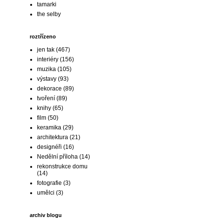
tamarki
the selby
roztřízeno
jen tak
(467)
interiéry
(156)
muzika
(105)
výstavy
(93)
dekorace
(89)
tvoření
(89)
knihy
(65)
film
(50)
keramika
(29)
architektura
(21)
designéři
(16)
Nedělní příloha
(14)
rekonstrukce domu
(14)
fotografie
(3)
umělci
(3)
archiv blogu