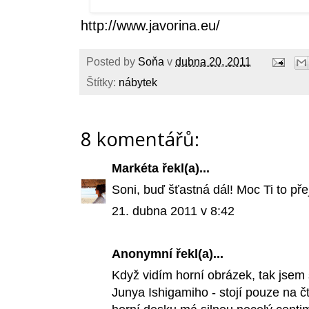
http://www.javorina.eu/
Posted by
Soňa
v
dubna 20, 2011
Štítky:
nábytek
8 komentářů:
Markéta
řekl(a)...
Soni, buď šťastná dál! Moc Ti to přej
21. dubna 2011 v 8:42
Anonymní řekl(a)...
Když vidím horní obrázek, tak jsem 
Junya Ishigamiho - stojí pouze na 