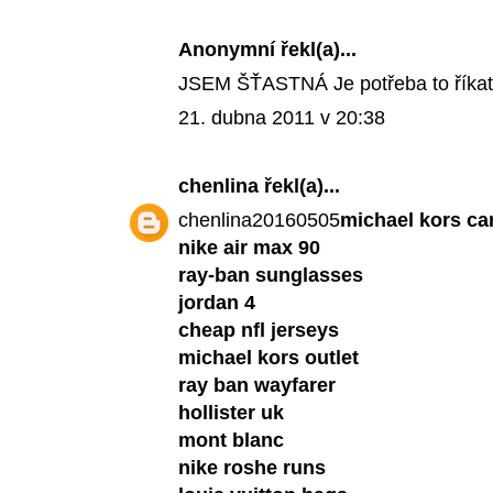
Anonymní řekl(a)...
JSEM ŠŤASTNÁ Je potřeba to říkat.
21. dubna 2011 v 20:38
chenlina
řekl(a)...
chenlina20160505
michael kors c
nike air max 90
ray-ban sunglasses
jordan 4
cheap nfl jerseys
michael kors outlet
ray ban wayfarer
hollister uk
mont blanc
nike roshe runs