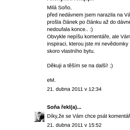
Milá Soňo,
před nedávnem jsem narazila na Váš
prošla článek po článku až do dávné
nedoufala konce.. :)
Obvykle nepíšu komentáře, ale Vám
inspiraci, kterou jste mi nevědomky
skoro vlastního bytu.
Děkuji a těším se na další! ;)
eM.
21. dubna 2011 v 12:34
Soňa
řekl(a)...
Díky,že se Vám chce psát komentář
21. dubna 2011 v 15:52