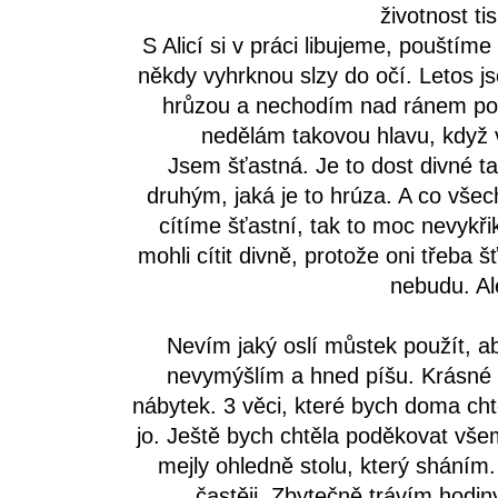
životnost tis
S Alicí si v práci libujeme, pouštím
někdy vyhrknou slzy do očí. Letos j
hrůzou a nechodím nad ránem po 
nedělám takovou hlavu, když v
Jsem šťastná. Je to dost divné ta
druhým, jaká je to hrúza. A co všec
cítíme šťastní, tak to moc nevykři
mohli cítit divně, protože oni třeba
nebudu. Al
Nevím jaký oslí můstek použít, ab
nevymýšlím a hned píšu. Krásné 
nábytek. 3 věci, které bych doma cht
jo. Ještě bych chtěla poděkovat všem
mejly ohledně stolu, který sháním
častěji .Zbytečně trávím hodin