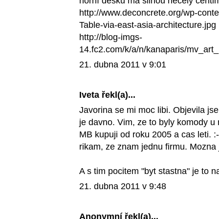
horní desku má silnou necelý centim
http://www.deconcrete.org/wp-conte
Table-via-east-asia-architecture.jpg
http://blog-imgs-
14.fc2.com/k/a/n/kanaparis/mv_art_
21. dubna 2011 v 9:01
Iveta
řekl(a)...
Javorina se mi moc libi. Objevila js
je davno. Vim, ze to byly komody u n
MB kupuji od roku 2005 a cas leti. :
rikam, ze znam jednu firmu. Mozna ji
A s tim pocitem "byt stastna" je to 
21. dubna 2011 v 9:48
Anonymní řekl(a)...