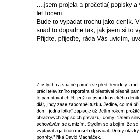
....jsem projela a pročetla( popisky a
let focení.
Bude to vypadat trochu jako deník. Vši
snad to dopadne tak, jak jsem si to vy
Přijďte, přijeďte, ráda Vás uvidím, uv
Z ostychu a špatné paměti se před třemi lety zrodi
práci televizního reportéra si přestával přesně pam
to pamatovat chtěl, jenž na psaní klasického deník
diář, jindy zase zapomněl tužku. Jediné, co má při 
den – jedna fotka“ zapisuje už třetím rokem prožit
obrazových zápiscích převažují domy. “Jsem silný i
schovávám se a mizím. Stydím se a bojím, že se 
vyptávat a já budu muset odpovídat. Domy otázky ne
portréty,” říká David Macháček.