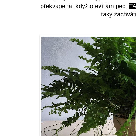
překvapená, když otevírám pec.
T
taky zachvát