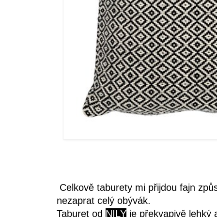
Celkově taburety mi přijdou fajn způ
nezaprat celý obývák.
Taburet od
NILY
je překvapivě lehký 