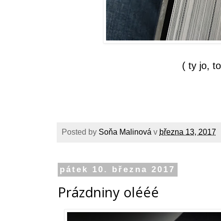
( ty jo, to je zas rece
Posted by
Soňa Malinová
v
března 13, 2017
pátek 10. března 2017
Prázdniny olééé