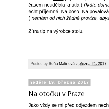
časem neudělala knutla (
říkáte doma
echt příjemné. Na boso. Na povalová
(
nemám od nich žádné provize, abyst
Zítra tip na výrobce stolu.
Posted by
Soňa Malinová
v
března 21, 2017
neděle 19. března 2017
Na otočku v Praze
Jako vždy se mi před odjezdem nechtě