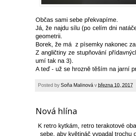
Občas sami sebe překvapíme.
Já, že najdu sílu (po celím dni natáč
geometrii.
Borek, že má z písemky nakonec za
Z angličtiny ze stupňování přídavnýc
umí tak na 3).
A teď - už se hrozně těším na jarní 
Posted by
Soňa Malinová
v
března 10, 2017
Nová hlína
K retro kytkám, retro terakotové ob
sebe, aby květináč vypadal trochu