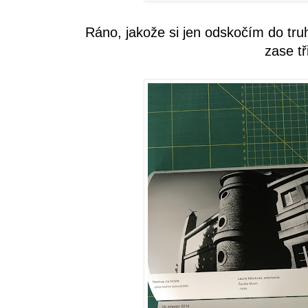
Ráno, jakože si jen odskočím do truh
zase tř