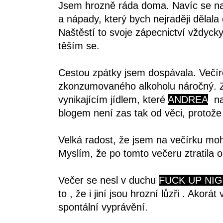
Jsem hrozně ráda doma. Navíc se na 
a nápady, který bych nejraději dělala
Naštěstí to svoje zápecnictví vždyc
těším se.
Cestou zpátky jsem dospávala. Večír
zkonzumovaného alkoholu náročný. Z
vynikajícím jídlem, které
ANDREA
nap
blogem není zas tak od věci, protože 
Velká radost, že jsem na večírku mo
Myslím, že po tomto večeru ztratila 
Večer se nesl v duchu
FUCK UP NI
to , že i jiní jsou hrozní lůzři . Akor
spontální vyprávění.