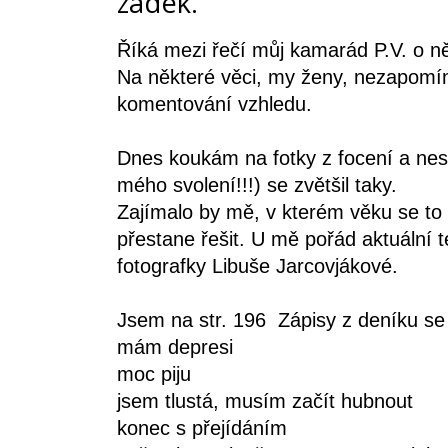
zadek."
Říká mezi řečí můj kamarád P.V. o ně
Na některé věci, my ženy, nezapomí
komentování vzhledu.
Dnes koukám na fotky z focení a nest
mého svolení!!!) se zvětšil taky.
Zajímalo by mě, v kterém věku se to 
přestane řešit. U mě pořád aktuální té
fotografky Libuše Jarcovjákové.
Jsem na str. 196 Zápisy z deníku se 
mám depresi
moc piju
jsem tlustá, musím začít hubnout
konec s přejídáním