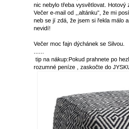
nic nebylo třeba vysvětlovat. Hotový 
Večer e-mail od ,,altánku", že mi pos
neb se jí zdá, že jsem si řekla málo a
nevidí!
Večer moc fajn dýchánek se Silvou.
......
tip na nákup:Pokud prahnete po hezký
rozumné peníze , zaskočte do JYSK