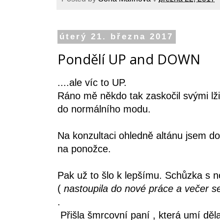
úterý 21. března 2017
Pondělí UP and DOWN
....ale víc to UP.
Ráno mě někdo tak zaskočil svými lži
do normálního modu.
Na konzultaci ohledně altánu jsem d
na ponožce.
Pak už to šlo k lepšímu. Schůzka s 
(
nastoupila do nové práce a večer se
.
Přišla šmrcovní paní , která umí děla