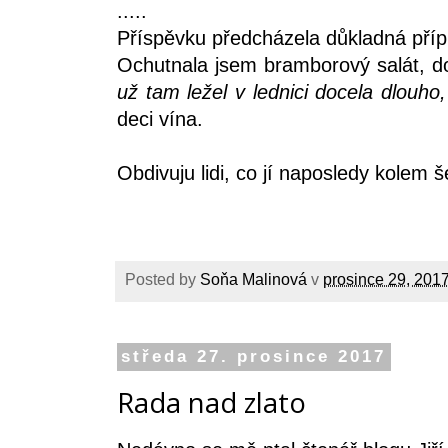
.....
Příspěvku předcházela důkladná pří
Ochutnala jsem bramborový salát, do
už tam ležel v lednici docela dlouho
deci vína.
Obdivuju lidi, co jí naposledy kolem 
Posted by
Soňa Malinová
v
prosince 29, 201
středa 27. prosince 2017
Rada nad zlato