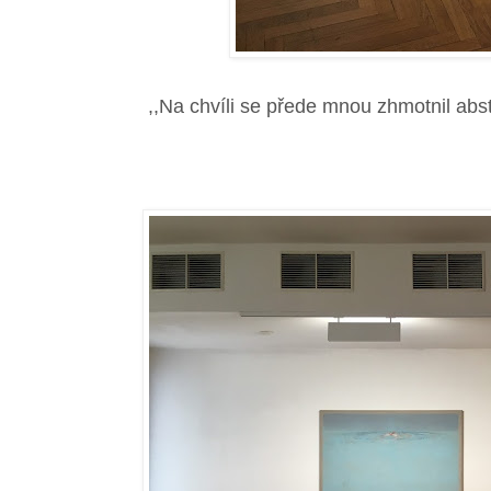
,,Na chvíli se přede mnou zhmotnil abst