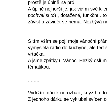
prostě je úplně na prd.
A úplně nejhorší je, jak vidím své kli
pochval si to
) , dotažené, funkční...
závist a závidět se nemá. Nezbývá ne
S tím vším se pojí moje vánoční přá
vymyslela rádio do kuchyně, ale teď 
vrtačka.
A jsme zpátky u Vánoc. Hezký oslí 
tématikou.
.........
Vydržíte dárek nerozbalit, když ho d
Z jednoho dárku se vyklubal svícen 