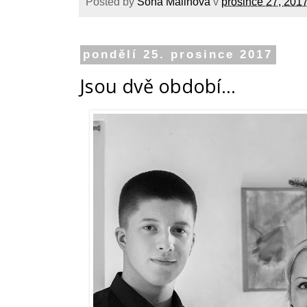
Posted by
Soňa Malinová
v
prosince 27, 201
pondělí 25. prosince 2017
Jsou dvě období...