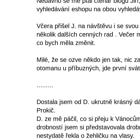
Nedávno se mě ptal čtenář blogu Jiř
vyhledávání eshopu na obou vyhled
Včera přišel J. na návštěvu i se svou 
několik dalších cenných rad . Večer m
co bych měla změnit.
Milé, že se ozve někdo jen tak, nic z
otomanu u příbuzných, jde první svát
.........
Dostala jsem od D. ukrutně krásný dá
Prokič.
D. ze mě páčil, co si přeju k Vánoc
drobností jsem si představovala drob
nestydatě řekla o žehličku na vlasy.