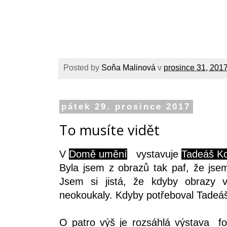
Posted by
Soňa Malinová
v
prosince 31, 201
pátek 29. prosince 2017
To musíte vidět
V
Domě umění
vystavuje
Tadeáš Ko
Byla jsem z obrazů tak paf, že jsem
Jsem si jistá, že kdyby obrazy
neokoukaly. Kdyby potřeboval Tadeáš o
O patro výš je rozsáhlá výstava fo