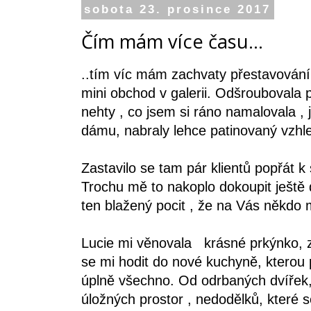
sobota 23. prosince 2017
Čím mám více času...
..tím víc mám zachvaty přestavování
mini obchod v galerii. Odšroubovala p
nehty , co jsem si ráno namalovala ,
dámu, nabraly lehce patinovaný vzhl
Zastavilo se tam pár klientů popřát k
Trochu mě to nakoplo dokoupit ještě d
ten blažený pocit , že na Vás někdo my
Lucie mi věnovala krásné prkýnko, 
se mi hodit do nové kuchyně, kterou 
úplně všechno. Od odrbaných dvířek,
úložných prostor , nedodělků, které 