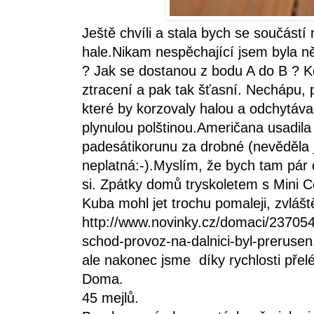
Ještě chvíli a stala bych se součástí
hale.Nikam nespěchající jsem byla něk
? Jak se dostanou z bodu A do B ? Kde
ztracení a pak tak šťasní. Nechápu, p
které by korzovaly halou a odchytáva
plynulou polštinou.Američana usadila
padesátikorunu za drobné (nevěděla 
neplatná:-).Myslím, že bych tam pár d
si. Zpátky domů tryskoletem s Mini 
Kuba mohl jet trochu pomaleji, zvláš
http://www.novinky.cz/domaci/237054-
schod-provoz-na-dalnici-byl-prerusen
ale nakonec jsme díky rychlosti přel
Doma.
45 mejlů.