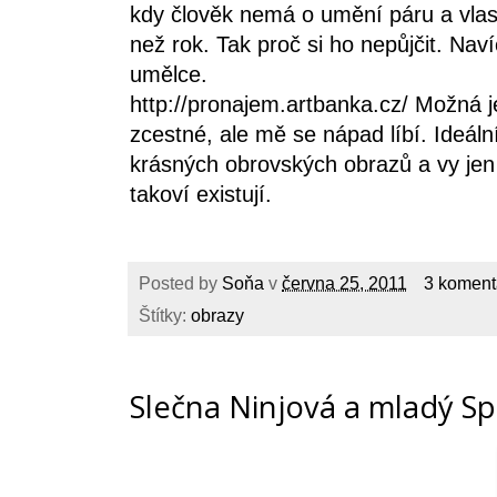
kdy člověk nemá o umění páru a vlast
než rok. Tak proč si ho nepůjčit. Nav
umělce.
http://pronajem.artbanka.cz/
Možná je
zcestné, ale mě se nápad líbí. Ideální
krásných obrovských obrazů a vy jen v
takoví existují.
Posted by
Soňa
v
června 25, 2011
3 koment
Štítky:
obrazy
Slečna Ninjová a mladý S