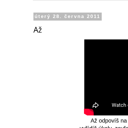
úterý 28. června 2011
Až
Až odpovíš na