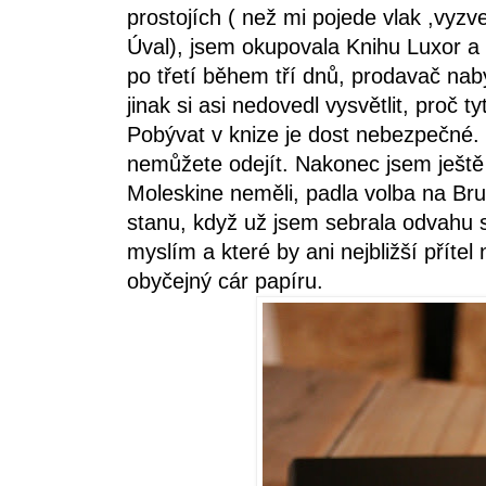
prostojích ( než mi pojede vlak ,vyz
Úval), jsem okupovala Knihu Luxor a
po třetí během tří dnů, prodavač nab
jinak si asi nedovedl vysvětlit, proč 
Pobývat v knize je dost nebezpečné.
nemůžete odejít. Nakonec jsem ještě 
Moleskine neměli, padla volba na Br
stanu, když už jsem sebrala odvahu si
myslím a které by ani nejbližší příte
obyčejný cár papíru.