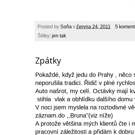
Posted by
Soňa
v
června 24, 2011
5 koment
Štítky:
jen tak
Zpátky
Pokaždé, když jedu do Prahy , něco s
neporušila tradici. Řidič v plné rychl
Auto našrot, my celí. Octávky mají k
stihla vlak a obhlídku dalšího domu v
V noci jsem myslela na roztodivné vě
záznam.do ,,Bruna"(viz níže)
A protože většina mých klientů čte i
pracovní záležitosti a přidám k dobru