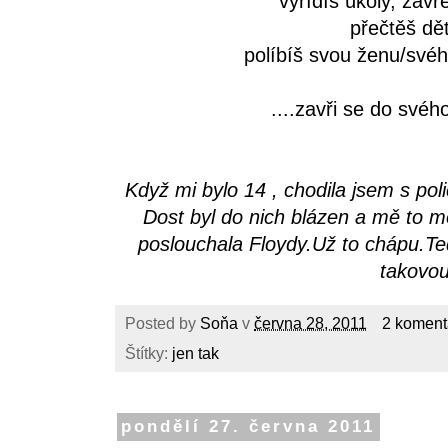
vyřídíš úkoly, zavř
přečtěš d
políbíš svou ženu/svéh
....zavři se do svéh
Když mi bylo 14 , chodila jsem s pol
Dost byl do nich blázen a mě to m
poslouchala Floydy.Už to chápu.Te
takovou
Posted by
Soňa
v
června 28, 2011
2 koment
Štítky:
jen tak
pondělí 27. června 2011