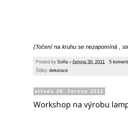
(Točení na kruhu se nezapomíná , ste
Posted by
Soňa
v
června 30, 2011
5 koment
Štítky:
dekorace
středa 29. června 2011
Workshop na výrobu lam