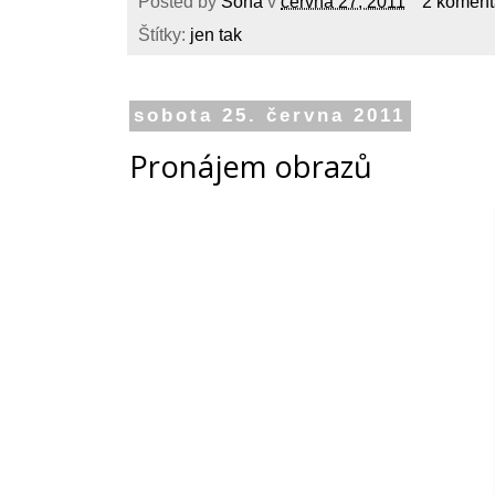
Posted by
Soňa
v
června 27, 2011
2 koment
Štítky:
jen tak
sobota 25. června 2011
Pronájem obrazů