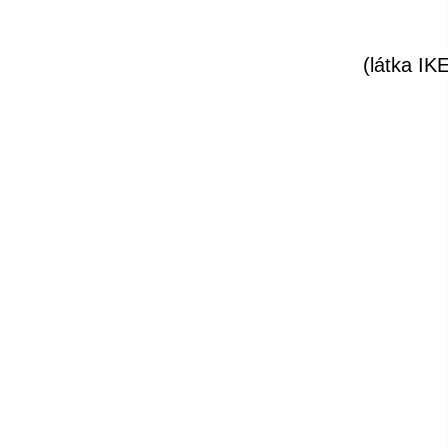
(látka IK