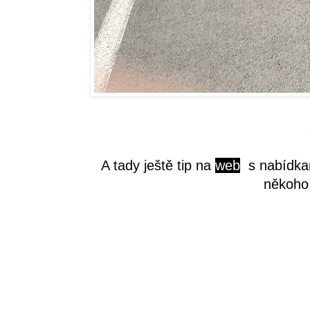
A tady ještě tip na
web
s nabídkam
někoho