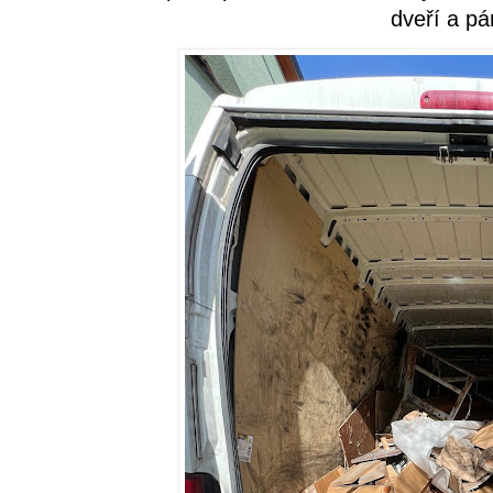
dveří a pá