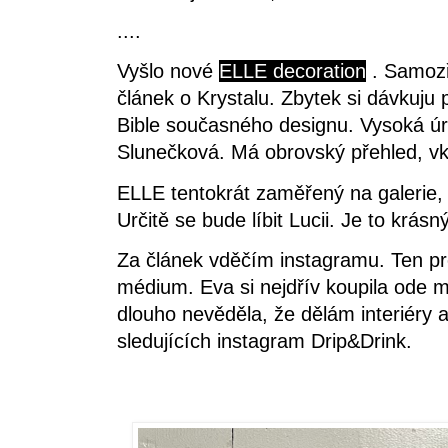
....
Vyšlo nové
ELLE decoration
. Samozř
článek o Krystalu. Zbytek si dávkuju
Bible současného designu. Vysoká úr
Slunečková. Má obrovský přehled, vku
ELLE tentokrát zaměřený na galerie, 
Určitě se bude líbit Lucii. Je to krá
Za článek vděčím instagramu. Ten propo
médium. Eva si nejdřív koupila ode 
dlouho nevěděla, že dělám interiéry a
sledujících instagram Drip&Drink.