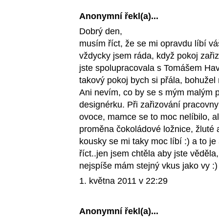
Anonymní řekl(a)...
Dobrý den,
musím říct, že se mi opravdu líbí vá
vždycky jsem ráda, když pokoj zařizu
jste spolupracovala s Tomášem Hav
takový pokoj bych si přála, bohužel
Ani nevím, co by se s mým malým p
designérku. Při zařizování pracovny
ovoce, mamce se to moc nelíbilo, ale
proměna čokoládové ložnice, žluté 
kousky se mi taky moc líbí :) a to j
říct..jen jsem chtěla aby jste věděl
nejspíše mám stejný vkus jako vy :)
1. května 2011 v 22:29
Anonymní řekl(a)...