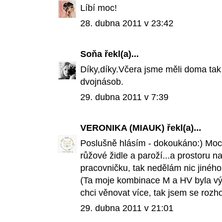
Líbí moc!
28. dubna 2011 v 23:42
Soňa
řekl(a)...
Díky,díky.Včera jsme měli doma tak
dvojnásob.
29. dubna 2011 v 7:39
VERONIKA (MIAUK)
řekl(a)...
Poslušně hlásím - dokoukáno:) Moc 
růžové židle a paroží...a prostoru na
pracovničku, tak nedělám nic jiného
(Ta moje kombinace M a HV byla v
chci věnovat více, tak jsem se rozh
29. dubna 2011 v 21:01