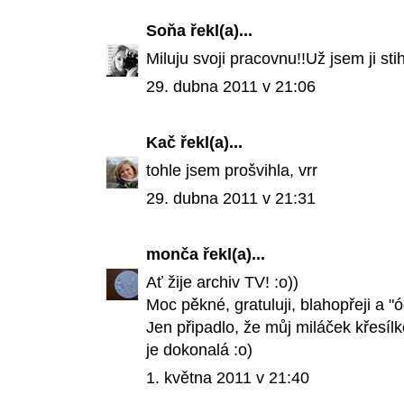
Soňa
řekl(a)...
Miluju svoji pracovnu!!Už jsem ji sti
29. dubna 2011 v 21:06
Kač
řekl(a)...
tohle jsem prošvihla, vrr
29. dubna 2011 v 21:31
monča
řekl(a)...
Ať žije archiv TV! :o))
Moc pěkné, gratuluji, blahopřeji a 
Jen připadlo, že můj miláček křesílk
je dokonalá :o)
1. května 2011 v 21:40