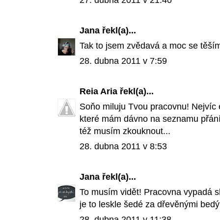
27. dubna 2011 v 21:40
Jana
řekl(a)...
Tak to jsem zvědavá a moc se těším
28. dubna 2011 v 7:59
Reia Aria
řekl(a)...
Soňo miluju Tvou pracovnu! Nejvíc 
které mám dávno na seznamu přání! (
též musím zkouknout...
28. dubna 2011 v 8:53
Jana
řekl(a)...
To musím vidět! Pracovna vypadá s
je to leskle šedé za dřevěnými bed
28. dubna 2011 v 11:38