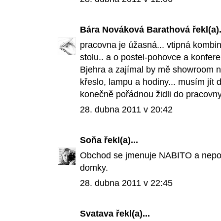
Bára Nováková Barathová
řekl(a).
pracovna je úžasná... vtipná kombin
stolu.. a o postel-pohovce a konfer
Bjehra a zajímal by mě showroom ne
křeslo, lampu a hodiny... musím jít 
konečně pořádnou židli do pracovny.
28. dubna 2011 v 20:42
Soňa
řekl(a)...
Obchod se jmenuje NABITO a nepoch
domky.
28. dubna 2011 v 22:45
Svatava
řekl(a)...