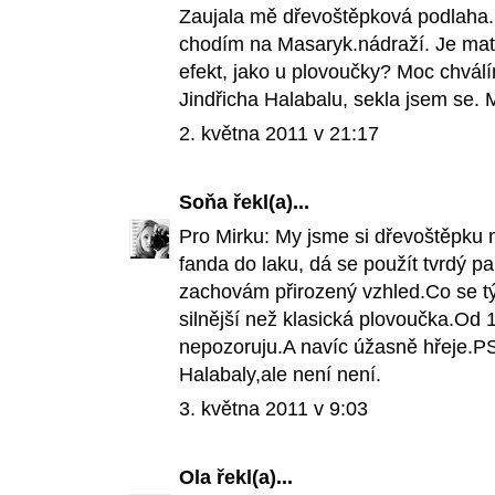
Zaujala mě dřevoštěpková podlaha.
chodím na Masaryk.nádraží. Je ma
efekt, jako u plovoučky? Moc chválím
Jindřicha Halabalu, sekla jsem se. 
2. května 2011 v 21:17
Soňa
řekl(a)...
Pro Mirku: My jsme si dřevoštěpku n
fanda do laku, dá se použít tvrdý pa
zachovám přirozený vzhled.Co se tý
silnější než klasická plovoučka.
nepozoruju.A navíc úžasně hřeje.PS
Halabaly,ale není není.
3. května 2011 v 9:03
Ola
řekl(a)...