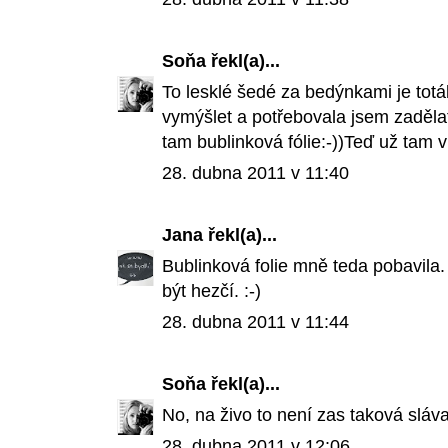
Soňa
řekl(a)...
To lesklé šedé za bedýnkami je tot
vymýšlet a potřebovala jsem zadělat
tam bublinková fólie:-))Teď už tam v
28. dubna 2011 v 11:40
Jana
řekl(a)...
Bublinková folie mně teda pobavila
být hezčí. :-)
28. dubna 2011 v 11:44
Soňa
řekl(a)...
No, na živo to není zas taková slá
28. dubna 2011 v 12:06