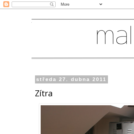
středa 27. dubna 2011
Zítra