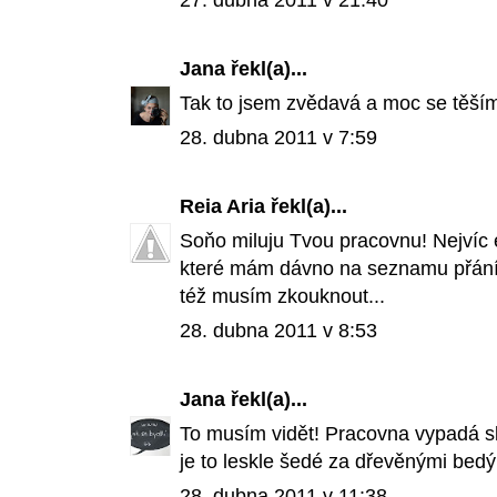
27. dubna 2011 v 21:40
Jana
řekl(a)...
Tak to jsem zvědavá a moc se těším
28. dubna 2011 v 7:59
Reia Aria
řekl(a)...
Soňo miluju Tvou pracovnu! Nejvíc 
které mám dávno na seznamu přání! (
též musím zkouknout...
28. dubna 2011 v 8:53
Jana
řekl(a)...
To musím vidět! Pracovna vypadá s
je to leskle šedé za dřevěnými bed
28. dubna 2011 v 11:38