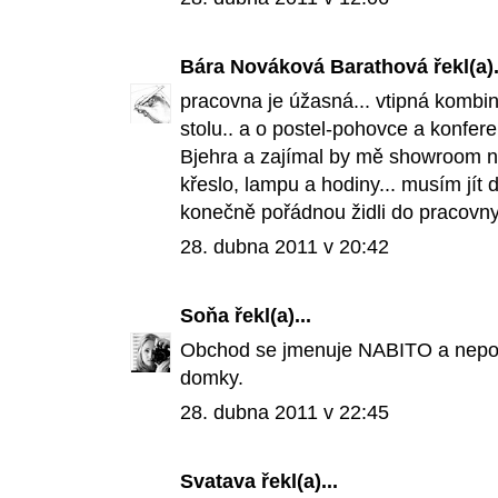
Bára Nováková Barathová
řekl(a).
pracovna je úžasná... vtipná kombin
stolu.. a o postel-pohovce a konfer
Bjehra a zajímal by mě showroom ne
křeslo, lampu a hodiny... musím jít 
konečně pořádnou židli do pracovny.
28. dubna 2011 v 20:42
Soňa
řekl(a)...
Obchod se jmenuje NABITO a nepoch
domky.
28. dubna 2011 v 22:45
Svatava
řekl(a)...