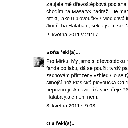
Zaujala mě dřevoštěpková podlaha.
chodím na Masaryk.nádraží. Je ma
efekt, jako u plovoučky? Moc chválím
Jindřicha Halabalu, sekla jsem se. 
2. května 2011 v 21:17
Soňa
řekl(a)...
Pro Mirku: My jsme si dřevoštěpku n
fanda do laku, dá se použít tvrdý pa
zachovám přirozený vzhled.Co se tý
silnější než klasická plovoučka.
nepozoruju.A navíc úžasně hřeje.PS
Halabaly,ale není není.
3. května 2011 v 9:03
Ola
řekl(a)...