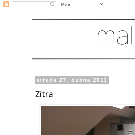
středa 27. dubna 2011
Zítra