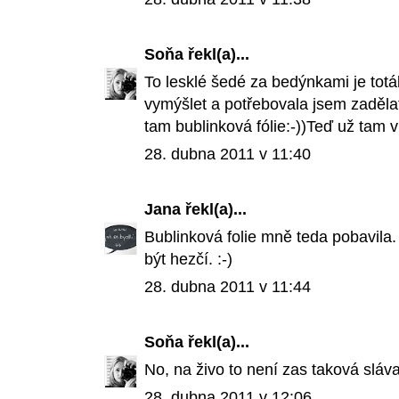
Soňa
řekl(a)...
To lesklé šedé za bedýnkami je tot
vymýšlet a potřebovala jsem zadělat
tam bublinková fólie:-))Teď už tam v
28. dubna 2011 v 11:40
Jana
řekl(a)...
Bublinková folie mně teda pobavila
být hezčí. :-)
28. dubna 2011 v 11:44
Soňa
řekl(a)...
No, na živo to není zas taková slá
28. dubna 2011 v 12:06