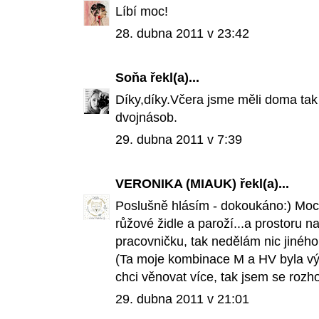
Líbí moc!
28. dubna 2011 v 23:42
Soňa
řekl(a)...
Díky,díky.Včera jsme měli doma tak
dvojnásob.
29. dubna 2011 v 7:39
VERONIKA (MIAUK)
řekl(a)...
Poslušně hlásím - dokoukáno:) Moc 
růžové židle a paroží...a prostoru na
pracovničku, tak nedělám nic jiného
(Ta moje kombinace M a HV byla v
chci věnovat více, tak jsem se rozh
29. dubna 2011 v 21:01