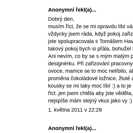
Anonymní řekl(a)...
Dobrý den,
musím říct, že se mi opravdu líbí vá
vždycky jsem ráda, když pokoj zařizu
jste spolupracovala s Tomášem Hav
takový pokoj bych si přála, bohužel
Ani nevím, co by se s mým malým p
designérku. Při zařizování pracovny
ovoce, mamce se to moc nelíbilo, ale
proměna čokoládové ložnice, žluté 
kousky se mi taky moc líbí :) a to j
říct..jen jsem chtěla aby jste věděl
nejspíše mám stejný vkus jako vy :)
1. května 2011 v 22:29
Anonymní řekl(a)...