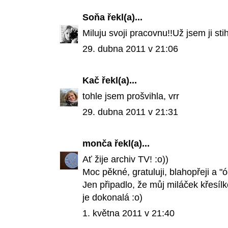
Soňa
řekl(a)...
Miluju svoji pracovnu!!Už jsem ji sti
29. dubna 2011 v 21:06
Kač
řekl(a)...
tohle jsem prošvihla, vrr
29. dubna 2011 v 21:31
monča
řekl(a)...
Ať žije archiv TV! :o))
Moc pěkné, gratuluji, blahopřeji a 
Jen připadlo, že můj miláček křesílk
je dokonalá :o)
1. května 2011 v 21:40