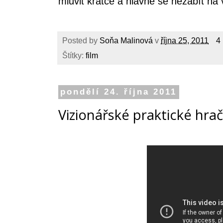
mluvit krátce a hlavně se nezabít na
Posted by
Soňa Malinová
v
října 25, 2011
4
Štítky:
film
pondělí 24. října 2011
Vizionářské praktické hrač