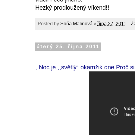
Hezký prodloužený víkend!!
Posted by
Soňa Malinová
v
října 27, 2011
Ž
úterý 25. října 2011
,,Noc je ,,světlý“ okamžik dne.Proč s