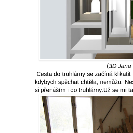
(
3D Jana
Cesta do truhlárny se začíná klikatit
kdybych spěchat chtěla, nemůžu. Ne
si přenáším i do truhlárny.Už se mi t