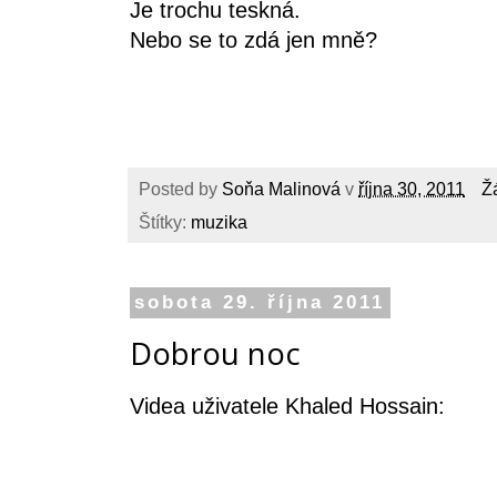
Je trochu teskná.
Nebo se to zdá jen mně?
Posted by
Soňa Malinová
v
října 30, 2011
Ž
Štítky:
muzika
sobota 29. října 2011
Dobrou noc
Videa uživatele Khaled Hossain
: