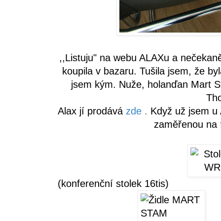
,,Listuju" na webu ALAXu a nečekaně
koupila v bazaru. Tušila jsem, že by
jsem kým. Nuže, holanďan Mart Sta
Tho
Alax jí prodává
zde
.
Když už jsem u 
zaměřenou na
(konferenční stolek 16tis)