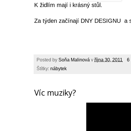
K židlím mají i krásný stůl.
Za týden začínají DNY DESIGNU a s 
Posted by
Soňa Malinová
v
října 30, 2011
6
Štítky:
nábytek
Víc muziky?