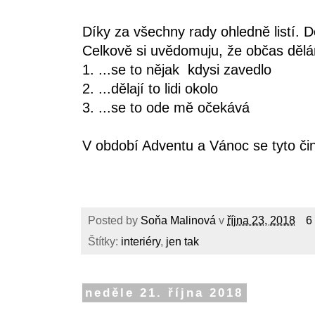
Díky za všechny rady ohledně listí. Do
Celkově si uvědomuju, že občas dělám
1. ...se to nějak kdysi zavedlo
2. ...dělají to lidi okolo
3. ...se to ode mě očekává
V období Adventu a Vánoc se tyto čin
Posted by
Soňa Malinová
v
října 23, 2018
6
Štítky:
interiéry
,
jen tak
neděle 21. října 2018