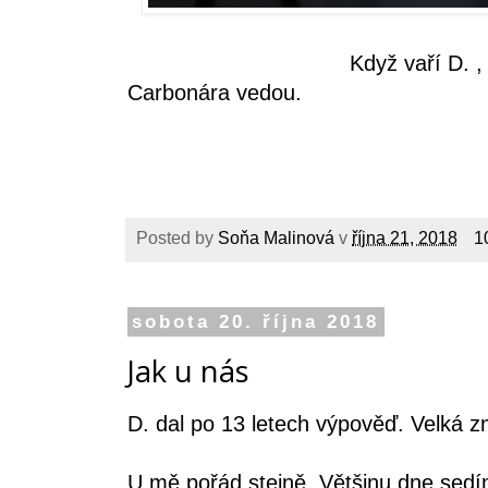
Když vaří D. , jsou to r
Carbonára vedou.
Posted by
Soňa Malinová
v
října 21, 2018
1
sobota 20. října 2018
Jak u nás
D. dal po 13 letech výpověď. Velká 
U mě pořád stejně. Většinu dne sedím