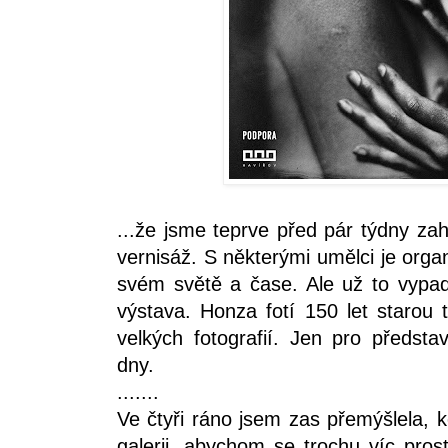
...že jsme teprve před pár týdny zaháj
vernisáž. S některými umělci je orga
svém světě a čase. Ale už to vypa
výstava. Honza fotí 150 let starou
velkých fotografií. Jen pro předst
dny.
.......
Ve čtyři ráno jsem zas přemýšlela, k
galerii, abychom se trochu víc prost