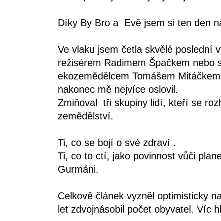
Díky By Bro a Evě jsem si ten den n
Ve vlaku jsem četla skvělé poslední 
režisérem Radimem Špačkem nebo s p
ekozemědělcem Tomášem Mitáčkem j
nakonec mě nejvíce oslovil.
Zmiňoval tři skupiny lidí, kteří se ro
zemědělství.
Ti, co se bojí o své zdraví .
Ti, co to ctí, jako povinnost vůči plane
Gurmáni.
Celkově článek vyzněl optimisticky n
let zdvojnásobil počet obyvatel. Víc 