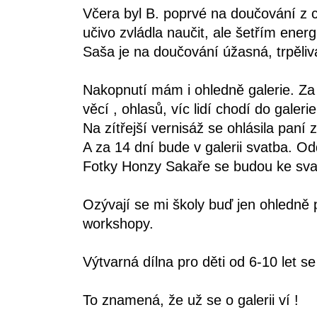
Včera byl B. poprvé na doučování z c
učivo zvládla naučit, ale šetřím energ
Saša je na doučování úžasná, trpěliv
Nakopnutí mám i ohledně galerie. Za k
věcí , ohlasů, víc lidí chodí do galeri
Na zítřejší vernisáž se ohlásila paní z
A za 14 dní bude v galerii svatba. Od
Fotky Honzy Sakaře se budou ke svat
Ozývají se mi školy buď jen ohledně 
workshopy.
Výtvarná dílna pro děti od 6-10 let s
To znamená, že už se o galerii ví !