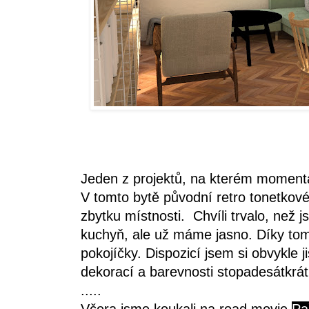
Jeden z projektů, na kterém momentá
V tomto bytě původní retro tonetkové j
zbytku místnosti. Chvíli trvalo, než
kuchyň, ale už máme jasno. Díky tom
pokojíčky. Dispozicí jsem si obvykle 
dekorací a barevnosti stopadesátkr
.....
Včera jsme koukali na road movie
Pa