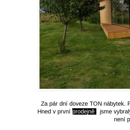
Za pár dní doveze TON nábytek. Pos
Hned v první
prodejně
jsme vybraly 
není 