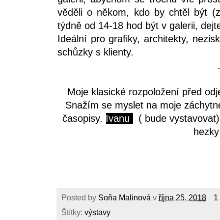
věděli o někom, kdo by chtěl být (
týdně od 14-18 hod být v galerii, d
Ideální pro grafiky, architekty, nezi
schůzky s klienty.
Moje klasické rozpoložení před od
Snažím se myslet na moje záchytn
časopisy.
Ivanu
( bude vystavovat)
hezky
Posted by
Soňa Malinová
v
října 25, 2018
1
Štítky:
výstavy