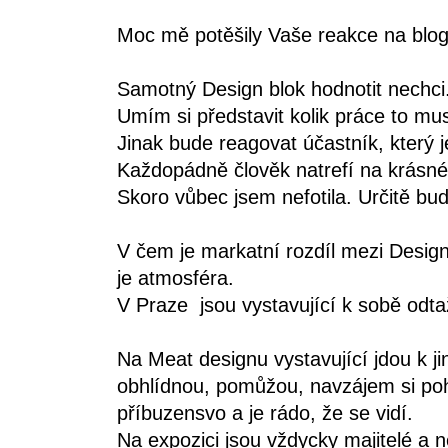
Moc mě potěšily Vaše reakce na blog.
Samotný Design blok hodnotit nechci
Umím si představit kolik práce to mu
Jinak bude reagovat účastník, který j
Každopádně člověk natrefí na krásné
Skoro vůbec jsem nefotila. Určitě bud
V čem je markatní rozdíl mezi Desig
je atmosféra.
V Praze jsou vystavující k sobě odtaž
Na Meat designu vystavující jdou k j
obhlídnou, pomůžou, navzájem si pohl
příbuzensvo a je rádo, že se vidí.
Na expozici jsou vždycky majitelé a n