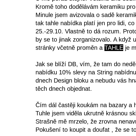
Kromě toho dodělávám keramiku pro 
Minule jsem avizovala o sadě kerami
tak tahle nabídka platí jen pro lidi, 
25.-29.10. Vlastně to dá rozum. Pro
by se to jinak zorganizovalo. A když
stránky včetně proměn a
TAHLE
je m
Jak se blíží DB, vím, že tam do neděl
nabídku 10% slevy na String nabídnu
dnech Design bloku a nebudu vás hnát
těch dnech objednat.
Čím dál častěji koukám na bazary a hl
Tuhle jsem viděla ukrutně krásnou skř
Strašně mě mrzelo, že zrovna nenavrh
Pokušení to koupit a doufat , že se 