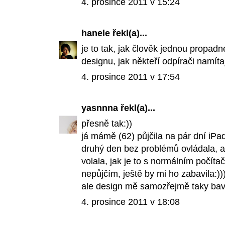
4. prosince 2011 v 15:24
hanele
řekl(a)...
je to tak, jak člověk jednou propadn
designu, jak někteří odpírači namítaj
4. prosince 2011 v 17:54
yasnnna
řekl(a)...
přesně tak:))
já mámě (62) půjčila na pár dní iPad,
druhý den bez problémů ovládala, a 
volala, jak je to s normálním počíta
nepůjčím, ještě by mi ho zabavila:))
ale design mě samozřejmě taky bav
4. prosince 2011 v 18:08