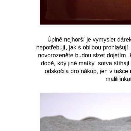
Úplně nejhorší je vymyslet dárek
nepotřebují, jak s oblibou prohlašuj
novorozeněte budou slzet dojetím. 
době, kdy jiné matky sotva stíhají 
odskočila pro nákup, jen v tašce
malililink