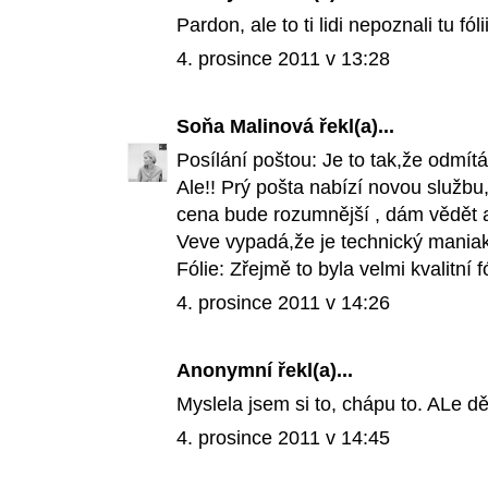
Pardon, ale to ti lidi nepoznali tu fó
4. prosince 2011 v 13:28
Soňa Malinová
řekl(a)...
Posílání poštou: Je to tak,že odmít
Ale!! Prý pošta nabízí novou službu
cena bude rozumnější , dám vědět a
Veve vypadá,že je technický maniak 
Fólie: Zřejmě to byla velmi kvalitní fó
4. prosince 2011 v 14:26
Anonymní řekl(a)...
Myslela jsem si to, chápu to. ALe d
4. prosince 2011 v 14:45