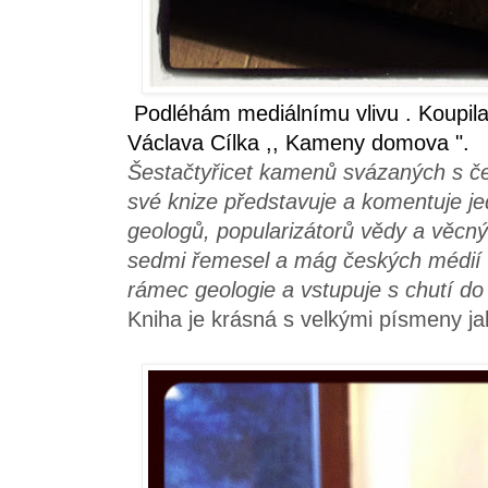
Podléhám mediálnímu vlivu . Koupil
Václava Cílka ,, Kameny domova ".
Šestačtyřicet kamenů svázaných s č
své knize představuje a komentuje j
geologů, popularizátorů vědy a věcn
sedmi řemesel a mág českých médií V
rámec geologie a vstupuje s chutí do
Kniha je krásná s velkými písmeny jak