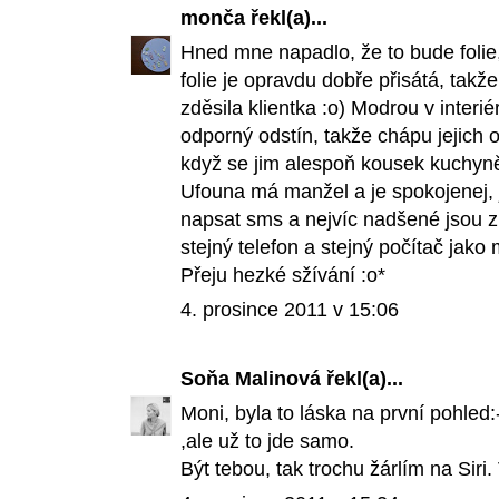
monča
řekl(a)...
Hned mne napadlo, že to bude folie
folie je opravdu dobře přisátá, takž
zděsila klientka :o) Modrou v interi
odporný odstín, takže chápu jejich ot
když se jim alespoň kousek kuchyně
Ufouna má manžel a je spokojenej,
napsat sms a nejvíc nadšené jsou z n
stejný telefon a stejný počítač jako
Přeju hezké sžívání :o*
4. prosince 2011 v 15:06
Soňa Malinová
řekl(a)...
Moni, byla to láska na první pohled
,ale už to jde samo.
Být tebou, tak trochu žárlím na Siri.