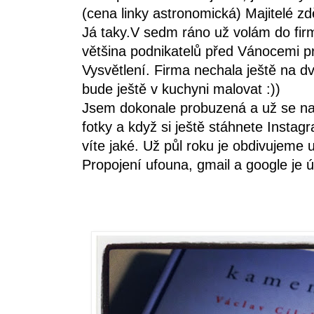
(cena linky astronomická) Majitelé z
Já taky.V sedm ráno už volám do firm
většina podnikatelů před Vánocemi pr
Vysvětlení. Firma nechala ještě na dv
bude ještě v kuchyni malovat :))
Jsem dokonale probuzená a už se na
fotky a když si ještě stáhnete Instag
víte jaké. Už půl roku je obdivujeme 
Propojení ufouna, gmail a google je ú