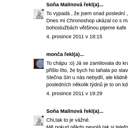
Soňa Malinová
řekl(a)...
To vypadá , že jsem snad poslední 
Dnes mi Chronoshop ukázal co s ma
bohoslužbách většinou pijeme kafe a
4. prosince 2011 v 18:15
monča
řekl(a)...
To chápu :o) Já se zamilovala do k
přišlo líto, že bych ho tahala po sta
Slečna Siri u nás nebydlí, ale klidn
posledních několik týdnů je to on k
4. prosince 2011 v 19:29
Soňa Malinová
řekl(a)...
Chi,tak to je vážné.
Mě pokud někdo nevolá,tak si tele