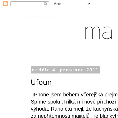
neděle 4. prosince 2011
Ufoun
IPhone jsem během včerejška přejm
Spíme spolu .Trilká mi nové příchozí
výhoda. Ráno čtu mejl, že kuchyňská l
za nepřítomnosti majitelů , je blank