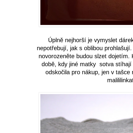
Úplně nejhorší je vymyslet dárek
nepotřebují, jak s oblibou prohlašuj
novorozeněte budou slzet dojetím. 
době, kdy jiné matky sotva stíhají 
odskočila pro nákup, jen v tašce
malililink