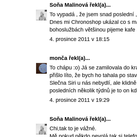
Soňa Malinová
řekl(a)...
To vypadá , že jsem snad poslední 
Dnes mi Chronoshop ukázal co s ma
bohoslužbách většinou pijeme kafe a
4. prosince 2011 v 18:15
monča
řekl(a)...
To chápu :o) Já se zamilovala do k
přišlo líto, že bych ho tahala po sta
Slečna Siri u nás nebydlí, ale klidn
posledních několik týdnů je to on k
4. prosince 2011 v 19:29
Soňa Malinová
řekl(a)...
Chi,tak to je vážné.
Mě pokud někdo nevolá,tak si tele