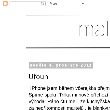
neděle 4. prosince 2011
Ufoun
IPhone jsem během včerejška přejm
Spíme spolu .Trilká mi nové příchozí
výhoda. Ráno čtu mejl, že kuchyňská l
za nepřítomnosti majitelů , je blank