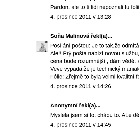
Pardon, ale to ti lidi nepoznali tu fó
4. prosince 2011 v 13:28
Soňa Malinová
řekl(a)...
Posílání poštou: Je to tak,že odmít
Ale!! Prý pošta nabízí novou službu
cena bude rozumnější , dám vědět a
Veve vypadá,že je technický maniak 
Fólie: Zřejmě to byla velmi kvalitní fó
4. prosince 2011 v 14:26
Anonymní řekl(a)...
Myslela jsem si to, chápu to. ALe d
4. prosince 2011 v 14:45