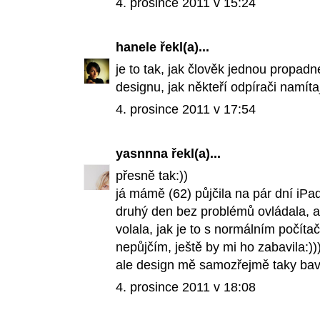
4. prosince 2011 v 15:24
hanele
řekl(a)...
je to tak, jak člověk jednou propadn
designu, jak někteří odpírači namítaj
4. prosince 2011 v 17:54
yasnnna
řekl(a)...
přesně tak:))
já mámě (62) půjčila na pár dní iPad,
druhý den bez problémů ovládala, a 
volala, jak je to s normálním počíta
nepůjčím, ještě by mi ho zabavila:))
ale design mě samozřejmě taky bav
4. prosince 2011 v 18:08