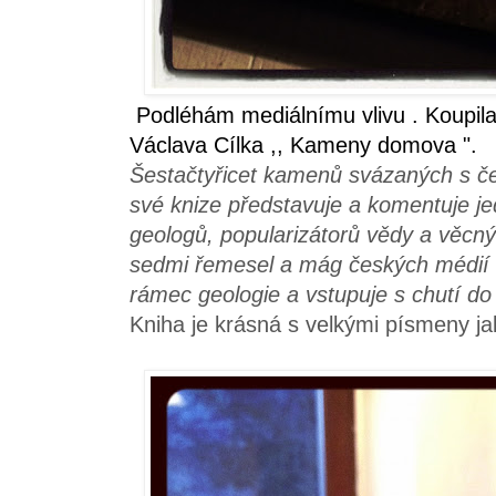
Podléhám mediálnímu vlivu . Koupil
Václava Cílka ,, Kameny domova ".
Šestačtyřicet kamenů svázaných s č
své knize představuje a komentuje j
geologů, popularizátorů vědy a věcn
sedmi řemesel a mág českých médií V
rámec geologie a vstupuje s chutí do
Kniha je krásná s velkými písmeny jak