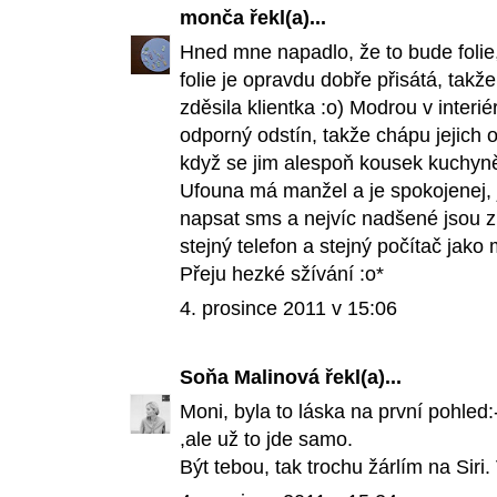
monča
řekl(a)...
Hned mne napadlo, že to bude folie
folie je opravdu dobře přisátá, takž
zděsila klientka :o) Modrou v interi
odporný odstín, takže chápu jejich ot
když se jim alespoň kousek kuchyně
Ufouna má manžel a je spokojenej,
napsat sms a nejvíc nadšené jsou z n
stejný telefon a stejný počítač jako
Přeju hezké sžívání :o*
4. prosince 2011 v 15:06
Soňa Malinová
řekl(a)...
Moni, byla to láska na první pohled
,ale už to jde samo.
Být tebou, tak trochu žárlím na Siri.