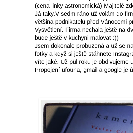
(cena linky astronomická) Majitelé z
Já taky.V sedm ráno už volám do firm
většina podnikatelů před Vánocemi pr
Vysvětlení. Firma nechala ještě na dv
bude ještě v kuchyni malovat :))
Jsem dokonale probuzená a už se na
fotky a když si ještě stáhnete Instag
víte jaké. Už půl roku je obdivujeme 
Propojení ufouna, gmail a google je ú