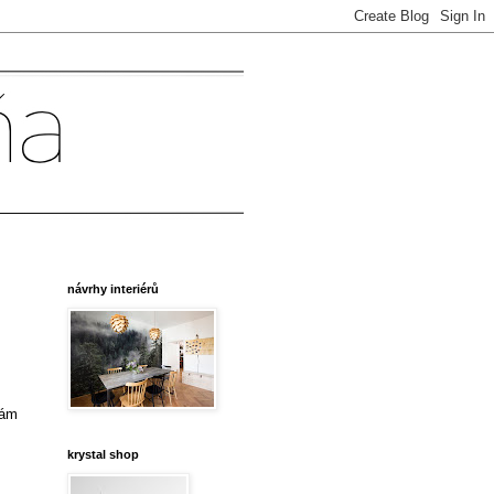
návrhy interiérů
mám
krystal shop