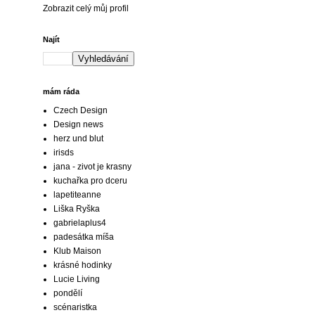
Zobrazit celý můj profil
Najít
mám ráda
Czech Design
Design news
herz und blut
irisds
jana - zivot je krasny
kuchařka pro dceru
lapetiteanne
Liška Ryška
gabrielaplus4
padesátka míša
Klub Maison
krásné hodinky
Lucie Living
pondělí
scénaristka