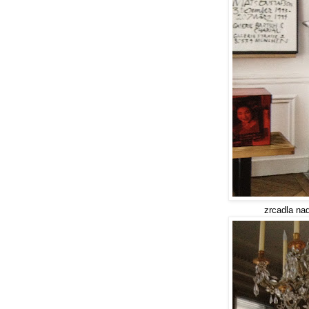
zrcadla nad krbem jsou kr