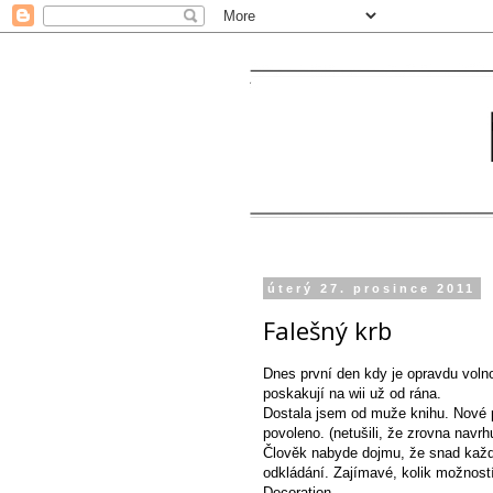
úterý 27. prosince 2011
Falešný krb
Dnes první den kdy je opravdu volno
poskakují na wii už od rána.
Dostala jsem od muže knihu. Nové pa
povoleno. (netušili, že zrovna navrh
Člověk nabyde dojmu, že snad každý
odkládání. Zajímavé, kolik možností
Decoration.