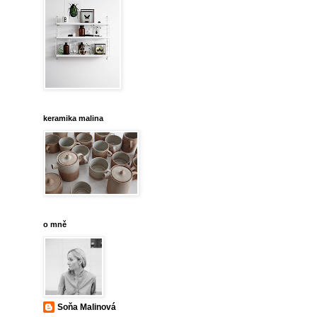
keramika malina
o mně
Soňa Malinová