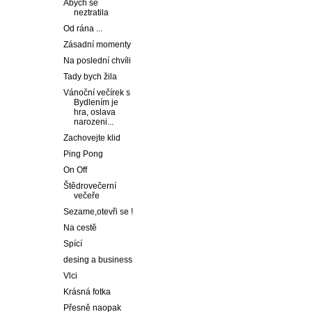
Abych se
neztratila
Od rána ...
Zásadní momenty
Na poslední chvíli
Tady bych žila
Vánoční večírek s
Bydlením je
hra, oslava
narozeni...
Zachovejte klid
Ping Pong
On Off
Štědrovečerní
večeře
Sezame,otevři se !
Na cestě
Spící
desing a business
Vlci
Krásná fotka
Přesně naopak