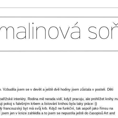
. Vzbudila jsem se v devět a ještě dvě hodiny jsem zůstala v posteli. Děti
řížské interiéry. Rodina mě nerada vidí, když pracuju, ale prohlížet knihy 
uji pokoj s falešným krbem a listování knihou byla taky práce:-))
 francouzský byt má svůj krb. Když ne funkční, tak aspoň jako římsu na
 jsem jen v knize zahlédla a to jsem se nepustila ještě do časopisů Art and