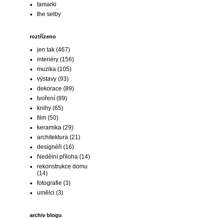
tamarki
the selby
roztřízeno
jen tak
(467)
interiéry
(156)
muzika
(105)
výstavy
(93)
dekorace
(89)
tvoření
(89)
knihy
(65)
film
(50)
keramika
(29)
architektura
(21)
designéři
(16)
Nedělní příloha
(14)
rekonstrukce domu
(14)
fotografie
(3)
umělci
(3)
archiv blogu