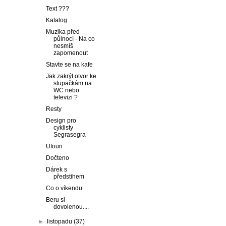
Text ???
Katalog
Muzika před
půlnocí - Na co
nesmíš
zapomenout
Stavte se na kafe
Jak zakrýt otvor ke
stupačkám na
WC nebo
televizi ?
Resty
Design pro
cyklisty
Segrasegra
Ufoun
Dočteno
Dárek s
předstihem
Co o víkendu
Beru si
dovolenou....
►
listopadu
(37)