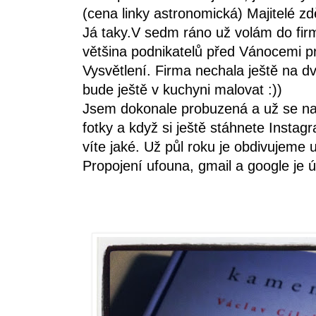
(cena linky astronomická) Majitelé z
Já taky.V sedm ráno už volám do firm
většina podnikatelů před Vánocemi pr
Vysvětlení. Firma nechala ještě na dv
bude ještě v kuchyni malovat :))
Jsem dokonale probuzená a už se na
fotky a když si ještě stáhnete Instag
víte jaké. Už půl roku je obdivujeme 
Propojení ufouna, gmail a google je ú