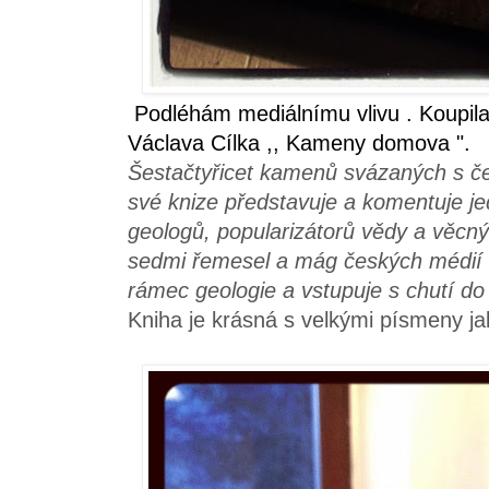
Podléhám mediálnímu vlivu . Koupil
Václava Cílka ,, Kameny domova ".
Šestačtyřicet kamenů svázaných s č
své knize představuje a komentuje j
geologů, popularizátorů vědy a věcn
sedmi řemesel a mág českých médií V
rámec geologie a vstupuje s chutí do
Kniha je krásná s velkými písmeny jak