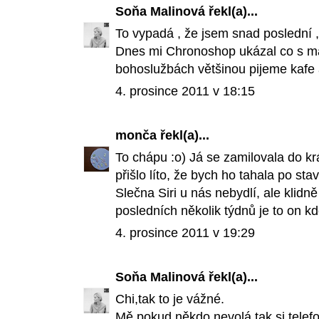
Soňa Malinová
řekl(a)...
To vypadá , že jsem snad poslední 
Dnes mi Chronoshop ukázal co s ma
bohoslužbách většinou pijeme kafe a
4. prosince 2011 v 18:15
monča
řekl(a)...
To chápu :o) Já se zamilovala do k
přišlo líto, že bych ho tahala po sta
Slečna Siri u nás nebydlí, ale klidn
posledních několik týdnů je to on k
4. prosince 2011 v 19:29
Soňa Malinová
řekl(a)...
Chi,tak to je vážné.
Mě pokud někdo nevolá,tak si tele