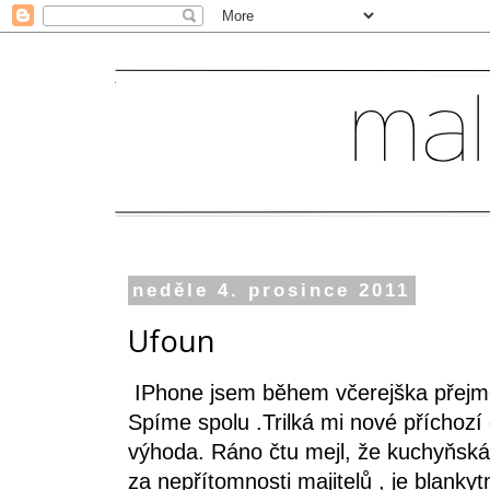
neděle 4. prosince 2011
Ufoun
IPhone jsem během včerejška přejm
Spíme spolu .Trilká mi nové příchozí
výhoda. Ráno čtu mejl, že kuchyňská l
za nepřítomnosti majitelů , je blank