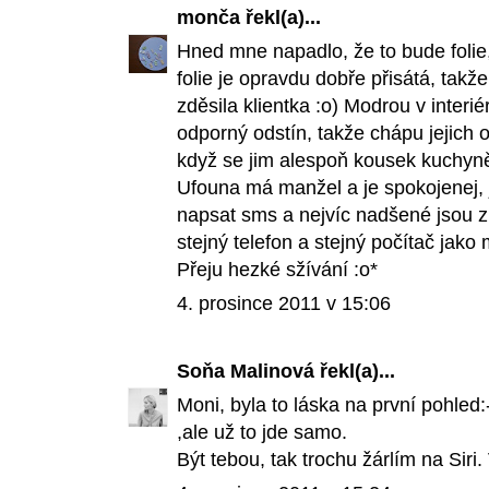
monča
řekl(a)...
Hned mne napadlo, že to bude folie
folie je opravdu dobře přisátá, takž
zděsila klientka :o) Modrou v interi
odporný odstín, takže chápu jejich ot
když se jim alespoň kousek kuchyně
Ufouna má manžel a je spokojenej,
napsat sms a nejvíc nadšené jsou z n
stejný telefon a stejný počítač jako
Přeju hezké sžívání :o*
4. prosince 2011 v 15:06
Soňa Malinová
řekl(a)...
Moni, byla to láska na první pohled
,ale už to jde samo.
Být tebou, tak trochu žárlím na Siri.