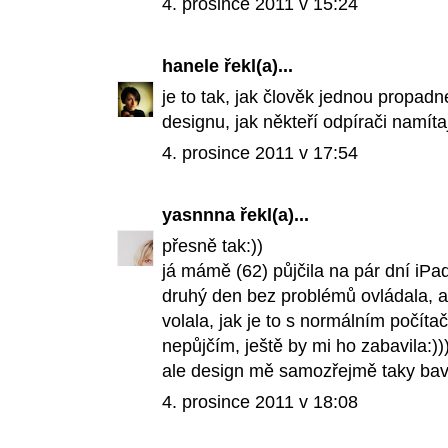
4. prosince 2011 v 15:24
hanele
řekl(a)...
je to tak, jak člověk jednou propadn
designu, jak někteří odpírači namítaj
4. prosince 2011 v 17:54
yasnnna
řekl(a)...
přesně tak:))
já mámě (62) půjčila na pár dní iPad,
druhý den bez problémů ovládala, a 
volala, jak je to s normálním počíta
nepůjčím, ještě by mi ho zabavila:))
ale design mě samozřejmě taky bav
4. prosince 2011 v 18:08