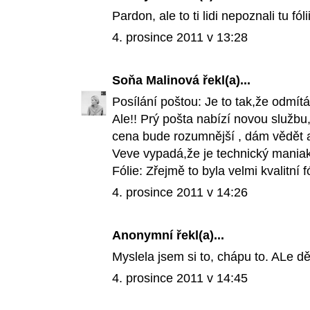
Pardon, ale to ti lidi nepoznali tu fó
4. prosince 2011 v 13:28
Soňa Malinová
řekl(a)...
Posílání poštou: Je to tak,že odmít
Ale!! Prý pošta nabízí novou službu
cena bude rozumnější , dám vědět a
Veve vypadá,že je technický maniak 
Fólie: Zřejmě to byla velmi kvalitní fó
4. prosince 2011 v 14:26
Anonymní řekl(a)...
Myslela jsem si to, chápu to. ALe d
4. prosince 2011 v 14:45