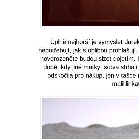
Úplně nejhorší je vymyslet dárek
nepotřebují, jak s oblibou prohlašuj
novorozeněte budou slzet dojetím. 
době, kdy jiné matky sotva stíhají 
odskočila pro nákup, jen v tašce
malililink