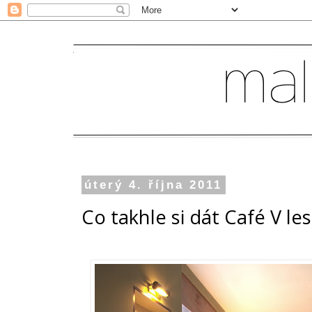
úterý 4. října 2011
Co takhle si dát Café V le