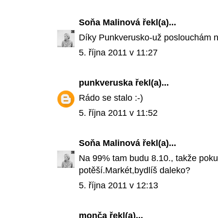
Soňa Malinová
řekl(a)...
Díky Punkverusko-už poslouchám n
5. října 2011 v 11:27
punkveruska
řekl(a)...
Rádo se stalo :-)
5. října 2011 v 11:52
Soňa Malinová
řekl(a)...
Na 99% tam budu 8.10., takže pokud
potěší.Markét,bydlíš daleko?
5. října 2011 v 12:13
monča
řekl(a)...