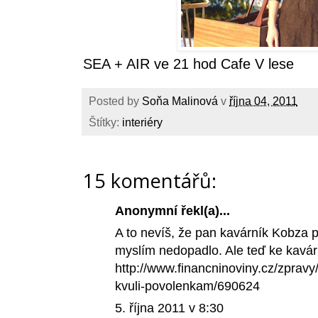
SEA + AIR ve 21 hod Cafe V lese
Posted by
Soňa Malinová
v
října 04, 2011
Štítky:
interiéry
15 komentářů:
Anonymní řekl(a)...
A to nevíš, že pan kavárník Kobza p
myslím nedopadlo. Ale teď ke kavár
http://www.financninoviny.cz/zprav
kvuli-povolenkam/690624
5. října 2011 v 8:30