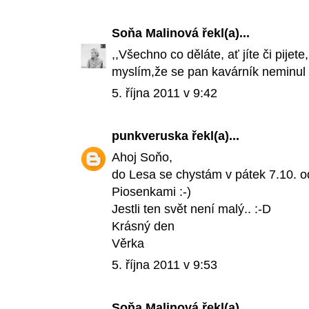
Soňa Malinová
řekl(a)...
,,Všechno co děláte, ať jíte či pijete
myslím,že se pan kavárník neminul 
5. října 2011 v 9:42
punkveruska
řekl(a)...
Ahoj Soňo,
do Lesa se chystám v pátek 7.10. o
Piosenkami :-)
Jestli ten svět není malý.. :-D
Krásný den
Věrka
5. října 2011 v 9:53
Soňa Malinová
řekl(a)...