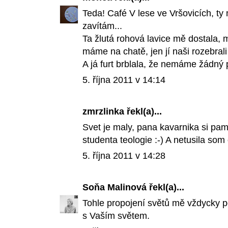
Teda! Café V lese ve Vršovicích, t
zavítám...
Ta žlutá rohová lavice mě dostala, m
máme na chatě, jen jí naši rozebrali
A já furt brblala, že nemáme žádný
5. října 2011 v 14:14
zmrzlinka
řekl(a)...
Svet je maly, pana kavarnika si pa
studenta teologie :-) A netusila som 
5. října 2011 v 14:28
Soňa Malinová
řekl(a)...
Tohle propojení světů mě vždycky p
s Vaším světem.