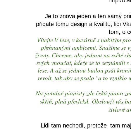
http://ca
Je to znova jeden a ten samý pri
přidáte tomu design a kvalitu, lidi Vá
tom, o c
Vítejte V lese, v kavárně s nabitým p
přehnanými ambicemi. Snažíme se vyt
životy. Chceme, aby jednou na světě cho
svých vnoučat, kdeže se to seznámili 
lese. A až se jednou budou psát kron
revolt, tak aby se psalo "a to vzniklo 
Na potulné pianisty zde čeká piano zn
skříň, plná převleků. Obslouží vás ba
živlové a
Lidi tam nechodí, protože tam mají