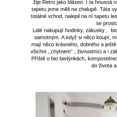
žije.Retro jako blázen. I ta hnusná
tapetu jsme měli na chalupě. Táta v
totálně vchod, nalepil na ní tapetu le
se prost
Lidé nakupují hodinky, zákusky , bi
samotným. A když si něco koupí, ma
mají něco krásného, dobrého a ještě p
všichni ,,chytnem" , živnostníci a i 
Příště o bio bedýnkách, kompostérech
do života a