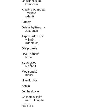
Od skleníku ke
kompostu
Kristýna Pojerová
- svítidlo
skleník
Lampy
Dzisiaj byliśmy na
zakupach
Aspoň jednu noc
v Brně
(Klentnice)
DIY projekty
HAY - dánská
firma
SVOBODA
NAŽIVO
Medisonské
mosty
I like llot llov
Ach jo
Jen heslovitě
Co jsem si ještě
na DB koupila..
REPAS s