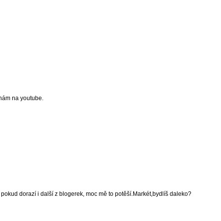
hám na youtube.
pokud dorazí i další z blogerek, moc mě to potěší.Markét,bydlíš daleko?