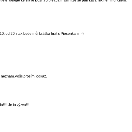
 pijete, dělejte ke slávě Boží".(Bible).Já myslím,že se pan kavárník neminul cílem.
10. od 20h tak bude můj bráška hrát s Piosenkami :-)
y neznám.Pošli,prosím, odkaz.
!!!! Je to výzva!!!