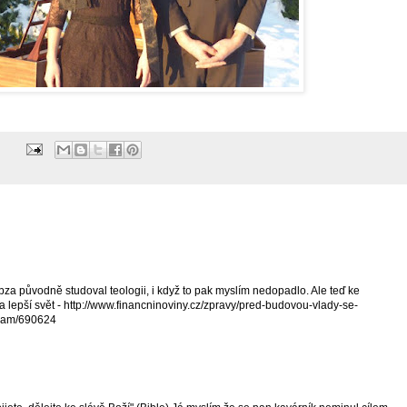
bza původně studoval teologii, i když to pak myslím nedopadlo. Ale teď ke
 lepší svět - http://www.financninoviny.cz/zpravy/pred-budovou-vlady-se-
nkam/690624