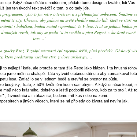
incip. Když něco děláte s nadšením, přidáte tomu design a kvalitu, lidi Vás
.Už jen ten úvodní text svědčí o tom, o co tady jde.
tým programem, vytuněným retro interiérem a s přehnanými ambicemi. Snažíme s
e měnit životy. Chceme, aby jednou na světě chodilo mnoho lidí, kteří ve stáří na
eznámili s babičkou, budou matně vzpomínat, že V lese. A až se jednou budou p
 drobných revolt, tak aby se psalo "a to vzniklo u piva Regent, v kavárně zvané
lese...."
o značky Brož. V zadní místnosti ční tajemná skříň, plná převleků. Obslouží vás
, které představují všechny čtyři živlové archetypy
....
 to nejlepší kafe, ale protože to tam žije.Retro jako blázen. I ta hnusná roho
tu jsme měli na chalupě. Táta vytvořil otočnou stěnu a aby zamaskoval totá
apetu lesa. Zatlačilo se v jednom bodě a otevřel se prostor na půdu.
bio bedýnky, kafe, z 50% kvůli těm lidem samotným. A když si něco koupí, m
e mají něco krásného, dobrého a ještě podpořili někoho, kdo za to stojí. Až t
m" , živnostníci a i zákazníci, budeme mít kus nebe na zemi.
postérech a jiných věcech, které se mi připletly do života ani nevím jak.