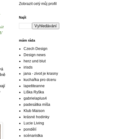
Zobrazit celý můj profil
e
Najít
sát
 V
mám ráda
Czech Design
Design news
herz und blut
irisds
vá
jana - zivot je krasny
lně
kuchařka pro dceru
ají
lapetiteanne
o
Liška Ryška
gabrielaplus4
padesátka míša
Klub Maison
krásné hodinky
Lucie Living
pondělí
scénaristka