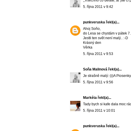
,,Všechno co děláte, ať jíte či
5. října 2011 v 9:42
punkveruska
řekl(a)...
Ahoj Soňo,
do Lesa se chystám v pátek 7.
Jestli ten svět není malý.. :-D
Krásný den
Věrka
5. října 2011 v 9:53
Soňa Malinová
řekl(a)...
Je strašně malý:-)))A Piosenk
5. října 2011 v 9:56
Markéta
řekl(a)...
Tady bych si kafe dala moc ráda!
5. října 2011 v 10:01
punkveruska
řekl(a)...