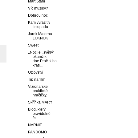
Mart Stam
Víc muziky?
Dobrou noc
Kam vyrazit v
listopadu
Jarek Materna
LOKNOK
Sweet
,,Noc je ,,světlý“
okamžik
dne.Proč si ho
kráti...
Otcovství
Tip na film
Vizionářské
praktické
hračičky.
Skříňka MARY
Blog, který
pravidelně
čtu...
NARNIE
PANDOMO