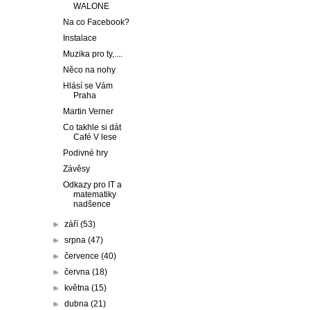
WALONE
Na co Facebook?
Instalace
Muzika pro ty,....
Něco na nohy
Hlásí se Vám
Praha
Martin Verner
Co takhle si dát
Café V lese
Podivné hry
Závěsy
Odkazy pro IT a
matematiky
nadšence
►
září
(53)
►
srpna
(47)
►
července
(40)
►
června
(18)
►
května
(15)
►
dubna
(21)