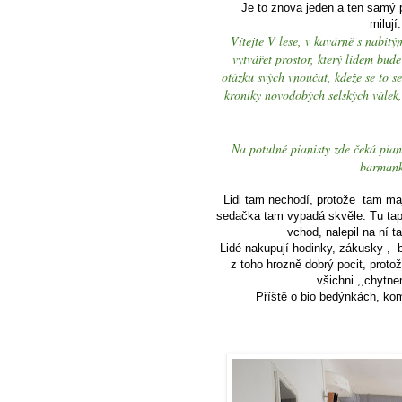
Je to znova jeden a ten samý pr
milují
Vítejte V lese, v kavárně s nabi
vytvářet prostor, který lidem bud
otázku svých vnoučat, kdeže se to s
kroniky novodobých selských válek,
Na potulné pianisty zde čeká pian
barmanky
Lidi tam nechodí, protože tam mají
sedačka tam vypadá skvěle. Tu tape
vchod, nalepil na ní t
Lidé nakupují hodinky, zákusky , 
z toho hrozně dobrý pocit, protož
všichni ,,chytne
Příště o bio bedýnkách, kom