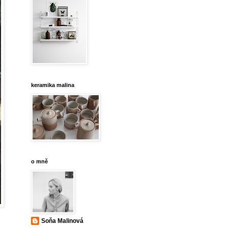
keramika malina
o mně
Soňa Malinová