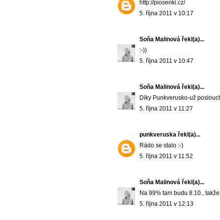
http://piosenki.cz/
5. října 2011 v 10:17
Soňa Malinová
řekl(a)...
:-))
5. října 2011 v 10:47
Soňa Malinová
řekl(a)...
Díky Punkverusko-už poslouc
5. října 2011 v 11:27
punkveruska
řekl(a)...
Rádo se stalo :-)
5. října 2011 v 11:52
Soňa Malinová
řekl(a)...
Na 99% tam budu 8.10., takže 
5. října 2011 v 12:13