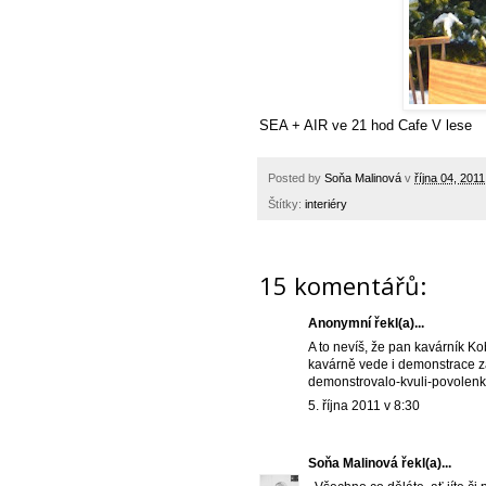
SEA + AIR ve 21 hod Cafe V lese
Posted by
Soňa Malinová
v
října 04, 2011
Štítky:
interiéry
15 komentářů:
Anonymní řekl(a)...
A to nevíš, že pan kavárník Ko
kavárně vede i demonstrace za
demonstrovalo-kvuli-povole
5. října 2011 v 8:30
Soňa Malinová
řekl(a)...