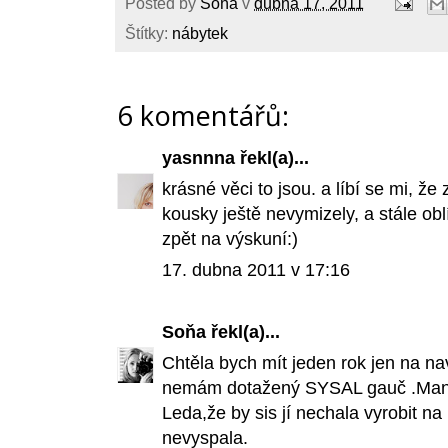
Posted by
Soňa
v
dubna 17, 2011
Štítky:
nábytek
6 komentářů:
yasnnna
řekl(a)...
krásné věci to jsou. a líbí se mi, ž
kousky ještě nevymizely, a stále obl
zpět na výskuní:)
17. dubna 2011 v 17:16
Soňa
řekl(a)...
Chtěla bych mít jeden rok jen na na
nemám dotažený SYSAL gauč .Manda
Leda,že by sis jí nechala vyrobit n
nevyspala.