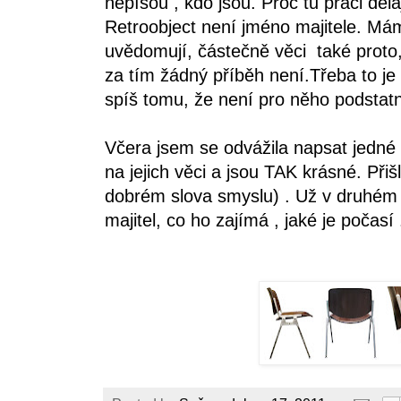
nepíšou , kdo jsou. Proč tu práci děla
Retroobject není jméno majitele. Mám 
uvědomují, částečně věci také proto,
za tím žádný příběh není.Třeba to j
spíš tomu, že není pro něho podstat
Včera jsem se odvážila napsat jedn
na jejich věci a jsou TAK krásné. Př
dobrém slova smyslu) . Už v druhém
majitel, co ho zajímá , jaké je počasí 