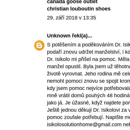
canada goose outlet
christian louboutin shoes
29. září 2018 v 13:35
Unknown
řekl(a)...
S potěšením a poděkováním Dr. Isik
podaří znovu udržet manželství, i k
Dr. Isikolo mi přišel na pomoc. Mě
manžel opustil. Byla jsem už těhotn
životě vyrovnat. Jeho rodina mě ce
nemohl pomoci znovu se spojit kromě
kdy jsem pomoc nejvíce potřebovala
mně vrátil domů pouhých 48 hodinác
jako já. Je úžasné, když najdete pom
Ještě jednou děkuji Dr. Isikolovi za
pomoc zoufale potřebují. Napište m
isikolosolutionhome@gmail.com ne