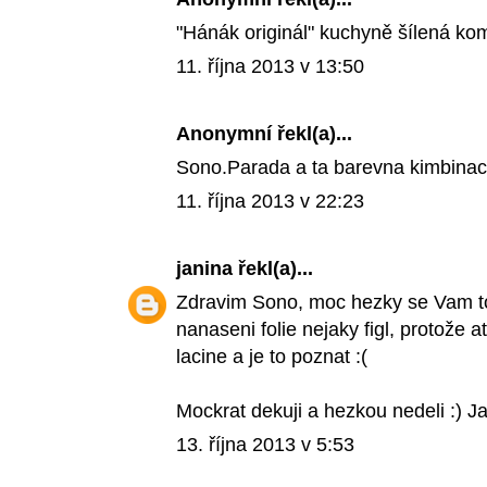
"Hánák originál" kuchyně šílená ko
11. října 2013 v 13:50
Anonymní řekl(a)...
Sono.Parada a ta barevna kimbinace
11. října 2013 v 22:23
janina
řekl(a)...
Zdravim Sono, moc hezky se Vam to
nanaseni folie nejaky figl, protože 
lacine a je to poznat :(
Mockrat dekuji a hezkou nedeli :) J
13. října 2013 v 5:53