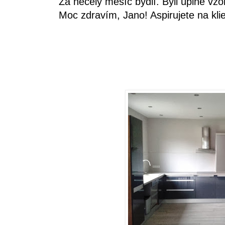
Za necelý měsíc bydlí. Byli úplně vzo
Moc zdravím, Jano! Aspirujete na klie