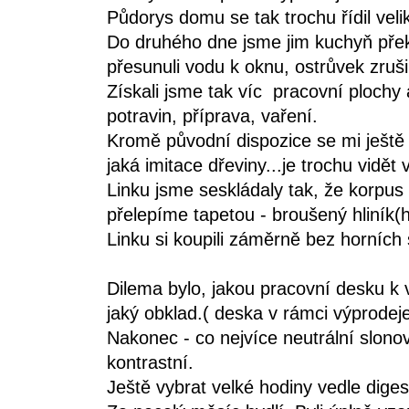
Půdorys domu se tak trochu řídil veli
Do druhého dne jsme jim kuchyň překre
přesunuli vodu k oknu, ostrůvek zrušil
Získali jsme tak víc pracovní plochy
potravin, příprava, vaření.
Kromě původní dispozice se mi ještě 
jaká imitace dřeviny...je trochu vidět 
Linku jsme seskládaly tak, že korpus 
přelepíme tapetou - broušený hliník(hl
Linku si koupili záměrně bez horních
Dilema bylo, jakou pracovní desku k
jaký obklad.( deska v rámci výprodej
Nakonec - co nejvíce neutrální slonová
kontrastní.
Ještě vybrat velké hodiny vedle digest