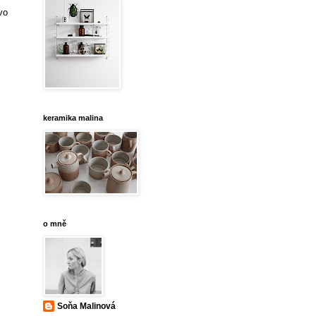
vo
keramika malina
o mně
Soňa Malinová