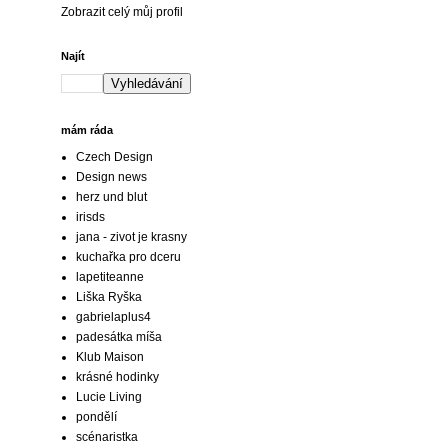
Zobrazit celý můj profil
Najít
mám ráda
Czech Design
Design news
herz und blut
irisds
jana - zivot je krasny
kuchařka pro dceru
lapetiteanne
Liška Ryška
gabrielaplus4
padesátka míša
Klub Maison
krásné hodinky
Lucie Living
pondělí
scénaristka