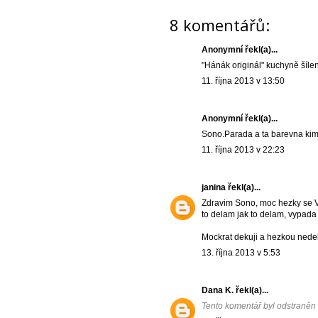
8 komentářů:
Anonymní řekl(a)...
"Hánák originál" kuchyně šíle
11. října 2013 v 13:50
Anonymní řekl(a)...
Sono.Parada a ta barevna kimb
11. října 2013 v 22:23
janina
řekl(a)...
Zdravim Sono, moc hezky se Va
to delam jak to delam, vypada t
Mockrat dekuji a hezkou nedel
13. října 2013 v 5:53
Dana K.
řekl(a)...
Tento komentář byl odstraněn