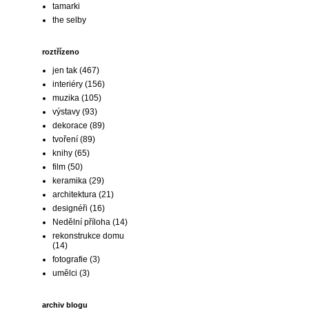
tamarki
the selby
roztřízeno
jen tak
(467)
interiéry
(156)
muzika
(105)
výstavy
(93)
dekorace
(89)
tvoření
(89)
knihy
(65)
film
(50)
keramika
(29)
architektura
(21)
designéři
(16)
Nedělní příloha
(14)
rekonstrukce domu
(14)
fotografie
(3)
umělci
(3)
archiv blogu