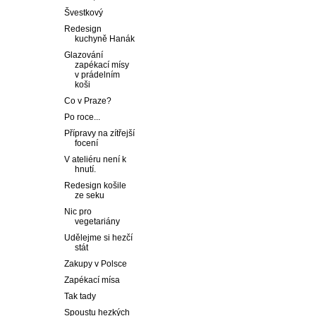
Švestkový
Redesign
kuchyně Hanák
Glazování
zapékací mísy
v prádelním
koši
Co v Praze?
Po roce...
Přípravy na zítřejší
focení
V ateliéru není k
hnutí.
Redesign košile
ze seku
Nic pro
vegetariány
Udělejme si hezčí
stát
Zakupy v Polsce
Zapékací mísa
Tak tady
Spoustu hezkých