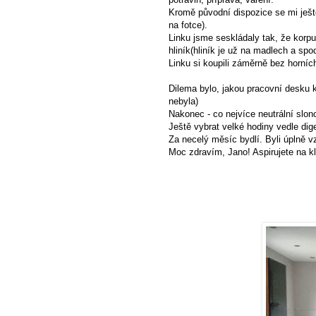
Kromě původní dispozice se mi ještě 
na fotce).
Linku jsme seskládaly tak, že korpu
hliník(hliník je už na madlech a spod
Linku si koupili záměrně bez horníc
Dilema bylo, jakou pracovní desku 
nebyla)
Nakonec - co nejvíce neutrální slonov
Ještě vybrat velké hodiny vedle dige
Za necelý měsíc bydlí. Byli úplně vz
Moc zdravím, Jano! Aspirujete na kl