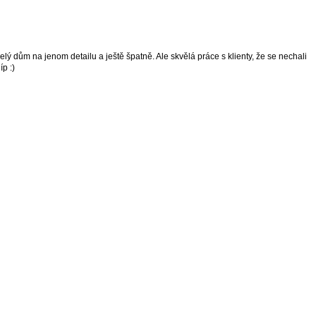
t celý dům na jenom detailu a ještě špatně. Ale skvělá práce s klienty, že se nechali
íp :)