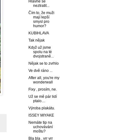
Hlavně se
neztratit...
Čím to, že muži
mají lepší
smysl pro
humor?
KUBIHLAVA
Tak nějak
Když už jsme
spolu na té
dvojstraně...
Nějak se to zvrhlo
Ve dvě ráno ...
After all, you're my
wonderwall
Fixy , prosím, ne.
Už se mě pár lidí
ptalo....
Výroba plakátu.
ISSEY MIYAKE
Nemáte tip na
uchovávání
moštu?
Bla bla , vrr vrr