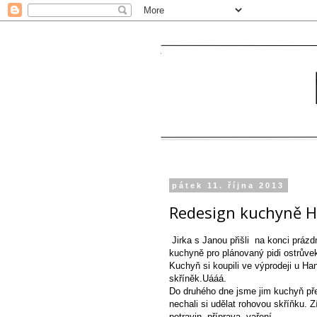
pátek 11. října 2013
Redesign kuchyně 
Jirka s Janou přišli na konci práz
kuchyně pro plánovaný pidi ostrůve
Kuchyň si koupili ve výprodeji u Han
skříněk.Uááá.
Do druhého dne jsme jim kuchyň překr
nechali si udělat rohovou skříňku. 
potravin, příprava, vaření.