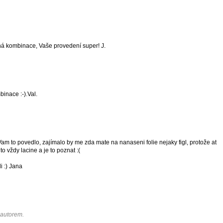
ná kombinace, Vaše provedení super! J.
inace :-).Val.
m to povedlo, zajímalo by me zda mate na nanaseni folie nejaky figl, protože at
o vždy lacine a je to poznat :(
i :) Jana
 autorem.