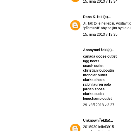
15. října 2013 v 13:34
Dana K.
řekl(a)...
Jj. Tak to je nejlepší. Postavi
"přemluvit" aby se jim bydlelo l
15. října 2013 v 13:35
Anonymní řekl(a)...
canada goose outlet
ugg boots
coach outlet
christian louboutin
moncler outlet
clarks shoes
ralph lauren polo
jordan shoes
clarks outlet
longchamp outlet
29. září 2018 v 3:27
Unknown
řekl(a)...
2018930 leilei3915