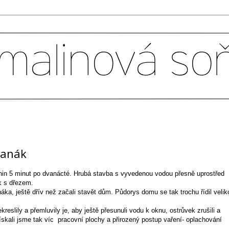
Hanák
dnin 5 minut po dvanácté. Hrubá stavba s vyvedenou vodou přesně uprostřed
k s dřezem.
áka, ještě dřív než začali stavět dům. Půdorys domu se tak trochu řídil velik
eslily a přemluvily je, aby ještě přesunuli vodu k oknu, ostrůvek zrušili a
Získali jsme tak víc pracovní plochy a přirozený postup vaření- oplachování