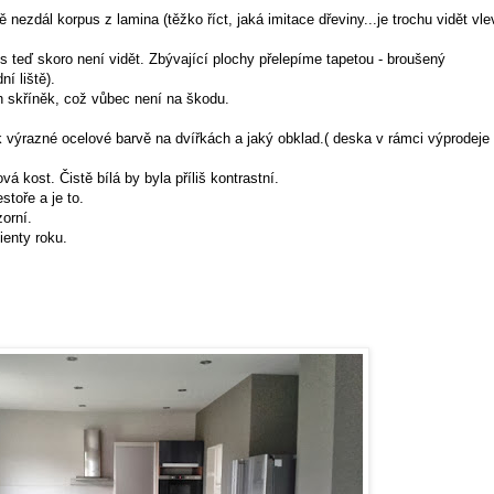
nezdál korpus z lamina (těžko říct, jaká imitace dřeviny...je trochu vidět vle
s teď skoro není vidět. Zbývající plochy přelepíme tapetou - broušený
ní liště).
h skříněk, což vůbec není na škodu.
k výrazné ocelové barvě na dvířkách a jaký obklad.( deska v rámci výprodeje
á kost. Čistě bílá by byla příliš kontrastní.
stoře a je to.
orní.
ienty roku.