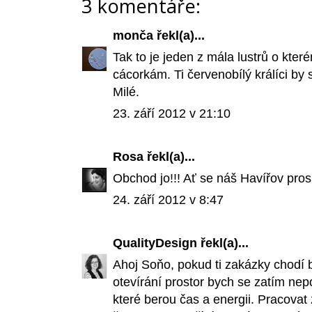
3 komentáře:
monča
řekl(a)...
Tak to je jeden z mála lustrů o kte
cácorkám. Ti červenobílý králíci by 
Milé.
23. září 2012 v 21:10
Rosa
řekl(a)...
Obchod jo!!! Ať se náš Havířov prosl
24. září 2012 v 8:47
QualityDesign
řekl(a)...
Ahoj Soňo, pokud ti zakázky chodí b
otevírání prostor bych se zatím nepo
které berou čas a energii. Pracovat