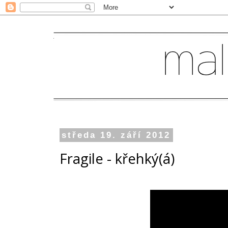
středa 19. září 2012
Fragile - křehký(á)