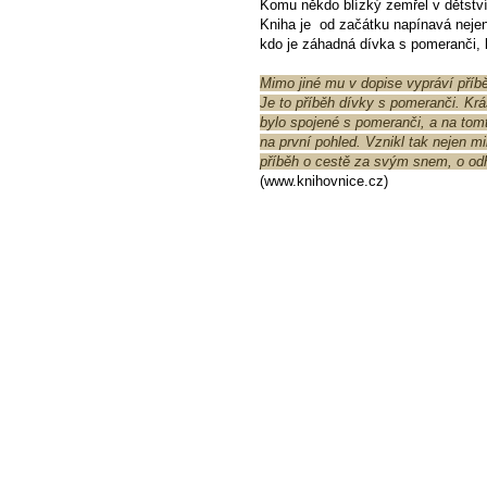
Komu někdo blízký zemřel v dětství,
Kniha je od začátku napínavá nejen 
kdo je záhadná dívka s pomeranči, k
Mimo jiné mu v dopise vypráví příběh
Je to příběh dívky s pomeranči. Krás
bylo spojené s pomeranči, a na tomt
na první pohled. Vznikl tak nejen m
příběh o cestě za svým snem, o od
(www.knihovnice.cz)