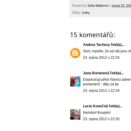
Posted by
Soňa Malinová
v
srpna 23, 20
Štítky:
knihy
15 komentářů:
Andrea Tachezy
řekl(a)...
Soni, myslím, že od něj jsou 
23. srpna 2012 v 22:24
Jana Burianová
řekl(a)...
Doporučuji před Vánoci advent
pomeranči - díky za tip
23. srpna 2012 v 22:34
Lucie Konečná
řekl(a)...
Nemám! Koupím!
23. srpna 2012 v 22:35