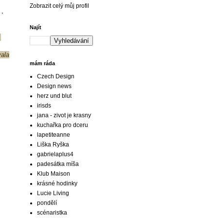
Zobrazit celý můj profil
 ,
Najít
.
vala
mám ráda
Czech Design
Design news
herz und blut
irisds
jana - zivot je krasny
kuchařka pro dceru
lapetiteanne
Liška Ryška
gabrielaplus4
padesátka míša
Klub Maison
krásné hodinky
Lucie Living
pondělí
scénaristka