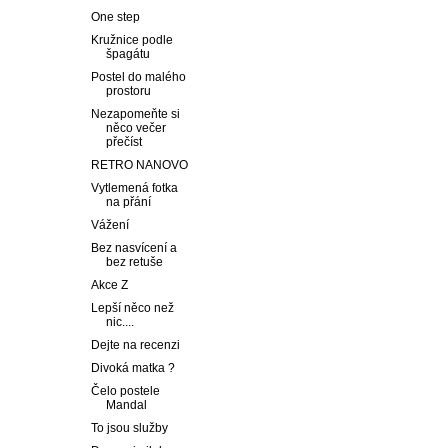
One step
Kružnice podle
špagátu
Postel do malého
prostoru
Nezapomeňte si
něco večer
přečíst
RETRO NANOVO
Vytlemená fotka
na přání
Vážení
Bez nasvícení a
bez retuše
Akce Z
Lepší něco než
nic....
Dejte na recenzi
Divoká matka ?
Čelo postele
Mandal
To jsou služby