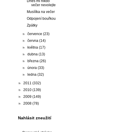
Dnes mi nikdo
večer nevolejte
Musíííka na večer
Odpojení bouřkou
Zpátky
►
července
(23)
►
června
(14)
►
května
(17)
►
dubna
(13)
►
března
(26)
►
února
(33)
►
ledna
(32)
►
2011
(332)
►
2010
(139)
►
2009
(149)
►
2008
(78)
Nahlásit zneužití