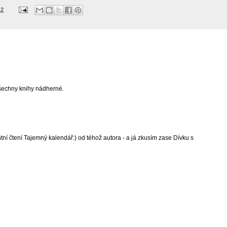
12
všechny knihy nádherné.
ní čtení Tajemný kalendář:) od téhož autora - a já zkusím zase Dívku s