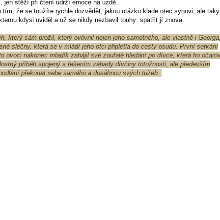
 jen stěží při čtení udrží emoce na uzdě.
tím, že se toužíte rychle dozvědět, jakou otázku klade otec synovi, ale taky
terou kdysi uviděl a už se nikdy nezbavil touhy spatřit jí znova.
, který sám prožil, který ovlivnil nejen jeho samotného, ale vlastně i Georga
né slečny, která se v mládí jeho otci připletla do cesty osudu. První setkání
o ovoci nakonec mladík zahájil své zoufalé hledání po dívce, která ho očaro
ilostný příběh spojený s řešením záhady dívčiny totožnosti, ale především
hodlání překonat sebe samého a dosáhnou svých tužeb.