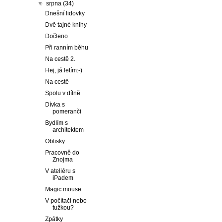
▼
srpna
(34)
Dnešní lidovky
Dvě tajné knihy
Dočteno
Při ranním běhu
Na cestě 2.
Hej, já letím:-)
Na cestě
Spolu v dílně
Dívka s
pomeranči
Bydlím s
architektem
Obtisky
Pracovně do
Znojma
V ateliéru s
iPadem
Magic mouse
V počítači nebo
tužkou?
Zpátky