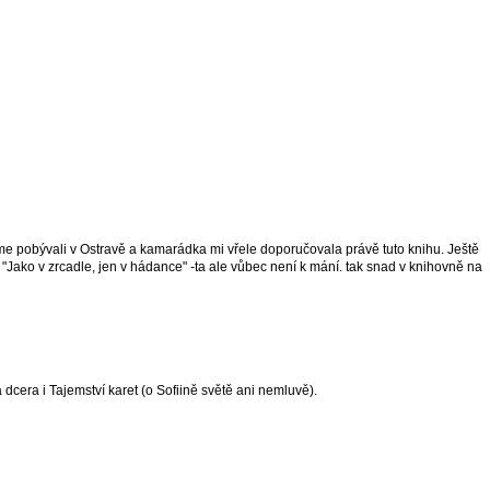
sme pobývali v Ostravě a kamarádka mi vřele doporučovala právě tuto knihu. Ještě
"Jako v zrcadle, jen v hádance" -ta ale vůbec není k mání. tak snad v knihovně na
 dcera i Tajemství karet (o Sofiině světě ani nemluvě).