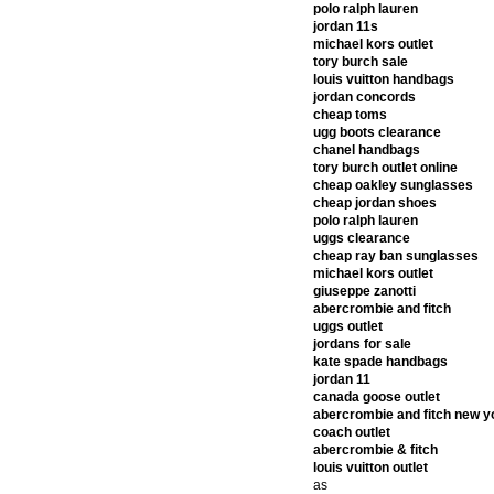
polo ralph lauren
jordan 11s
michael kors outlet
tory burch sale
louis vuitton handbags
jordan concords
cheap toms
ugg boots clearance
chanel handbags
tory burch outlet online
cheap oakley sunglasses
cheap jordan shoes
polo ralph lauren
uggs clearance
cheap ray ban sunglasses
michael kors outlet
giuseppe zanotti
abercrombie and fitch
uggs outlet
jordans for sale
kate spade handbags
jordan 11
canada goose outlet
abercrombie and fitch new y
coach outlet
abercrombie & fitch
louis vuitton outlet
as