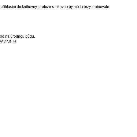
přihlásím do knihovny, protože s takovou by mě to brzy zruinovalo.
dlo na úrodnou půdu.
 virus :-)