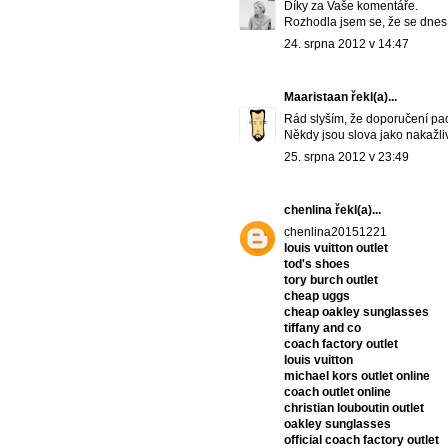
Díky za Vaše komentáře.
Rozhodla jsem se, že se dnes 
24. srpna 2012 v 14:47
Maaristaan
řekl(a)...
Rád slyším, že doporučení pa
Někdy jsou slova jako nakažlivý
25. srpna 2012 v 23:49
chenlina
řekl(a)...
chenlina20151221
louis vuitton outlet
tod's shoes
tory burch outlet
cheap uggs
cheap oakley sunglasses
tiffany and co
coach factory outlet
louis vuitton
michael kors outlet online
coach outlet online
christian louboutin outlet
oakley sunglasses
official coach factory outlet