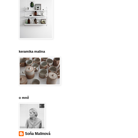
keramika malina
o mně
Soňa Malinová