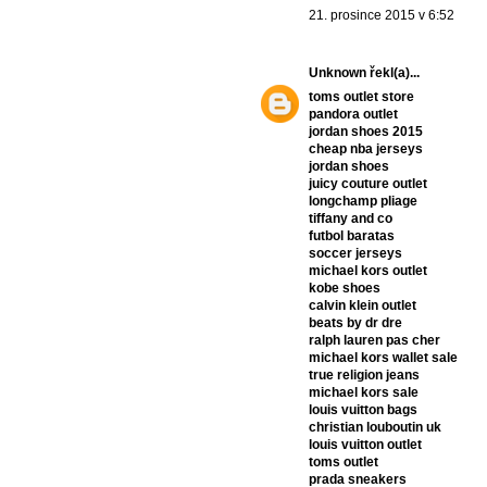
21. prosince 2015 v 6:52
Unknown
řekl(a)...
toms outlet store
pandora outlet
jordan shoes 2015
cheap nba jerseys
jordan shoes
juicy couture outlet
longchamp pliage
tiffany and co
futbol baratas
soccer jerseys
michael kors outlet
kobe shoes
calvin klein outlet
beats by dr dre
ralph lauren pas cher
michael kors wallet sale
true religion jeans
michael kors sale
louis vuitton bags
christian louboutin uk
louis vuitton outlet
toms outlet
prada sneakers