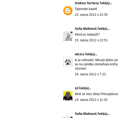
Andrea Tachezy
řekl(a)...
Tajemství karet!
23. srpna 2012 v 22:35
Soňa Malinová
řekl(a)...
Která je nejlepší?
23. srpna 2012 v 22:51
wlcice
řekl(a)...
to je náhoda!- Minulý týden j
se na oplátku domáhala knihy 
záznam.
24. srpna 2012 v 7:23
zd
řekl(a)...
Mně se moc líbila Principálova
24. srpna 2012 v 11:33
Soňa Malinová
řekl(a)...