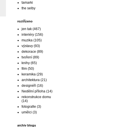
tamarki
the selby
roztřízeno
jen tak
(467)
interiéry
(156)
muzika
(105)
výstavy
(93)
dekorace
(89)
tvoření
(89)
knihy
(65)
film
(50)
keramika
(29)
architektura
(21)
designéři
(16)
Nedělní příloha
(14)
rekonstrukce domu
(14)
fotografie
(3)
umělci
(3)
archiv blogu