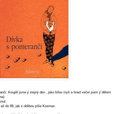
anči
. Koupili jsme ji stejný den , jako bílou myš a hned večer jsem jí dětem
ána
)
snul.
t až do 99, jak s oblibou píše Kosmas.