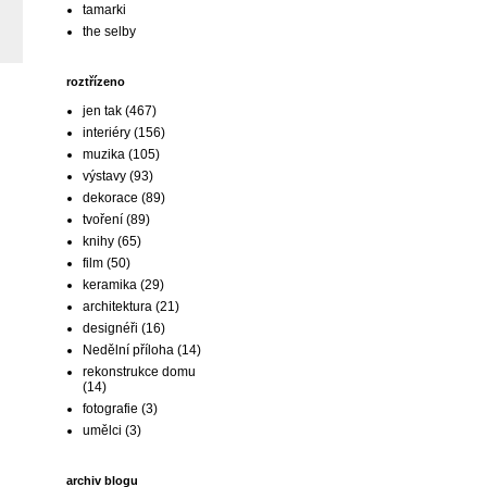
tamarki
the selby
roztřízeno
jen tak
(467)
interiéry
(156)
muzika
(105)
výstavy
(93)
dekorace
(89)
tvoření
(89)
knihy
(65)
film
(50)
keramika
(29)
architektura
(21)
designéři
(16)
Nedělní příloha
(14)
rekonstrukce domu
(14)
fotografie
(3)
umělci
(3)
archiv blogu