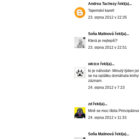
Andrea Tachezy
řekl(a)...
Tajemství karet!
23. srpna 2012 v 22:35
Soňa Malinová
řekl(a)...
Která je nejlepší?
23. srpna 2012 v 22:51
wlcice
řekl(a)...
to je náhoda!- Minulý týden j
se na oplátku domáhala knihy 
záznam.
24. srpna 2012 v 7:23
zd
řekl(a)...
Mně se moc líbila Principálova
24. srpna 2012 v 11:33
Soňa Malinová
řekl(a)...