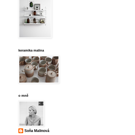
keramika malina
o mně
Soňa Malinová