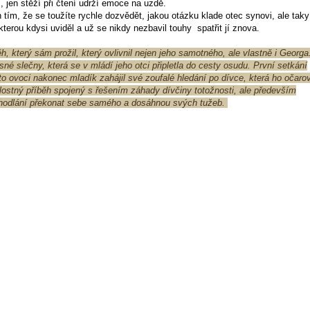
 jen stěží při čtení udrží emoce na uzdě.
tím, že se toužíte rychle dozvědět, jakou otázku klade otec synovi, ale taky
terou kdysi uviděl a už se nikdy nezbavil touhy spatřit jí znova.
, který sám prožil, který ovlivnil nejen jeho samotného, ale vlastně i Georga
né slečny, která se v mládí jeho otci připletla do cesty osudu. První setkání
o ovoci nakonec mladík zahájil své zoufalé hledání po dívce, která ho očaro
ilostný příběh spojený s řešením záhady dívčiny totožnosti, ale především
hodlání překonat sebe samého a dosáhnou svých tužeb.