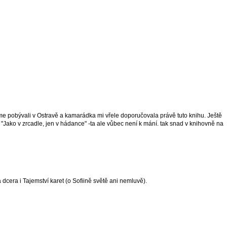
sme pobývali v Ostravě a kamarádka mi vřele doporučovala právě tuto knihu. Ještě
"Jako v zrcadle, jen v hádance" -ta ale vůbec není k mání. tak snad v knihovně na
 dcera i Tajemství karet (o Sofiině světě ani nemluvě).