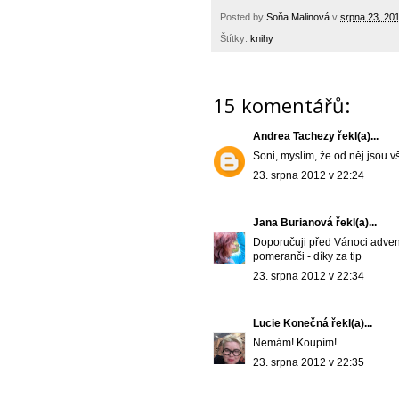
Posted by
Soňa Malinová
v
srpna 23, 20
Štítky:
knihy
15 komentářů:
Andrea Tachezy
řekl(a)...
Soni, myslím, že od něj jsou 
23. srpna 2012 v 22:24
Jana Burianová
řekl(a)...
Doporučuji před Vánoci advent
pomeranči - díky za tip
23. srpna 2012 v 22:34
Lucie Konečná
řekl(a)...
Nemám! Koupím!
23. srpna 2012 v 22:35