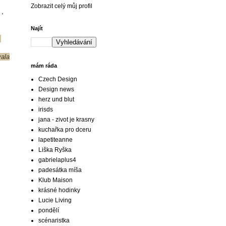
Zobrazit celý můj profil
 ,
Najít
.
vala
mám ráda
Czech Design
Design news
herz und blut
irisds
jana - zivot je krasny
kuchařka pro dceru
lapetiteanne
Liška Ryška
gabrielaplus4
padesátka míša
Klub Maison
krásné hodinky
Lucie Living
pondělí
scénaristka