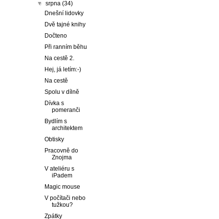
▼
srpna
(34)
Dnešní lidovky
Dvě tajné knihy
Dočteno
Při ranním běhu
Na cestě 2.
Hej, já letím:-)
Na cestě
Spolu v dílně
Dívka s
pomeranči
Bydlím s
architektem
Obtisky
Pracovně do
Znojma
V ateliéru s
iPadem
Magic mouse
V počítači nebo
tužkou?
Zpátky