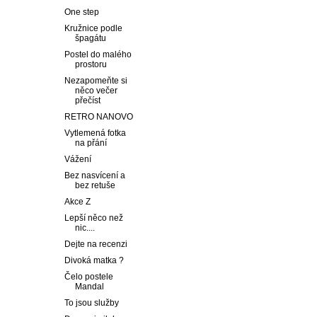
One step
Kružnice podle
špagátu
Postel do malého
prostoru
Nezapomeňte si
něco večer
přečíst
RETRO NANOVO
Vytlemená fotka
na přání
Vážení
Bez nasvícení a
bez retuše
Akce Z
Lepší něco než
nic....
Dejte na recenzi
Divoká matka ?
Čelo postele
Mandal
To jsou služby