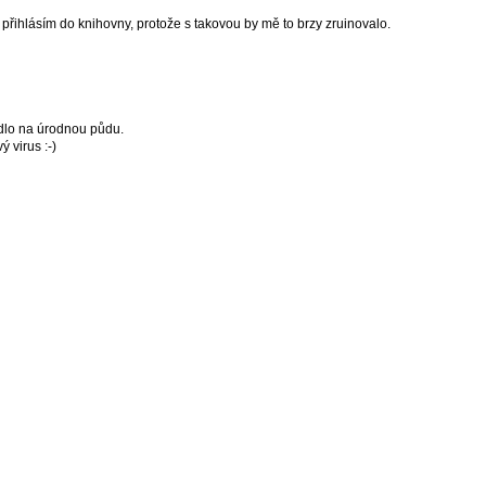
přihlásím do knihovny, protože s takovou by mě to brzy zruinovalo.
dlo na úrodnou půdu.
 virus :-)