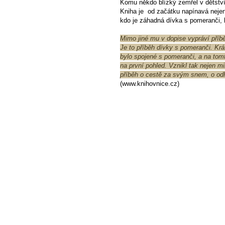
Komu někdo blízký zemřel v dětství,
Kniha je od začátku napínavá nejen 
kdo je záhadná dívka s pomeranči, k
Mimo jiné mu v dopise vypráví příběh
Je to příběh dívky s pomeranči. Krás
bylo spojené s pomeranči, a na tomt
na první pohled. Vznikl tak nejen m
příběh o cestě za svým snem, o od
(www.knihovnice.cz)