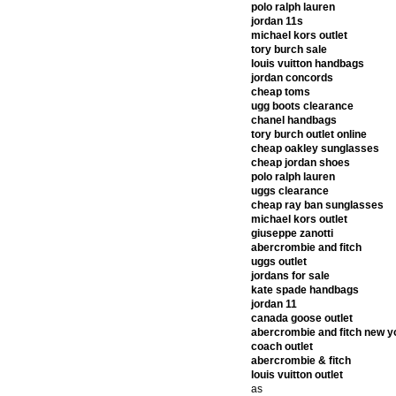
polo ralph lauren
jordan 11s
michael kors outlet
tory burch sale
louis vuitton handbags
jordan concords
cheap toms
ugg boots clearance
chanel handbags
tory burch outlet online
cheap oakley sunglasses
cheap jordan shoes
polo ralph lauren
uggs clearance
cheap ray ban sunglasses
michael kors outlet
giuseppe zanotti
abercrombie and fitch
uggs outlet
jordans for sale
kate spade handbags
jordan 11
canada goose outlet
abercrombie and fitch new y
coach outlet
abercrombie & fitch
louis vuitton outlet
as