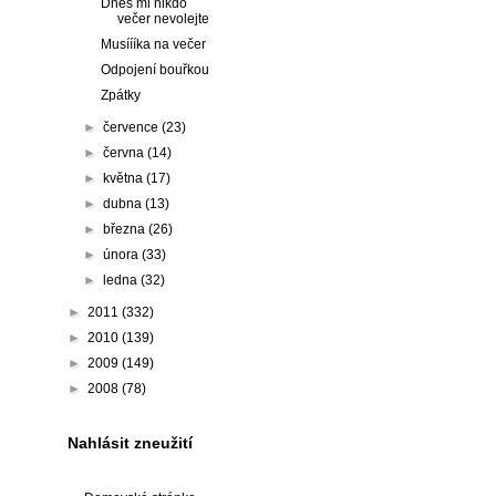
Dnes mi nikdo
večer nevolejte
Musíííka na večer
Odpojení bouřkou
Zpátky
►
července
(23)
►
června
(14)
►
května
(17)
►
dubna
(13)
►
března
(26)
►
února
(33)
►
ledna
(32)
►
2011
(332)
►
2010
(139)
►
2009
(149)
►
2008
(78)
Nahlásit zneužití