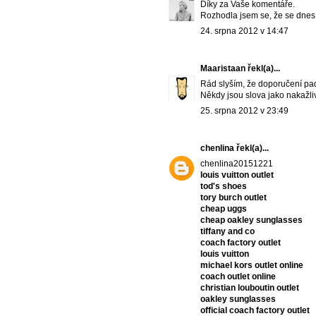
Díky za Vaše komentáře.
Rozhodla jsem se, že se dnes 
24. srpna 2012 v 14:47
Maaristaan
řekl(a)...
Rád slyším, že doporučení pa
Někdy jsou slova jako nakažlivý
25. srpna 2012 v 23:49
chenlina
řekl(a)...
chenlina20151221
louis vuitton outlet
tod's shoes
tory burch outlet
cheap uggs
cheap oakley sunglasses
tiffany and co
coach factory outlet
louis vuitton
michael kors outlet online
coach outlet online
christian louboutin outlet
oakley sunglasses
official coach factory outlet