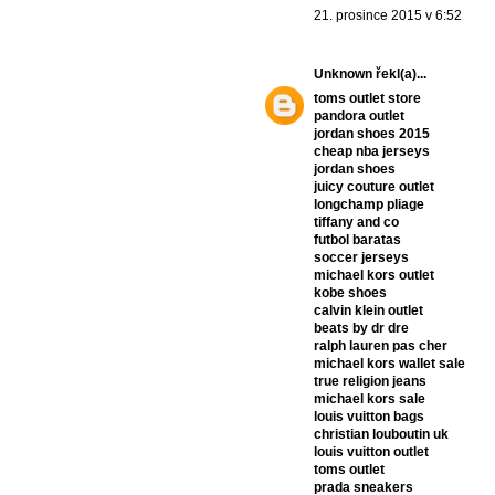
21. prosince 2015 v 6:52
Unknown
řekl(a)...
toms outlet store
pandora outlet
jordan shoes 2015
cheap nba jerseys
jordan shoes
juicy couture outlet
longchamp pliage
tiffany and co
futbol baratas
soccer jerseys
michael kors outlet
kobe shoes
calvin klein outlet
beats by dr dre
ralph lauren pas cher
michael kors wallet sale
true religion jeans
michael kors sale
louis vuitton bags
christian louboutin uk
louis vuitton outlet
toms outlet
prada sneakers