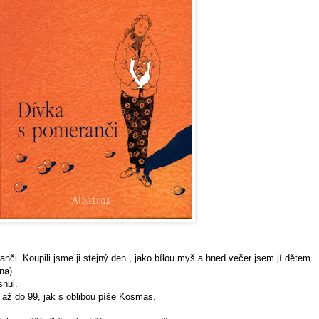
anči
. Koupili jsme ji stejný den , jako bílou myš a hned večer jsem jí dětem
ána
)
snul.
t až do 99, jak s oblibou píše Kosmas.