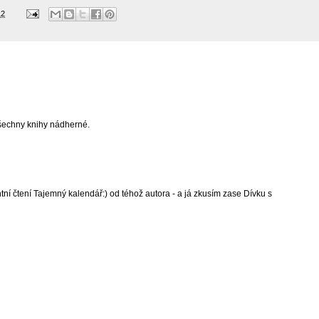
12
všechny knihy nádherné.
ní čtení Tajemný kalendář:) od téhož autora - a já zkusím zase Dívku s