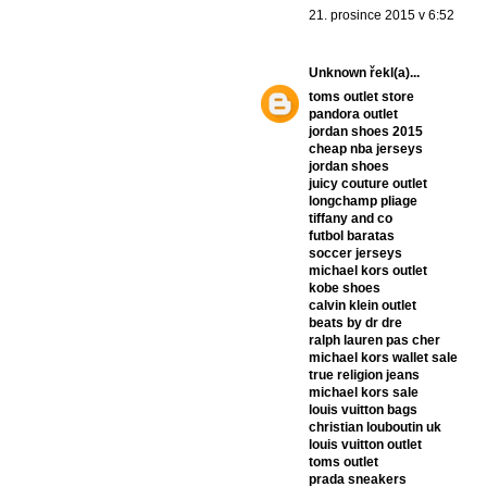
21. prosince 2015 v 6:52
Unknown
řekl(a)...
toms outlet store
pandora outlet
jordan shoes 2015
cheap nba jerseys
jordan shoes
juicy couture outlet
longchamp pliage
tiffany and co
futbol baratas
soccer jerseys
michael kors outlet
kobe shoes
calvin klein outlet
beats by dr dre
ralph lauren pas cher
michael kors wallet sale
true religion jeans
michael kors sale
louis vuitton bags
christian louboutin uk
louis vuitton outlet
toms outlet
prada sneakers