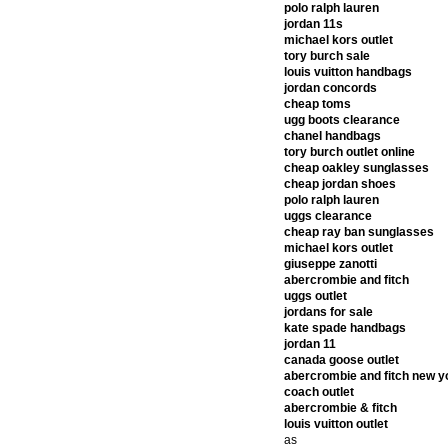
polo ralph lauren
jordan 11s
michael kors outlet
tory burch sale
louis vuitton handbags
jordan concords
cheap toms
ugg boots clearance
chanel handbags
tory burch outlet online
cheap oakley sunglasses
cheap jordan shoes
polo ralph lauren
uggs clearance
cheap ray ban sunglasses
michael kors outlet
giuseppe zanotti
abercrombie and fitch
uggs outlet
jordans for sale
kate spade handbags
jordan 11
canada goose outlet
abercrombie and fitch new y
coach outlet
abercrombie & fitch
louis vuitton outlet
as