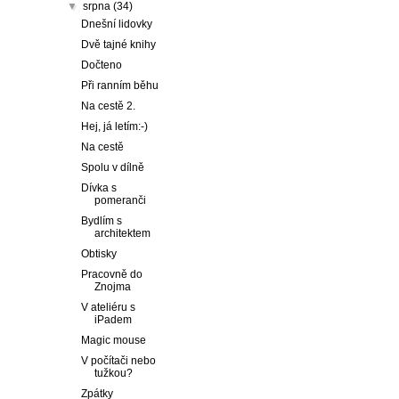
▼
srpna
(34)
Dnešní lidovky
Dvě tajné knihy
Dočteno
Při ranním běhu
Na cestě 2.
Hej, já letím:-)
Na cestě
Spolu v dílně
Dívka s
pomeranči
Bydlím s
architektem
Obtisky
Pracovně do
Znojma
V ateliéru s
iPadem
Magic mouse
V počítači nebo
tužkou?
Zpátky