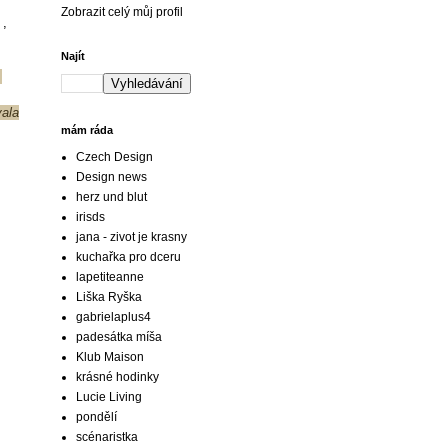
Zobrazit celý můj profil
 ,
Najít
.
vala
mám ráda
Czech Design
Design news
herz und blut
irisds
jana - zivot je krasny
kuchařka pro dceru
lapetiteanne
Liška Ryška
gabrielaplus4
padesátka míša
Klub Maison
krásné hodinky
Lucie Living
pondělí
scénaristka