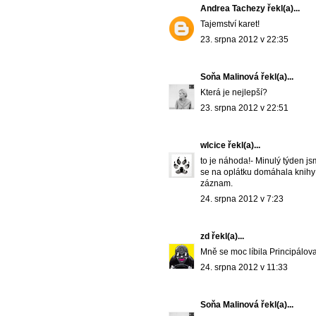
Andrea Tachezy
řekl(a)...
Tajemství karet!
23. srpna 2012 v 22:35
Soňa Malinová
řekl(a)...
Která je nejlepší?
23. srpna 2012 v 22:51
wlcice
řekl(a)...
to je náhoda!- Minulý týden j
se na oplátku domáhala knihy 
záznam.
24. srpna 2012 v 7:23
zd
řekl(a)...
Mně se moc líbila Principálova
24. srpna 2012 v 11:33
Soňa Malinová
řekl(a)...