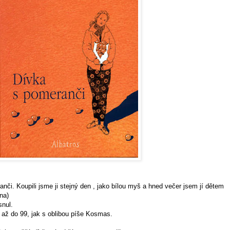
anči
. Koupili jsme ji stejný den , jako bílou myš a hned večer jsem jí dětem
ána
)
snul.
t až do 99, jak s oblibou píše Kosmas.