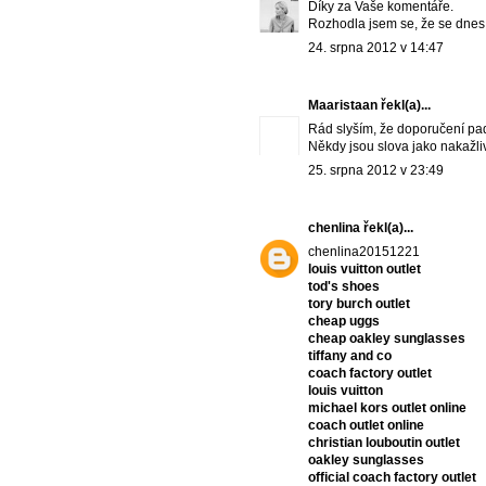
Díky za Vaše komentáře.
Rozhodla jsem se, že se dnes 
24. srpna 2012 v 14:47
Maaristaan
řekl(a)...
Rád slyším, že doporučení pa
Někdy jsou slova jako nakažlivý
25. srpna 2012 v 23:49
chenlina
řekl(a)...
chenlina20151221
louis vuitton outlet
tod's shoes
tory burch outlet
cheap uggs
cheap oakley sunglasses
tiffany and co
coach factory outlet
louis vuitton
michael kors outlet online
coach outlet online
christian louboutin outlet
oakley sunglasses
official coach factory outlet