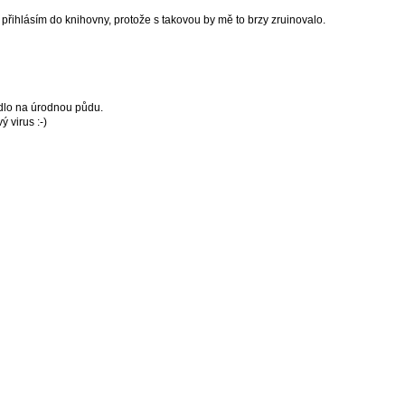
přihlásím do knihovny, protože s takovou by mě to brzy zruinovalo.
dlo na úrodnou půdu.
 virus :-)