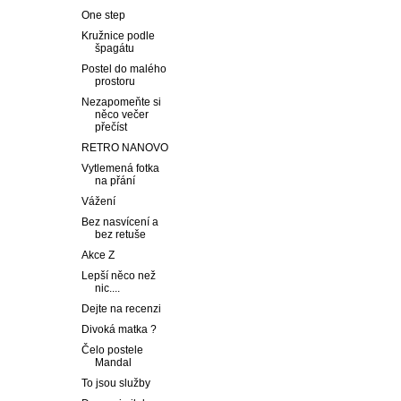
One step
Kružnice podle
špagátu
Postel do malého
prostoru
Nezapomeňte si
něco večer
přečíst
RETRO NANOVO
Vytlemená fotka
na přání
Vážení
Bez nasvícení a
bez retuše
Akce Z
Lepší něco než
nic....
Dejte na recenzi
Divoká matka ?
Čelo postele
Mandal
To jsou služby