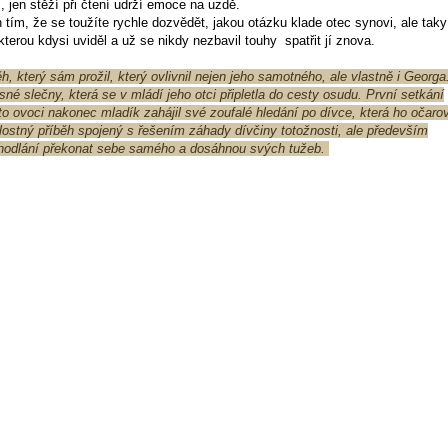
 jen stěží při čtení udrží emoce na uzdě.
tím, že se toužíte rychle dozvědět, jakou otázku klade otec synovi, ale taky
terou kdysi uviděl a už se nikdy nezbavil touhy spatřit jí znova.
, který sám prožil, který ovlivnil nejen jeho samotného, ale vlastně i Georga
né slečny, která se v mládí jeho otci připletla do cesty osudu. První setkání
o ovoci nakonec mladík zahájil své zoufalé hledání po dívce, která ho očaro
ilostný příběh spojený s řešením záhady dívčiny totožnosti, ale především
hodlání překonat sebe samého a dosáhnou svých tužeb.