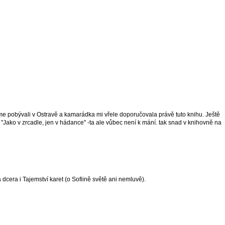
sme pobývali v Ostravě a kamarádka mi vřele doporučovala právě tuto knihu. Ještě
"Jako v zrcadle, jen v hádance" -ta ale vůbec není k mání. tak snad v knihovně na
 dcera i Tajemství karet (o Sofiině světě ani nemluvě).