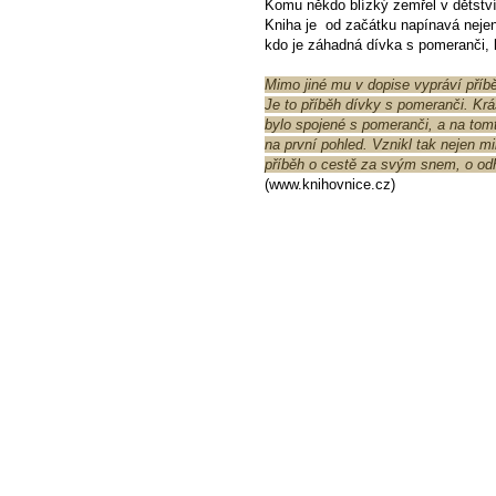
Komu někdo blízký zemřel v dětství,
Kniha je od začátku napínavá nejen 
kdo je záhadná dívka s pomeranči, k
Mimo jiné mu v dopise vypráví příběh
Je to příběh dívky s pomeranči. Krás
bylo spojené s pomeranči, a na tomt
na první pohled. Vznikl tak nejen m
příběh o cestě za svým snem, o od
(www.knihovnice.cz)