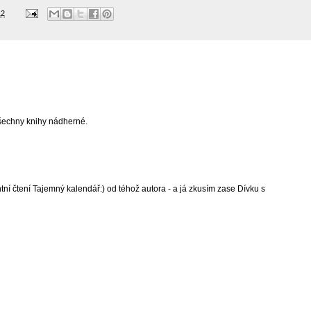
12
všechny knihy nádherné.
ní čtení Tajemný kalendář:) od téhož autora - a já zkusím zase Dívku s