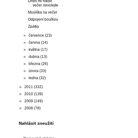
Dnes mi nikdo
večer nevolejte
Musíííka na večer
Odpojení bouřkou
Zpátky
►
července
(23)
►
června
(14)
►
května
(17)
►
dubna
(13)
►
března
(26)
►
února
(33)
►
ledna
(32)
►
2011
(332)
►
2010
(139)
►
2009
(149)
►
2008
(78)
Nahlásit zneužití