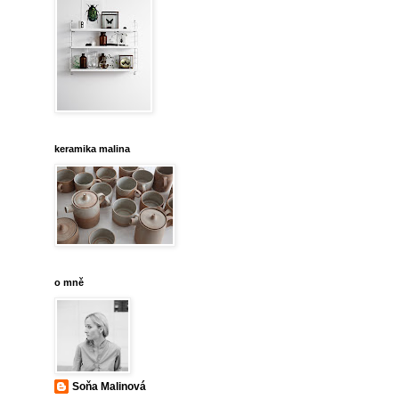
keramika malina
o mně
Soňa Malinová