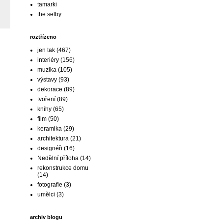
tamarki
the selby
roztřízeno
jen tak
(467)
interiéry
(156)
muzika
(105)
výstavy
(93)
dekorace
(89)
tvoření
(89)
knihy
(65)
film
(50)
keramika
(29)
architektura
(21)
designéři
(16)
Nedělní příloha
(14)
rekonstrukce domu
(14)
fotografie
(3)
umělci
(3)
archiv blogu