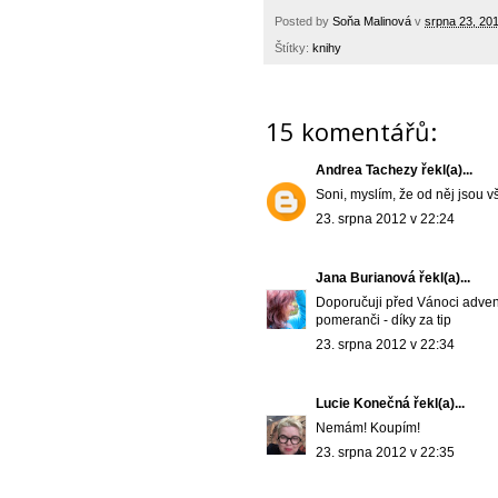
Posted by
Soňa Malinová
v
srpna 23, 20
Štítky:
knihy
15 komentářů:
Andrea Tachezy
řekl(a)...
Soni, myslím, že od něj jsou 
23. srpna 2012 v 22:24
Jana Burianová
řekl(a)...
Doporučuji před Vánoci advent
pomeranči - díky za tip
23. srpna 2012 v 22:34
Lucie Konečná
řekl(a)...
Nemám! Koupím!
23. srpna 2012 v 22:35