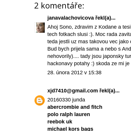
2 komentáře:
janavalachovicova
řekl(a)...
Ahoj Sono, zdravim z Kodane a tesi
tech fotkach slusi :). Moc rada zavi
teda jestli uz mas takovou vec jako 
Bud bych prijela sama a nebo s And 
nehovorily).... tady jsou japonsky t
hackonavy potahy :) skoda ze mi je to
28. února 2012 v 15:38
xjd7410@gmail.com
řekl(a)...
20160330 junda
abercrombie and fitch
polo ralph lauren
reebok uk
michael kors bags