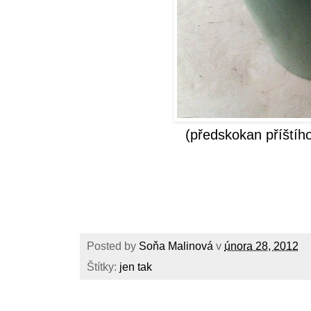
(předskokan příštíh
Posted by
Soňa Malinová
v
února 28, 2012
Štítky:
jen tak