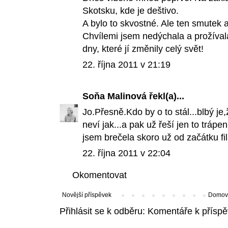
Skotsku, kde je deštivo.
A bylo to skvostné. Ale ten smutek a
Chvílemi jsem nedýchala a prožívala
dny, které jí změnily celý svět!
22. října 2011 v 21:19
Soňa Malinová
řekl(a)...
Jo.Přesně.Kdo by o to stál...blbý je,že
neví jak...a pak už řeší jen to trápen
jsem brečela skoro už od začátku fi
22. října 2011 v 22:04
Okomentovat
Novější příspěvek
Domovs
Přihlásit se k odběru:
Komentáře k příspě