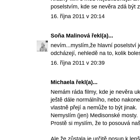
poselstvím, kde se nevěra zdá být za
16. října 2011 v 20:14
Soňa Malinová
řekl(a)...
nevím...myslím,že hlavní poselství j
odcházejí, nehledě na to, kolik bole
16. října 2011 v 20:39
Michaela řekl(a)...
Nemám ráda filmy, kde je nevěra u
ještě dále normálního, nebo nakon
vlastně přejí a nemůže to být jinak.
Nemyslím (jen) Medisonské mosty.
Prostě si myslím, že to posouvá naš
Ale že zůstala je určitě posun k lepš