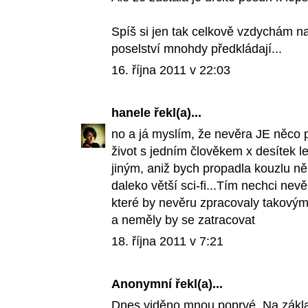
Spíš si jen tak celkově vzdychám nad 
poselství mnohdy předkládají...
16. října 2011 v 22:03
hanele
řekl(a)...
no a já myslím, že nevěra JE něco 
život s jedním člověkem x desítek le
jiným, aniž bych propadla kouzlu n
daleko větší sci-fi...Tím nechci nevě
které by nevěru zpracovaly takový
a neměly by se zatracovat
18. října 2011 v 7:21
Anonymní řekl(a)...
Dnes viděno mnou poprvé. Na zákl