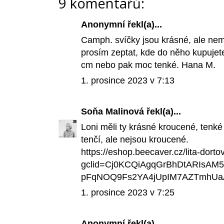
9 komentářů:
Anonymní řekl(a)...
Camph. svíčky jsou krásné, ale ne
prosím zeptat, kde do něho kupujet
cm nebo pak moc tenké. Hana M.
1. prosince 2023 v 7:13
Soňa Malinová
řekl(a)...
Loni měli ty krásné kroucené, tenké
tenčí, ale nejsou kroucené.
https://eshop.beecaver.cz/lita-dort
gclid=Cj0KCQiAgqGrBhDtARIsAM
pFqNOQ9Fs2YA4jUpIM7AZTmhUa
1. prosince 2023 v 7:25
Anonymní řekl(a)...