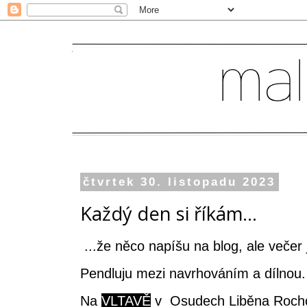
čtvrtek 30. listopadu 2023
Každý den si říkám...
...že něco napíšu na blog, ale večer
Pendluju mezi navrhováním a dílnou
Na
VLTAVĚ
v Osudech Liběna Rochov