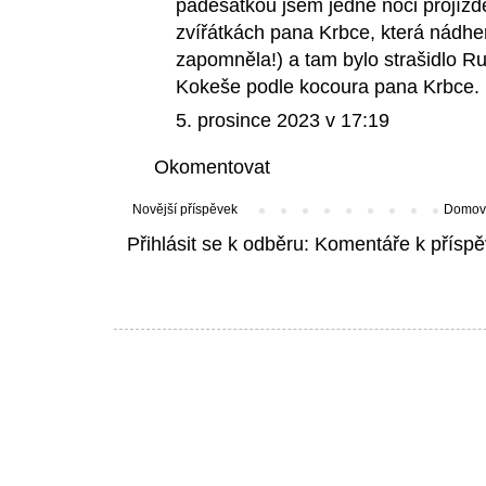
padesátkou jsem jedné noci projíždě
zvířátkách pana Krbce, která nádhe
zapomněla!) a tam bylo strašidlo Rup
Kokeše podle kocoura pana Krbce
5. prosince 2023 v 17:19
Okomentovat
Novější příspěvek
Domovs
Přihlásit se k odběru:
Komentáře k příspě