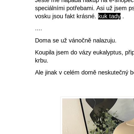
Ještě mě napadá nákup na e-shopech,
speciálními potřebami. Asi už jsem psa
vosku jsou fakt krásné.
kuk tady
.
....
Doma se už vánočně nalazuju.
Koupila jsem do vázy eukalyptus, při
krbu.
Ale jinak v celém domě neskutečný b