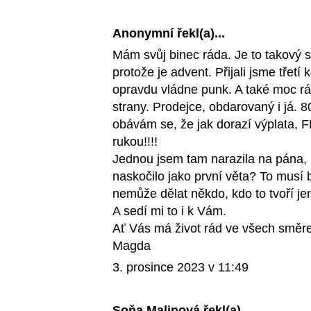
Anonymní řekl(a)...
Mám svůj binec ráda. Je to takový 
protože je advent. Přijali jsme třetí
opravdu vládne punk. A také moc rád
strany. Prodejce, obdarovaný i já. 
obávám se, že jak dorazí výplata, FL
rukou!!!!
Jednou jsem tam narazila na pána, k
naskočilo jako první věta? To musí 
nemůže dělat někdo, kdo to tvoří jen
A sedí mi to i k Vám.
Ať Vás má život rád ve všech směr
Magda
3. prosince 2023 v 11:49
Soňa Malinová
řekl(a)...