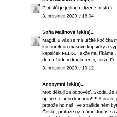
Pipi,stůl je jediné uklizené místo:)
3. prosince 2023 v 18:04
Soňa Malinová
řekl(a)...
Magdi, u vás se má určitě kočička
kocourek na masové kapsičky a vyp
kapsiček FELIX. Takže mu říkáme 
doma žádnou konkurenci, takže Felix
3. prosince 2023 v 19:12
Anonymní řekl(a)...
Moc děkuji za odpověď. Škoda, že
úplně stejného kocoura!!!!! A právě 
protože ho našli ve strašidelném by
České, protože už máme Jonáše a J