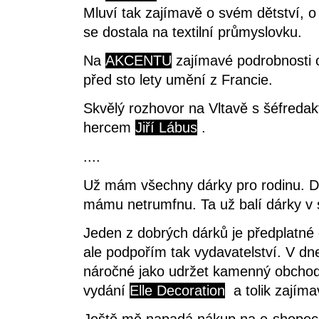
Mluví tak zajímavě o svém dětství, o
se dostala na textilní průmyslovku.
Na
AKCENTU
zajímavé podrobnosti 
před sto lety umění z Francie.
Skvělý rozhovor na Vltavě s šéfred
hercem
Jiří Lábus
.
....
Už mám všechny dárky pro rodinu. Dok
mámu netrumfnu. Ta už balí dárky v
Jeden z dobrých dárků je předplatné
ale podpořím tak vydavatelství. V dn
náročné jako udržet kamenný obchod.
vydání
Elle Decoration
a tolik zajímav