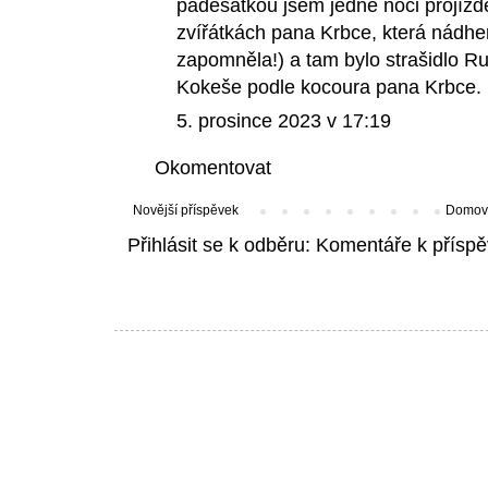
padesátkou jsem jedné noci projíždě
zvířátkách pana Krbce, která nádhe
zapomněla!) a tam bylo strašidlo Rup
Kokeše podle kocoura pana Krbce
5. prosince 2023 v 17:19
Okomentovat
Novější příspěvek
Domovs
Přihlásit se k odběru:
Komentáře k příspě