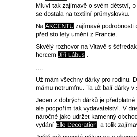
Mluví tak zajímavě o svém dětství, o
se dostala na textilní průmyslovku.
Na
AKCENTU
zajímavé podrobnosti 
před sto lety umění z Francie.
Skvělý rozhovor na Vltavě s šéfred
hercem
Jiří Lábus
.
....
Už mám všechny dárky pro rodinu. Dok
mámu netrumfnu. Ta už balí dárky v
Jeden z dobrých dárků je předplatné
ale podpořím tak vydavatelství. V dn
náročné jako udržet kamenný obchod.
vydání
Elle Decoration
a tolik zajímav