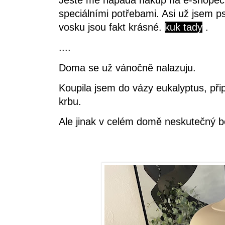
Ještě mě napadá nákup na e-shopech,
speciálními potřebami. Asi už jsem psa
vosku jsou fakt krásné.
kuk tady
.
....
Doma se už vánočně nalazuju.
Koupila jsem do vázy eukalyptus, při
krbu.
Ale jinak v celém domě neskutečný b