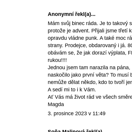
Anonymní řekl(a)...
Mám svůj binec ráda. Je to takový 
protože je advent. Přijali jsme třetí
opravdu vládne punk. A také moc rád
strany. Prodejce, obdarovaný i já. 
obávám se, že jak dorazí výplata, FL
rukou!!!!
Jednou jsem tam narazila na pána, k
naskočilo jako první věta? To musí 
nemůže dělat někdo, kdo to tvoří jen
A sedí mi to i k Vám.
Ať Vás má život rád ve všech směr
Magda
3. prosince 2023 v 11:49
Soňa Malinová
řekl(a)...