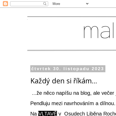
čtvrtek 30. listopadu 2023
Každý den si říkám...
...že něco napíšu na blog, ale večer
Pendluju mezi navrhováním a dílnou
Na
VLTAVĚ
v Osudech Liběna Rochov