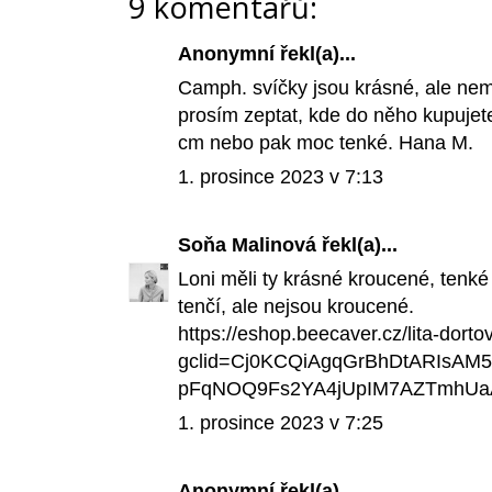
9 komentářů:
Anonymní řekl(a)...
Camph. svíčky jsou krásné, ale ne
prosím zeptat, kde do něho kupujet
cm nebo pak moc tenké. Hana M.
1. prosince 2023 v 7:13
Soňa Malinová
řekl(a)...
Loni měli ty krásné kroucené, tenké
tenčí, ale nejsou kroucené.
https://eshop.beecaver.cz/lita-dort
gclid=Cj0KCQiAgqGrBhDtARIsAM
pFqNOQ9Fs2YA4jUpIM7AZTmhUa
1. prosince 2023 v 7:25
Anonymní řekl(a)...