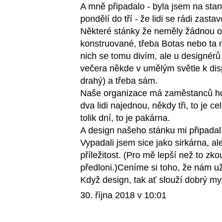
A mně připadalo - byla jsem na stan
pondělí do tří - že lidi se rádi zastav
Některé stánky že neměly žádnou os
konstruované, třeba Botas nebo ta m
nich se tomu divím, ale u designérů n
večera někde v umělým světle k disp
drahý) a třeba sám.
Naše organizace má zaměstanců hod
dva lidi najednou, někdy tři, to je
tolik dní, to je pakárna.
A design našeho stánku mi připadal 
Vypadali jsem sice jako sirkárna, al
příležitost. (Pro mě lepší než to z
předloni.)Ceníme si toho, že nám už 
Když design, tak ať slouží dobrý my
30. října 2018 v 10:01