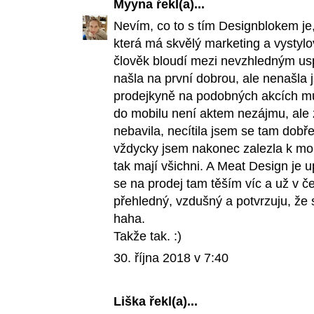
Myyna
řekl(a)...
Nevím, co to s tím Designblokem je, 
která má skvělý marketing a vystylo
člověk bloudí mezi nevzhledným us
našla na první dobrou, ale nenašla 
prodejkyně na podobných akcích můž
do mobilu není aktem nezájmu, ale 
nebavila, necítila jsem se tam dobře
vždycky jsem nakonec zalezla k mobi
tak mají všichni. A Meat Design je 
se na prodej tam těším víc a už v če
přehledný, vzdušný a potvrzuju, že 
haha.
Takže tak. :)
30. října 2018 v 7:40
Liška
řekl(a)...