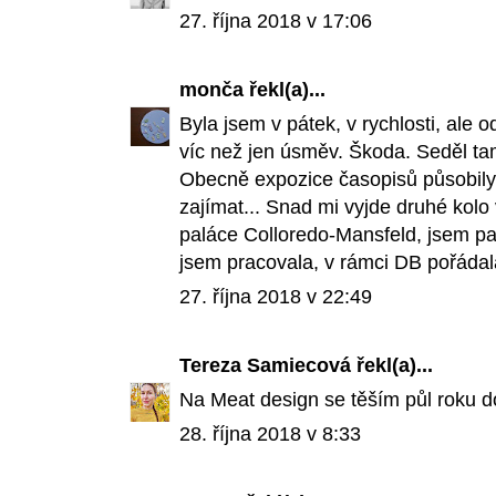
27. října 2018 v 17:06
monča
řekl(a)...
Byla jsem v pátek, v rychlosti, ale
víc než jen úsměv. Škoda. Seděl ta
Obecně expozice časopisů působily o
zajímat... Snad mi vyjde druhé kolo 
paláce Colloredo-Mansfeld, jsem pam
jsem pracovala, v rámci DB pořáda
27. října 2018 v 22:49
Tereza Samiecová
řekl(a)...
Na Meat design se těším půl roku d
28. října 2018 v 8:33