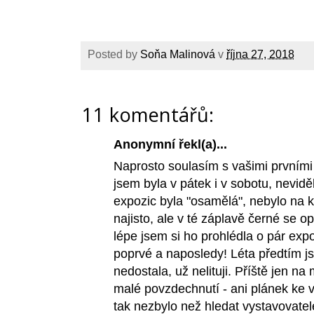
Posted by
Soňa Malinová
v
října 27, 2018
11 komentářů:
Anonymní řekl(a)...
Naprosto soulasím s vašimi prvními
jsem byla v pátek i v sobotu, nevidě
expozic byla "osamělá", nebylo na ko
najisto, ale v té záplavě černé se o
lépe jsem si ho prohlédla o pár exp
poprvé a naposledy! Léta předtím js
nedostala, už nelituji. Příště jen 
malé povzdechnutí - ani plánek ke v
tak nezbylo než hledat vystavovatel