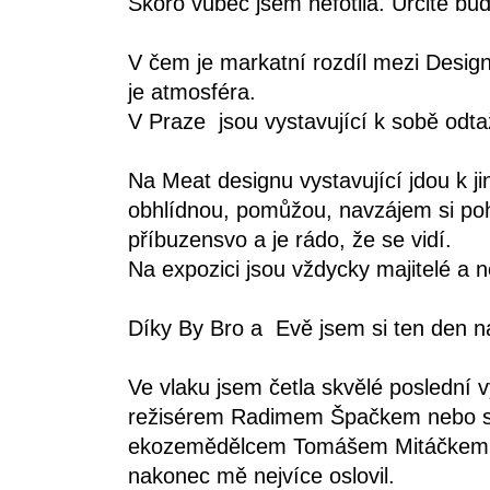
Skoro vůbec jsem nefotila. Určitě bud
V čem je markatní rozdíl mezi Desig
je atmosféra.
V Praze jsou vystavující k sobě odtaž
Na Meat designu vystavující jdou k j
obhlídnou, pomůžou, navzájem si pohl
příbuzensvo a je rádo, že se vidí.
Na expozici jsou vždycky majitelé a n
Díky By Bro a Evě jsem si ten den n
Ve vlaku jsem četla skvělé poslední 
režisérem Radimem Špačkem nebo s p
ekozemědělcem Tomášem Mitáčkem j
nakonec mě nejvíce oslovil.