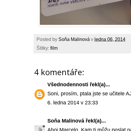
Posted by
Soňa Malinová
v
ledna 06, 2014
Štítky:
film
4 komentáře:
Všednodennosti
řekl(a)...
Soni, prosím, ptala jste se učitele
6. ledna 2014 v 23:33
Soňa Malinová
řekl(a)...
Ahoj Marcelo. Kam ti můžu poslat n