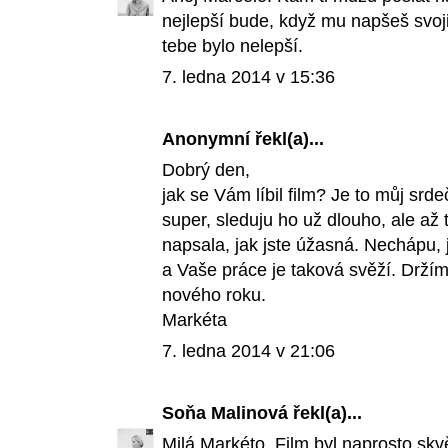
nejlepší bude, když mu napšeš svoji
tebe bylo nelepší.
7. ledna 2014 v 15:36
Anonymní řekl(a)...
Dobrý den,
jak se Vám líbil film? Je to můj srd
super, sleduju ho už dlouho, ale až
napsala, jak jste úžasná. Nechápu, 
a Vaše práce je taková svěží. Drží
nového roku.
Markéta
7. ledna 2014 v 21:06
Soňa Malinová
řekl(a)...
Milá Markéto. Film byl naprosto skv