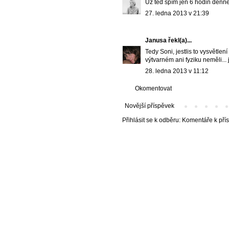
Už teď spím jen 6 hodin denně:
27. ledna 2013 v 21:39
Janusa
řekl(a)...
Tedy Soni, jestlis to vysvětlen
výtvarném ani fyziku neměli... 
28. ledna 2013 v 11:12
Okomentovat
Novější příspěvek
Přihlásit se k odběru:
Komentáře k pří