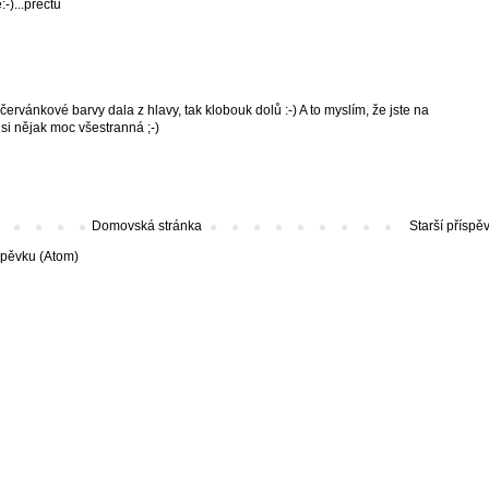
-)...přečtu
í červánkové barvy dala z hlavy, tak klobouk dolů :-) A to myslím, že jste na
jsi nějak moc všestranná ;-)
Domovská stránka
Starší příspě
spěvku (Atom)