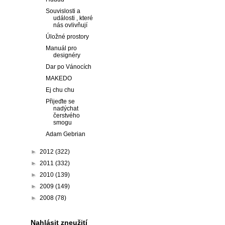
Souvislosti a
události , které
nás ovlivňují
Úložné prostory
Manuál pro
designéry
Dar po Vánocích
MAKEDO
Ej chu chu
Přijeďte se
nadýchat
čerstvého
smogu
Adam Gebrian
►
2012
(322)
►
2011
(332)
►
2010
(139)
►
2009
(149)
►
2008
(78)
Nahlásit zneužití