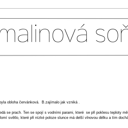
yla obloha červánková. B.zajímalo jak vzniká .
edá se prach. Ten se spojí s vodními parami, které se při poklesu teploty mě
lomí světlo, které při nízké poloze slunce má delší vlnovou délku a tím doch