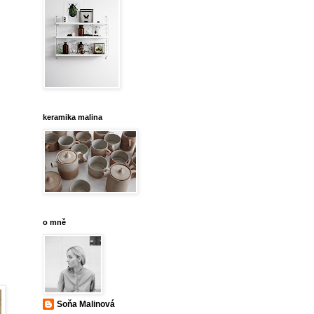
keramika malina
o mně
Soňa Malinová