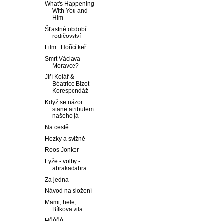
What's Happening
With You and
Him
Šťastné období
rodičovství
Film : Hořící keř
Smrt Václava
Moravce?
Jiří Kolář &
Béatrice Bizot
Korespondáž
Když se názor
stane atributem
našeho já
Na cestě
Hezky a svižně
Roos Jonker
Lyže - volby -
abrakadabra
Za jedna
Návod na složení
Mami, hele,
Bílkova vila
Hůůůů