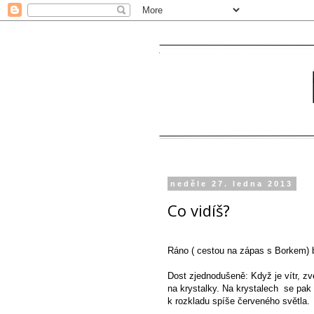
neděle 27. ledna 2013
Co vidíš?
Ráno ( cestou na zápas s Borkem) b
Dost zjednodušeně: Když je vítr, zv
na krystalky. Na krystalech se pak 
k rozkladu spíše červeného světla.