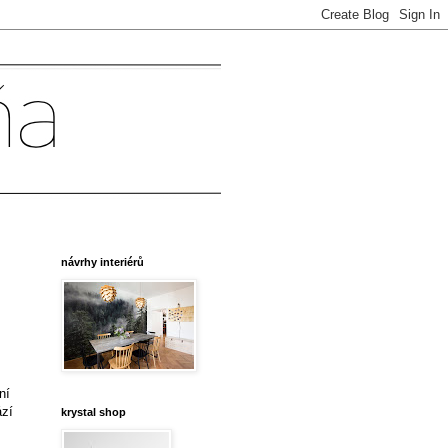
návrhy interiérů
ní
ází
krystal shop