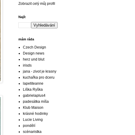
Zobrazit celý můj profil
Najít
mám ráda
Czech Design
Design news
herz und blut
irisds
jana - zivot je krasny
kuchařka pro dceru
lapetiteanne
Liška Ryška
gabrielaplus4
padesátka míša
Klub Maison
krásné hodinky
Lucie Living
pondělí
scénaristka