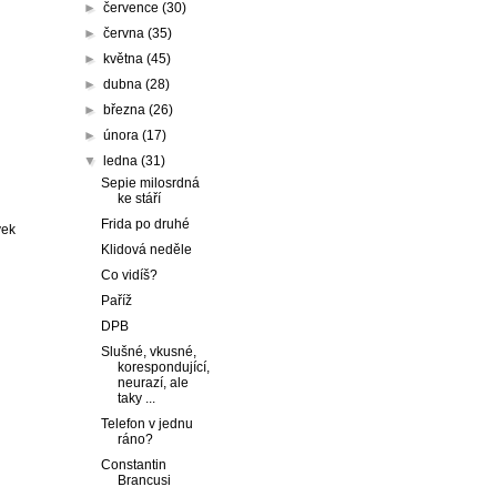
►
července
(30)
►
června
(35)
►
května
(45)
►
dubna
(28)
►
března
(26)
►
února
(17)
▼
ledna
(31)
Sepie milosrdná
ke stáří
Frida po druhé
vek
Klidová neděle
Co vidíš?
Paříž
DPB
Slušné, vkusné,
korespondující,
neurazí, ale
taky ...
Telefon v jednu
ráno?
Constantin
Brancusi