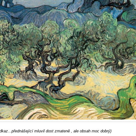
dkaz...přednášející mluvil dost zmateně , ale obsah moc dobrý)