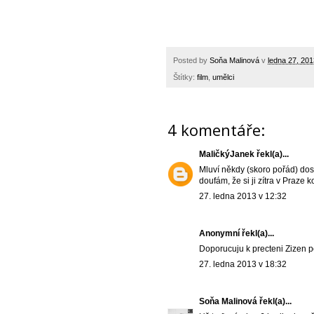
Posted by
Soňa Malinová
v
ledna 27, 201
Štítky:
film
,
umělci
4 komentáře:
MaličkýJanek
řekl(a)...
Mluví někdy (skoro pořád) dos
doufám, že si ji zítra v Praze 
27. ledna 2013 v 12:32
Anonymní řekl(a)...
Doporucuju k precteni Zizen po 
27. ledna 2013 v 18:32
Soňa Malinová
řekl(a)...