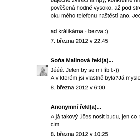
báječné zvířecí lampy, konkrétně hla
pověšená hodně vysoko, až pod st
oku mého telefonu naštěstí ano. Jed
ad králíkárna - bezva :)
7. března 2012 v 22:45
Soňa Malinová
řekl(a)...
Jééé. Jelen by se mi líbil:-))
A v kterém jsi vlastně byla?Já myslel
8. března 2012 v 6:00
Anonymní řekl(a)...
A já takový účes nosit budu, jen co 
cimi
8. března 2012 v 10:25