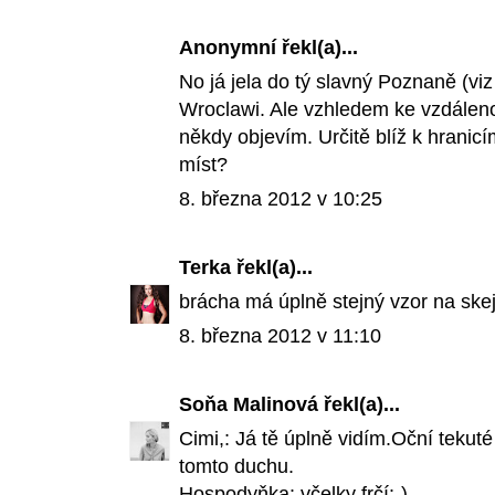
Anonymní řekl(a)...
No já jela do tý slavný Poznaně (viz
Wroclawi. Ale vzhledem ke vzdálen
někdy objevím. Určitě blíž k hranic
míst?
8. března 2012 v 10:25
Terka
řekl(a)...
brácha má úplně stejný vzor na skej
8. března 2012 v 11:10
Soňa Malinová
řekl(a)...
Cimi,: Já tě úplně vidím.Oční tekuté
tomto duchu.
Hospodyňka: včelky frčí:-)