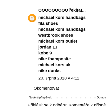
QQQQQQQQQ
řekl(a)...
michael kors handbags
fila shoes
michael kors handbags
westbrook shoes
michael kors outlet
jordan 13
kobe 9
nike foamposite
michael kors uk
nike dunks
20. srpna 2018 v 4:11
Okomentovat
Novější příspěvek
Domovs
Přihlásit se k odběru:
Komentáře k příspě