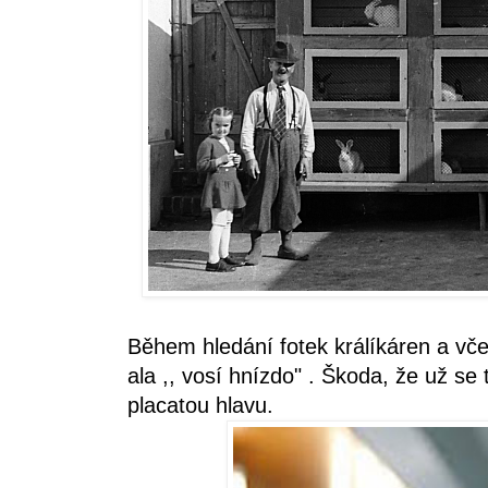
Během hledání fotek králíkáren a včel
ala ,, vosí hnízdo" . Škoda, že už se
placatou hlavu.