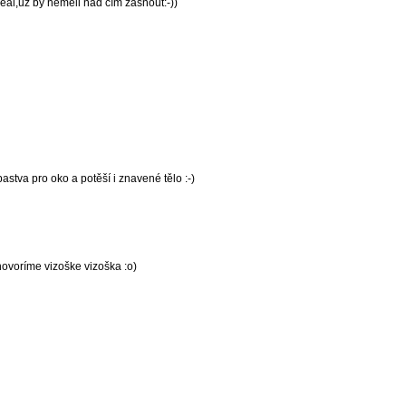
eál,už by neměli nad čím žasnout:-))
astva pro oko a potěší i znavené tělo :-)
hovoríme vizoške vizoška :o)