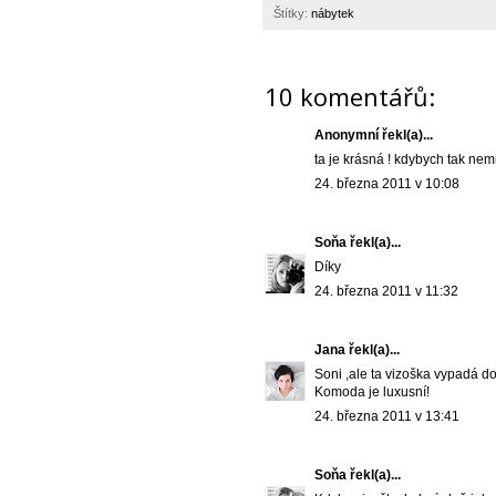
Štítky:
nábytek
10 komentářů:
Anonymní řekl(a)...
ta je krásná ! kdybych tak nem
24. března 2011 v 10:08
Soňa
řekl(a)...
Díky
24. března 2011 v 11:32
Jana
řekl(a)...
Soni ,ale ta vizoška vypadá dos
Komoda je luxusní!
24. března 2011 v 13:41
Soňa
řekl(a)...