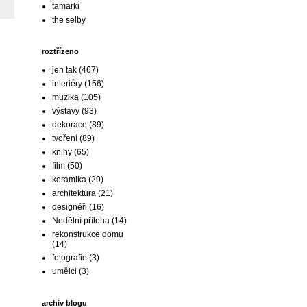
tamarki
the selby
roztřízeno
jen tak
(467)
interiéry
(156)
muzika
(105)
výstavy
(93)
dekorace
(89)
tvoření
(89)
knihy
(65)
film
(50)
keramika
(29)
architektura
(21)
designéři
(16)
Nedělní příloha
(14)
rekonstrukce domu
(14)
fotografie
(3)
umělci
(3)
archiv blogu