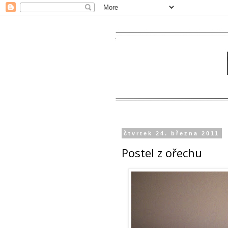
čtvrtek 24. března 2011
Postel z ořechu