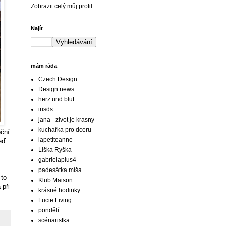
Zobrazit celý můj profil
Najít
mám ráda
Czech Design
Design news
herz und blut
irisds
jana - zivot je krasny
kuchařka pro dceru
oční
lapetiteanne
eď
Liška Ryška
gabrielaplus4
padesátka míša
 to
Klub Maison
 při
krásné hodinky
Lucie Living
pondělí
scénaristka