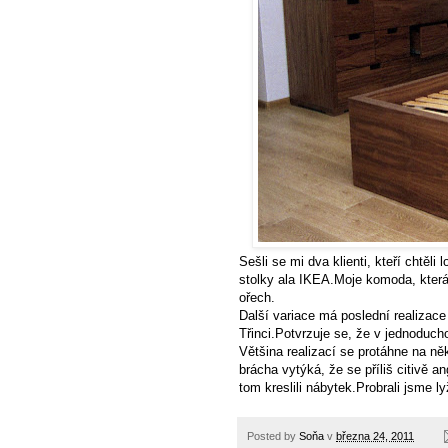
Sešli se mi dva klienti, kteří chtěli
stolky ala IKEA.Moje komoda, která
ořech.
Další variace má poslední realizace 
Třinci.Potvrzuje se, že v jednoducho
Většina realizací se protáhne na ně
brácha vytýká, že se příliš citivě 
tom kreslili nábytek.Probrali jsme ly
Posted by
Soňa
v
března 24, 2011