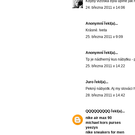
Kdyby vizoška byla úplně jak r
24. března 2011 v 14:06
Anonymní
řekl(a)...
Krásné. Iveta
25. března 2011 v 9:09
Anonymní řekl(a)...
Tp je nádherný kus nábytku - p
25. března 2011 v 14:22
Juro
řekl(a)...
Pekný nábyotk. Aj my slováci 
28. března 2011 v 14:42
QQQQQQQQQ
řekl(a)...
nike air max 90
michael kors purses
yeezys
nike sneakers for men