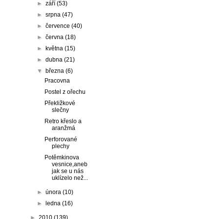
►
září
(53)
►
srpna
(47)
►
července
(40)
►
června
(18)
►
května
(15)
►
dubna
(21)
▼
března
(6)
Pracovna
Postel z ořechu
Překližkové
slečny
Retro křeslo a
aranžmá
Perforované
plechy
Potěmkinova
vesnice,aneb
jak se u nás
uklízelo než...
►
února
(10)
►
ledna
(16)
►
2010
(139)