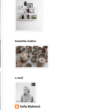
keramika malina
o mně
Soňa Malinová