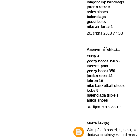
longchamp handbags
jordan retro 6
asics shoes
balenciaga
gucci belts
nike air force 1
20. srpna 2018 v 4:03
Anonymní řekl(a)...
curry 4
yeezy boost 350 v2
lacoste polo
yeezy boost 350
jordan retro 13
lebron 16
nike basketball shoes
kobe 9
balenciaga triple s
asics shoes
30. října 2018 v 3:19
Marta
řekl(a)...
Wau pěkná postel, a jakou jste 
dodává to takový vzhled masiv