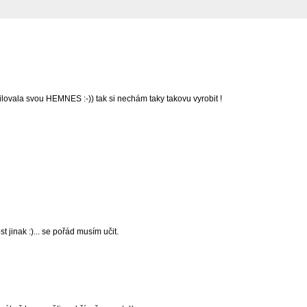
ilovala svou HEMNES :-)) tak si nechám taky takovu vyrobit !
t jinak :)... se pořád musím učit.