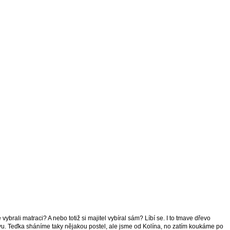
vybrali matraci? A nebo totiž si majitel vybíral sám? Líbí se. I to tmave dřevo
u. Teďka sháníme taky nějakou postel, ale jsme od Kolína, no zatím koukáme po