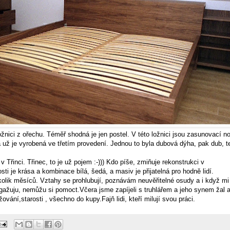
 ložnici z ořechu. Téměř shodná je jen postel. V této ložnici jsou zasunovací n
 už je vyrobená ve třetím provedení. Jednou to byla dubová dýha, pak dub, t
v Třinci. Třinec, to je už pojem :-))) Kdo píše, zmiňuje rekonstrukci v
sti je krása a kombinace bílá, šedá, a masiv je přijatelná pro hodně lidí.
kolik měsíců. Vztahy se prohlubují, poznávám neuvěřitelné osudy a i když mi
angažuju, nemůžu si pomoct.Včera jsme zapíjeli s truhlářem a jeho synem žal a
žování,starosti , všechno do kupy.Fajň lidi, kteří milují svou práci.