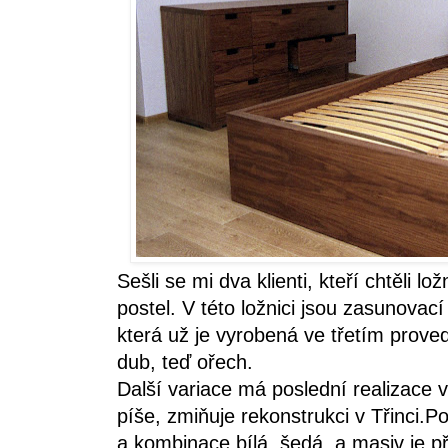
Sešli se mi dva klienti, kteří chtěli l
postel. V této ložnici jsou zasunova
která už je vyrobená ve třetím prove
dub, teď ořech.
Další variace má poslední realizace v 
píše, zmiňuje rekonstrukci v Třinci.P
a kombinace bílá, šedá, a masiv je při