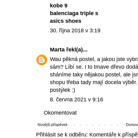
kobe 9
balenciaga triple s
asics shoes
30. října 2018 v 3:19
Marta
řekl(a)...
Wau pěkná postel, a jakou jste vybral
sám? Líbí se. I to tmave dřevo dod
sháníme taky nějakou postel, ale j
shopu třeba
tady
mají docela výběr. 
postýlek :)
8. června 2021 v 9:16
Okomentovat
Novější příspěvek
Domovs
Přihlásit se k odběru:
Komentáře k příspě