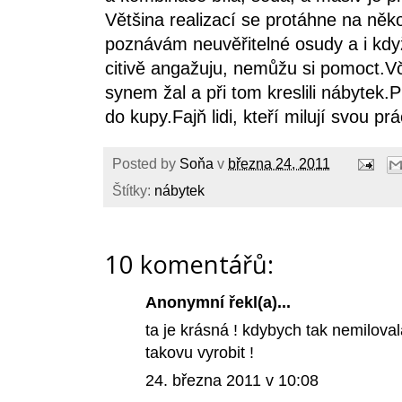
Většina realizací se protáhne na něko
poznávám neuvěřitelné osudy a i když
citivě angažuju, nemůžu si pomoct.Vč
synem žal a při tom kreslili nábytek.P
do kupy.Fajň lidi, kteří milují svou prá
Posted by
Soňa
v
března 24, 2011
Štítky:
nábytek
10 komentářů:
Anonymní řekl(a)...
ta je krásná ! kdybych tak nemilov
takovu vyrobit !
24. března 2011 v 10:08