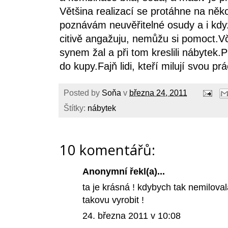
Většina realizací se protáhne na něko
poznávám neuvěřitelné osudy a i když
citivě angažuju, nemůžu si pomoct.Vč
synem žal a při tom kreslili nábytek.P
do kupy.Fajň lidi, kteří milují svou prá
Posted by
Soňa
v
března 24, 2011
Štítky:
nábytek
10 komentářů:
Anonymní řekl(a)...
ta je krásná ! kdybych tak nemilov
takovu vyrobit !
24. března 2011 v 10:08