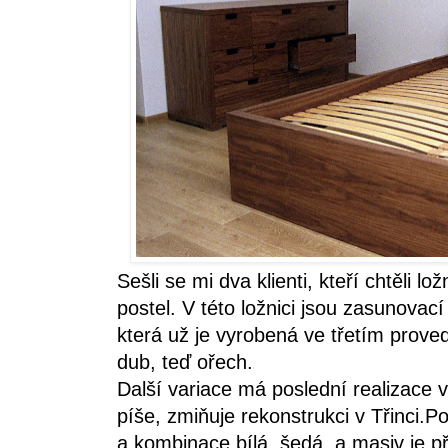
Sešli se mi dva klienti, kteří chtěli l
postel. V této ložnici jsou zasunova
která už je vyrobená ve třetím prove
dub, teď ořech.
Další variace má poslední realizace v 
píše, zmiňuje rekonstrukci v Třinci.P
a kombinace bílá, šedá, a masiv je při