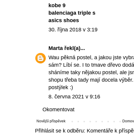
kobe 9
balenciaga triple s
asics shoes
30. října 2018 v 3:19
Marta
řekl(a)...
Wau pěkná postel, a jakou jste vybral
sám? Líbí se. I to tmave dřevo dod
sháníme taky nějakou postel, ale j
shopu třeba
tady
mají docela výběr. 
postýlek :)
8. června 2021 v 9:16
Okomentovat
Novější příspěvek
Domovs
Přihlásit se k odběru:
Komentáře k příspě