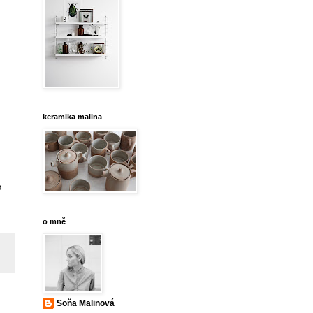
keramika malina
o
o mně
Soňa Malinová