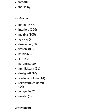
tamarki
the selby
roztřízeno
jen tak
(467)
interiéry
(156)
muzika
(105)
výstavy
(93)
dekorace
(89)
tvoření
(89)
knihy
(65)
film
(50)
keramika
(29)
architektura
(21)
designéři
(16)
Nedělní příloha
(14)
rekonstrukce domu
(14)
fotografie
(3)
umělci
(3)
archiv blogu