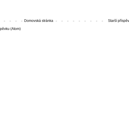
Domovská stránka
Starší příspě
spěvku (Atom)