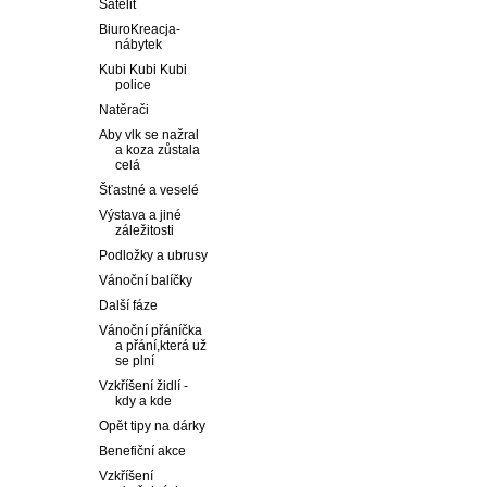
Satelit
BiuroKreacja-
nábytek
Kubi Kubi Kubi
police
Natěrači
Aby vlk se nažral
a koza zůstala
celá
Šťastné a veselé
Výstava a jiné
záležitosti
Podložky a ubrusy
Vánoční balíčky
Další fáze
Vánoční přáníčka
a přání,která už
se plní
Vzkříšení židlí -
kdy a kde
Opět tipy na dárky
Benefiční akce
Vzkříšení