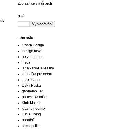
Zobrazit celý můj profil
Najít
vek
mám ráda
Czech Design
Design news
herz und blut
irisds
jana - zivot je krasny
kuchařka pro dceru
lapetiteanne
Liška Ryška
gabrielaplus4
padesátka míša
Klub Maison
krásné hodinky
Lucie Living
pondělí
scénaristka