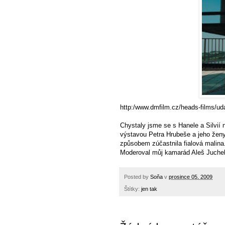
http:/www.dmfilm.cz/heads-films/uda
Chystaly jsme se s Hanele a Silvií n
výstavou Petra Hrubeše a jeho ženy
způsobem zúčastnila fialová malina
Moderoval můj kamarád Aleš Juchelka
Posted by
Soňa
v
prosince 05, 2009
Štítky:
jen tak