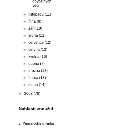
obyčejných
věcí
►
listopadu
(11)
►
října
(8)
►
září
(10)
►
srpna
(12)
►
července
(12)
►
června
(13)
►
května
(16)
►
dubna
(7)
►
března
(18)
►
února
(13)
►
ledna
(14)
►
2008
(78)
Nahlásit zneužití
Domovská stránka