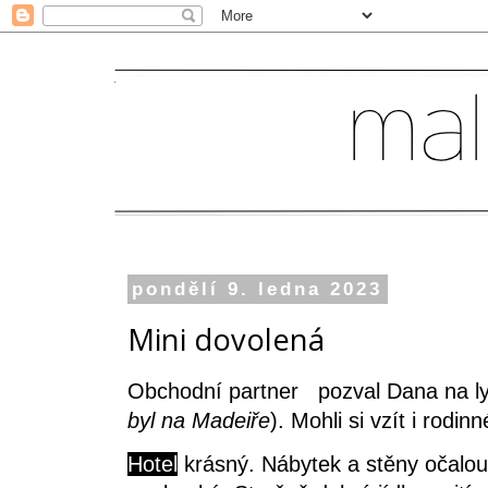
pondělí 9. ledna 2023
Mini dovolená
Obchodní partner pozval Dana na lyž
byl na Madeiře
). Mohli si vzít i rodi
Hotel
krásný. Nábytek a stěny očalou