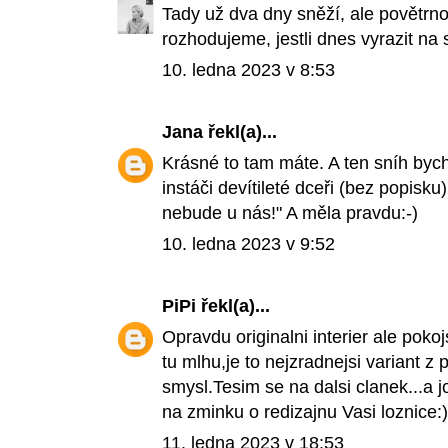
Tady už dva dny sněží, ale povětrn
rozhodujeme, jestli dnes vyrazit na 
10. ledna 2023 v 8:53
Jana
řekl(a)...
Krásné to tam máte. A ten sníh bych
instáči devítileté dceři (bez popisku
nebude u nás!" A měla pravdu:-)
10. ledna 2023 v 9:52
PiPi
řekl(a)...
Opravdu originalni interier ale pok
tu mlhu,je to nejzradnejsi variant z
smysl.Tesim se na dalsi clanek...a 
na zminku o redizajnu Vasi loznice:)
11. ledna 2023 v 18:53