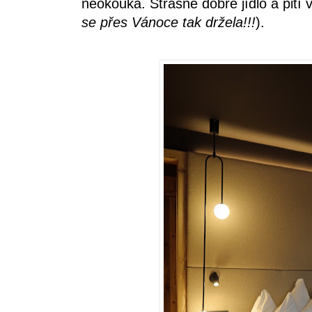
neokouká. Strašně dobré jídlo a pit
se přes Vánoce tak držela!!!
).