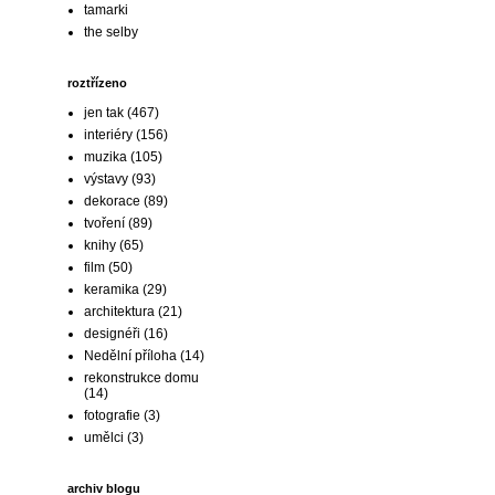
tamarki
the selby
roztřízeno
jen tak
(467)
interiéry
(156)
muzika
(105)
výstavy
(93)
dekorace
(89)
tvoření
(89)
knihy
(65)
film
(50)
keramika
(29)
architektura
(21)
designéři
(16)
Nedělní příloha
(14)
rekonstrukce domu
(14)
fotografie
(3)
umělci
(3)
archiv blogu