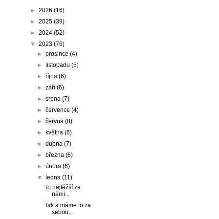
►
2026
(16)
►
2025
(39)
►
2024
(52)
▼
2023
(76)
►
prosince
(4)
►
listopadu
(5)
►
října
(6)
►
září
(6)
►
srpna
(7)
►
července
(4)
►
června
(8)
►
května
(6)
►
dubna
(7)
►
března
(6)
►
února
(6)
▼
ledna
(11)
To nejtěžší za
námi...
Tak a máme to za
sebou..