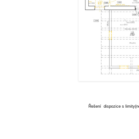
Řešení dispozice s limity(n