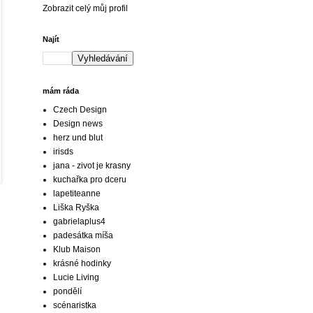
Zobrazit celý můj profil
Najít
mám ráda
Czech Design
Design news
herz und blut
irisds
jana - zivot je krasny
kuchařka pro dceru
lapetiteanne
Liška Ryška
gabrielaplus4
padesátka míša
Klub Maison
krásné hodinky
Lucie Living
pondělí
scénaristka