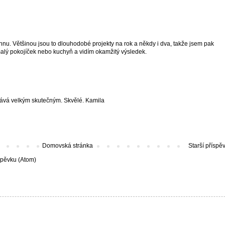
hnu. Většinou jsou to dlouhodobé projekty na rok a někdy i dva, takže jsem pak
 malý pokojíček nebo kuchyň a vidím okamžitý výsledek.
tává velkým skutečným. Skvělé. Kamila
Domovská stránka
Starší příspě
spěvku (Atom)