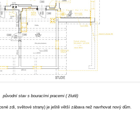
původní stav s bouracími pracemi ( žlutě)
osné zdi, světové strany) je ještě větší zábava než navrhovat nový dům.