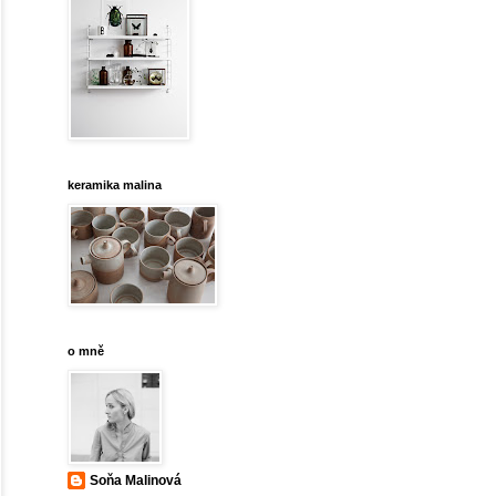
keramika malina
o mně
Soňa Malinová