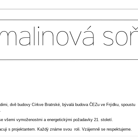
imi, dvě budovy Církve Bratrské, bývalá budova ČEZu ve Frýdku, spoustu
.
 se všemi vymoženostmi a energetickými požadavky 21. století.
racuji s projektantem. Každý známe svou roli. Vzájemně se respektujeme.