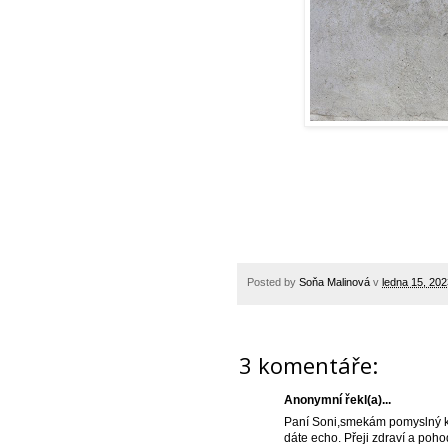
Posted by
Soňa Malinová
v
ledna 15, 202
3 komentáře:
Anonymní řekl(a)...
Paní Soni,smekám pomyslný klo
dáte echo. Přeji zdraví a poho