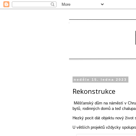
neděle 15. ledna 2023
Rekonstrukce
Měšťanský dům na náměstí v Chrud
bytů, rodinných domů a teď chalupa
Hezký pocit dát objektu nový život
U větších projektů vždycky spolup