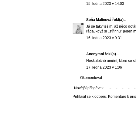
15. ledna 2023 v 14:03
Soňa Malinová
řekl(a)...
Já se taky těším, až něco dotá
ráda, když si ,,střihnu" jeden
16. ledna 2023 v 9:31
Anonymní řekl(a)...
Neskutečné umění, které se s
17. ledna 2023 v 1:06
Okomentovat
Novější příspěvek
Přihlásit se k odběru:
Komentáře k pří