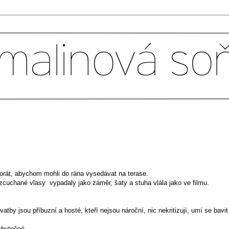
orát, abychom mohli do rána vysedávat na terase.
rozcuchané vlasy vypadaly jako záměr, šaty a stuha vlála jako ve filmu.
atby jsou příbuzní a hosté, kteří nejsou nároční, nic nekritizují, umí se bavit
 zbytečné.