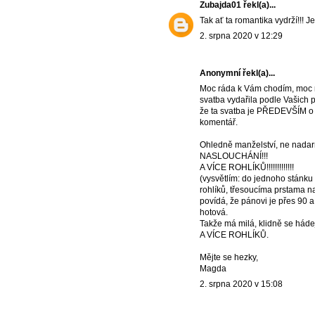
Zubajda01
řekl(a)...
Tak ať ta romantika vydrží!!! J
2. srpna 2020 v 12:29
Anonymní řekl(a)...
Moc ráda k Vám chodím, moc r
svatba vydařila podle Vašich př
že ta svatba je PŘEDEVŠÍM o t
komentář.
Ohledně manželství, ne nadarm
NASLOUCHÁNÍ!!!
A VÍCE ROHLÍKŮ!!!!!!!!!!!!!
(vysvětlím: do jednoho stánku
rohlíků, třesoucíma prstama n
povídá, že pánovi je přes 90 a
hotová.
Takže má milá, klidně se hádej
A VÍCE ROHLÍKŮ.
Mějte se hezky,
Magda
2. srpna 2020 v 15:08