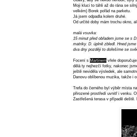
Moji kluci to táhli až do rána se si
velkém) Borek pořád na parketu.
Já jsem odpadla kolem druhé.
Od určité doby mám trochu okno, al
malá vsuvka:
15 minut před obřadem jsme se s D. z
matriky. D. úplně zbledl. Hned jsme
dva dny později to dořešíme se svě
Focení s
Martinem
vřele doporučuje
dělá ty nejhezčí fotky, nakonec jsm
ještě neviděla výsledek, ale samot
Danovu oblíbenou muzika, takže i on
Trefa do černého byl výběr místa n
přirozené prostředí uvnitř i venku.
Zastřešená terasa v případě deště.