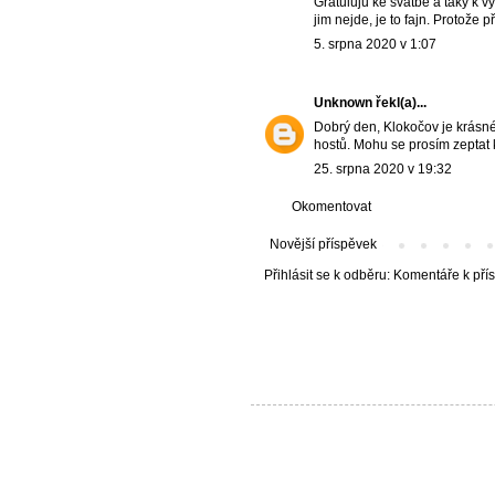
Gratuluju ke svatbě a taky k vý
jim nejde, je to fajn. Protože p
5. srpna 2020 v 1:07
Unknown
řekl(a)...
Dobrý den, Klokočov je krásné
hostů. Mohu se prosím zeptat k
25. srpna 2020 v 19:32
Okomentovat
Novější příspěvek
Přihlásit se k odběru:
Komentáře k pří