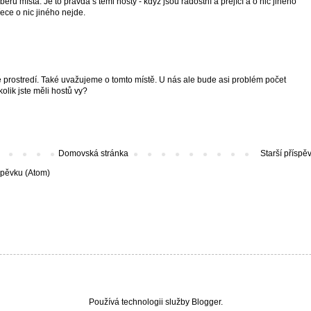
běru místa. Je to pravda s těmi hosty - když jsou radostní a přející a o nic jiného
řece o nic jiného nejde.
 prostredí. Také uvažujeme o tomto místě. U nás ale bude asi problém počet
olik jste měli hostů vy?
Domovská stránka
Starší příspě
spěvku (Atom)
Používá technologii služby
Blogger
.