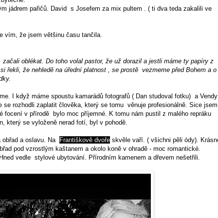
lným jádrem pařičů. David s Josefem za mix pultem . ( ti dva teda zakalili ve
e vím, že jsem většinu času tančila.
ačali oblékat. Do toho volal pastor, že už dorazil a jestli máme ty papíry z
 si řekli, že nehledě na úřední platnost , se prostě vezmeme před Bohem a o
dky.
me. I když máme spoustu kamarádů fotografů ( Dan studoval fotku) a Vendy
e se rozhodli zaplatit člověka, který se tomu věnuje profesionálně. Sice jsem
né focení v přírodě bylo moc příjemné. K tomu nám pustil z malého repráku
, který se vyloženě nerad fotí, byl v pohodě.
a obřad a oslavu. Na
Františkově dvoře
skvěle vaří. ( všichni pěli ódy). Krásn
 Obřad pod vzrostlým kaštanem a okolo koně v ohradě - moc romantické.
 Hned vedle stylové ubytování. Přírodním kamenem a dřevem nešetřili.