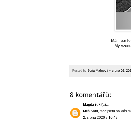
Mám pár fot
My vzadu
Posted by
Soňa Malinová
v
srpna 02, 20
8 komentářů:
Magda
řekl(a)...
Milá Soni, moc jsem na Vás mys
2. srpna 2020 v 10:49