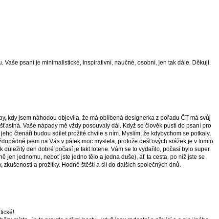
 Vaše psaní je minimalistické, inspirativní, naučné, osobní, jen tak dále. Děkuji.
oby, kdy jsem náhodou objevila, že má oblíbená designerka z pořadu ČT má svůj
šťastná. Vaše nápady mě vždy posouvaly dál. Když se člověk pustí do psaní pro
e jeho čtenáři budou sdílet prožité chvíle s ním. Myslím, že kdybychom se potkaly,
aždopádně jsem na Vás v pátek moc myslela, protože dešťových srážek je v tomto
tak důležitý den dobré počasí je fakt loterie. Vám se to vydařilo, počasí bylo super.
ě jen jednomu, neboť jste jedno tělo a jedna duše), ať ta cesta, po níž jste se
ky, zkušenosti a prožitky. Hodně štěští a sil do dalších společných dnů.
ické!