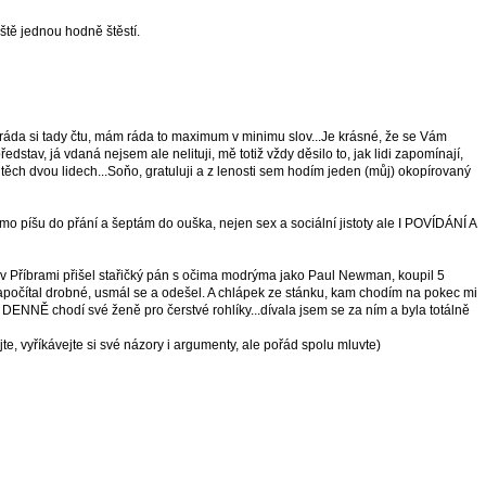
eště jednou hodně štěstí.
áda si tady čtu, mám ráda to maximum v minimu slov...Je krásné, že se Vám
edstav, já vdaná nejsem ale nelituji, mě totiž vždy děsilo to, jak lidi zapomínají,
ěch dvou lidech...Soňo, gratuluji a z lenosti sem hodím jeden (můj) okopírovaný
o píšu do přání a šeptám do ouška, nejen sex a sociální jistoty ale I POVÍDÁNÍ A
 v Příbrami přišel stařičký pán s očima modrýma jako Paul Newman, koupil 5
apočítal drobné, usmál se a odešel. A chlápek ze stánku, kam chodím na pokec mi
 DENNĚ chodí své ženě pro čerstvé rohlíky...dívala jsem se za ním a byla totálně
te, vyříkávejte si své názory i argumenty, ale pořád spolu mluvte)