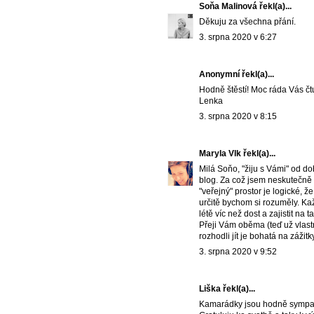
Soňa Malinová
řekl(a)...
Děkuju za všechna přání.
3. srpna 2020 v 6:27
Anonymní řekl(a)...
Hodně štěstí! Moc ráda Vás čtu.
Lenka
3. srpna 2020 v 8:15
Maryla Vlk
řekl(a)...
Milá Soňo, "žiju s Vámi" od d
blog. Za což jsem neskutečně 
"veřejný" prostor je logické, ž
určitě bychom si rozuměly. K
létě víc než dost a zajistit na 
Přeji Vám oběma (teď už vlastn
rozhodli jít je bohatá na zážit
3. srpna 2020 v 9:52
Liška
řekl(a)...
Kamarádky jsou hodně sympat