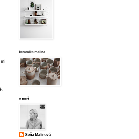
keramika malina
 mi
é,
o mně
Soňa Malinová