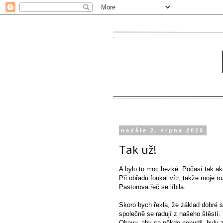
neděle 2. srpna 2020
Tak už!
A bylo to moc hezké. Počasí tak ak
Při obřadu foukal vítr, takže moje 
Pastorova řeč se líbila.
Skoro bych řekla, že základ dobré sv
společně se radují z našeho štěstí.
Obavy, aby se někdo nenudil, byly