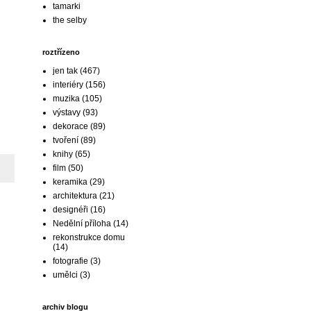
tamarki
the selby
roztřízeno
jen tak
(467)
interiéry
(156)
muzika
(105)
výstavy
(93)
dekorace
(89)
tvoření
(89)
knihy
(65)
film
(50)
keramika
(29)
architektura
(21)
designéři
(16)
Nedělní příloha
(14)
rekonstrukce domu
(14)
fotografie
(3)
umělci
(3)
archiv blogu