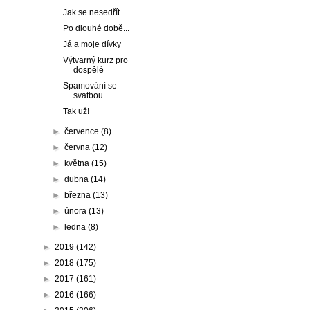
Jak se nesedřít.
Po dlouhé době...
Já a moje dívky
Výtvarný kurz pro
dospělé
Spamování se
svatbou
Tak už!
►
července
(8)
►
června
(12)
►
května
(15)
►
dubna
(14)
►
března
(13)
►
února
(13)
►
ledna
(8)
►
2019
(142)
►
2018
(175)
►
2017
(161)
►
2016
(166)