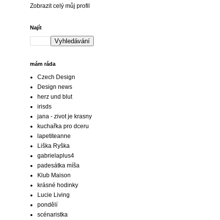
Zobrazit celý můj profil
Najít
mám ráda
Czech Design
Design news
herz und blut
irisds
jana - zivot je krasny
kuchařka pro dceru
lapetiteanne
Liška Ryška
gabrielaplus4
padesátka míša
Klub Maison
krásné hodinky
Lucie Living
pondělí
scénaristka