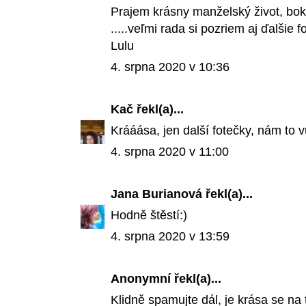
Prajem krásny manželský život, bok
.....veľmi rada si pozriem aj ďalšie fo
Lulu
4. srpna 2020 v 10:36
Kač
řekl(a)...
Krááása, jen další fotečky, nám to v
4. srpna 2020 v 11:00
Jana Burianová
řekl(a)...
Hodně štěstí:)
4. srpna 2020 v 13:59
Anonymní řekl(a)...
Klidně spamujte dál, je krása se na 