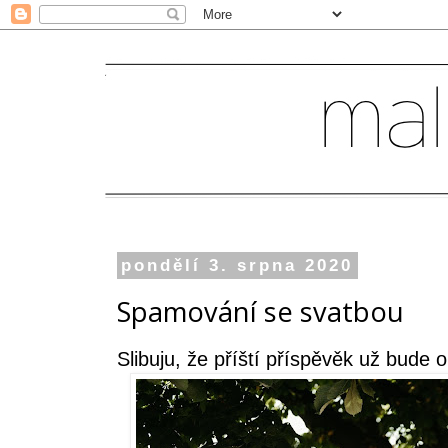
pondělí 3. srpna 2020
Spamování se svatbou
Slibuju, že příští příspěvěk už bude 