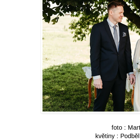
foto : Mar
květiny : Podbě