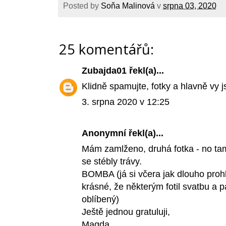
Posted by
Soňa Malinová
v
srpna 03, 2020
25 komentářů:
Zubajda01
řekl(a)...
Klidně spamujte, fotky a hlavně vy j
3. srpna 2020 v 12:25
Anonymní řekl(a)...
Mám zamlženo, druhá fotka - no tam 
se stébly trávy.
BOMBA (já si včera jak dlouho prohlí
krásné, že některým fotil svatbu a pa
oblíbený)
Ještě jednou gratuluji,
Magda