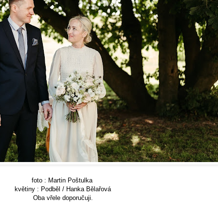
foto : Martin Poštulka
květiny : Podběl / Hanka Bělařová
Oba vřele doporučuji.