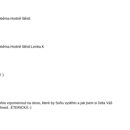
 oběma.Hodně štěstí.
 oběma.Hodně štěstí.Lenka.K
 :)
ohla vzpomenout na slovo, které by Soňu vystihlo a jak jsem si četla Váš
o hned...ÉTERICKÁ:-)