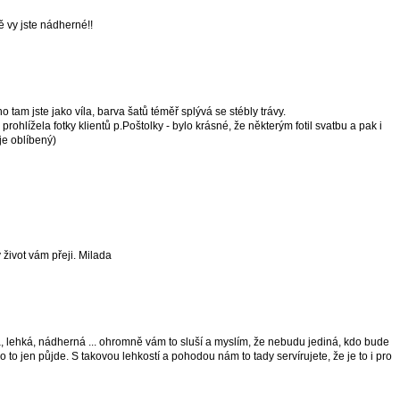
ě vy jste nádherné!!
 tam jste jako víla, barva šatů téměř splývá se stébly trávy.
rohlížela fotky klientů p.Poštolky - bylo krásné, že některým fotil svatbu a pak i
 je oblíbený)
život vám přeji. Milada
á, lehká, nádherná ... ohromně vám to sluší a myslím, že nebudu jediná, kdo bude
o to jen půjde. S takovou lehkostí a pohodou nám to tady servírujete, že je to i pro