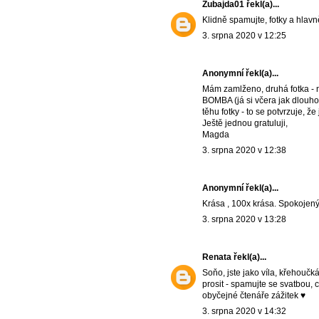
Zubajda01
řekl(a)...
Klidně spamujte, fotky a hlavn
3. srpna 2020 v 12:25
Anonymní řekl(a)...
Mám zamlženo, druhá fotka - no
BOMBA (já si včera jak dlouho p
těhu fotky - to se potvrzuje, že
Ještě jednou gratuluji,
Magda
3. srpna 2020 v 12:38
Anonymní řekl(a)...
Krása , 100x krása. Spokojený 
3. srpna 2020 v 13:28
Renata
řekl(a)...
Soňo, jste jako víla, křehoučk
prosit - spamujte se svatbou, c
obyčejné čtenáře zážitek ♥
3. srpna 2020 v 14:32