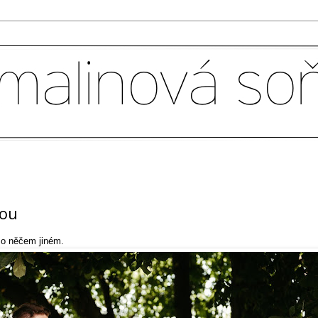
bou
e o něčem jiném.