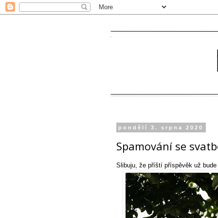
pondělí 3. srpna 2020
Spamování se svat
Slibuju, že příští příspěvěk už bud