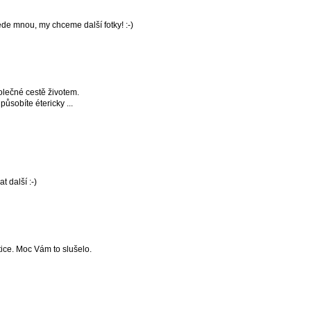
de mnou, my chceme další fotky! :-)
polečné cestě životem.
ůsobíte étericky ...
t další :-)
tice. Moc Vám to slušelo.