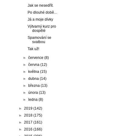
Jak se nesedřít.
Po dlouhé době...
Já a moje dívky
Výtvarný kurz pro
dospělé
Spamování se
svatbou
Tak už!
►
července
(8)
►
června
(12)
►
května
(15)
►
dubna
(14)
►
března
(13)
►
února
(13)
►
ledna
(8)
►
2019
(142)
►
2018
(175)
►
2017
(161)
►
2016
(166)