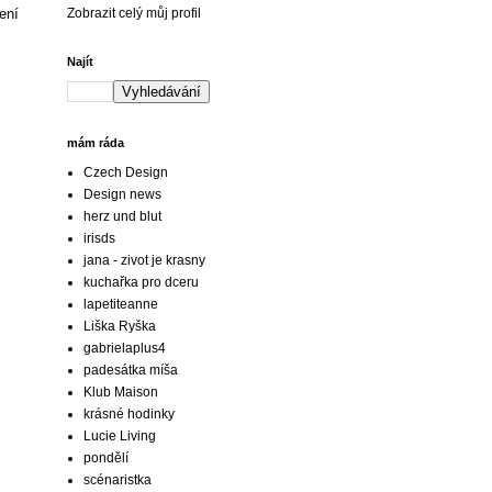
ení
Zobrazit celý můj profil
Najít
mám ráda
Czech Design
Design news
herz und blut
irisds
jana - zivot je krasny
kuchařka pro dceru
lapetiteanne
Liška Ryška
gabrielaplus4
padesátka míša
Klub Maison
krásné hodinky
Lucie Living
pondělí
scénaristka