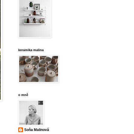
keramika malina
o mně
Soňa Malinová