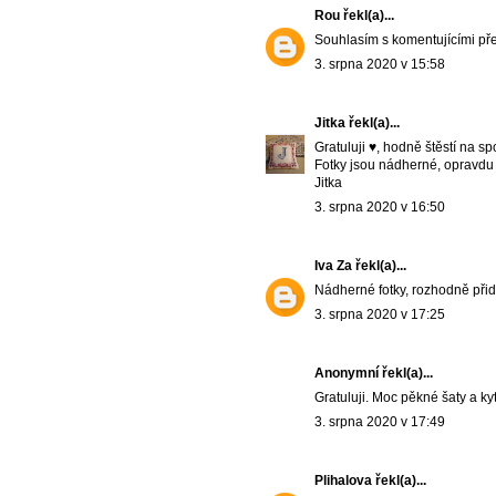
Rou
řekl(a)...
Souhlasím s komentujícími pře
3. srpna 2020 v 15:58
Jitka
řekl(a)...
Gratuluji ♥, hodně štěstí na s
Fotky jsou nádherné, opravdu p
Jitka
3. srpna 2020 v 16:50
Iva Za
řekl(a)...
Nádherné fotky, rozhodně přida
3. srpna 2020 v 17:25
Anonymní řekl(a)...
Gratuluji. Moc pěkné šaty a ky
3. srpna 2020 v 17:49
Plihalova
řekl(a)...