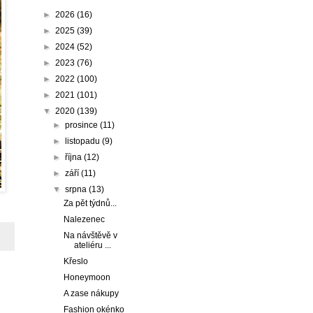
►
2026
(16)
►
2025
(39)
►
2024
(52)
►
2023
(76)
►
2022
(100)
►
2021
(101)
▼
2020
(139)
►
prosince
(11)
►
listopadu
(9)
►
října
(12)
►
září
(11)
▼
srpna
(13)
Za pět týdnů...
Nalezenec
Na návštěvě v
ateliéru ...
Křeslo
Honeymoon
A zase nákupy
Fashion okénko