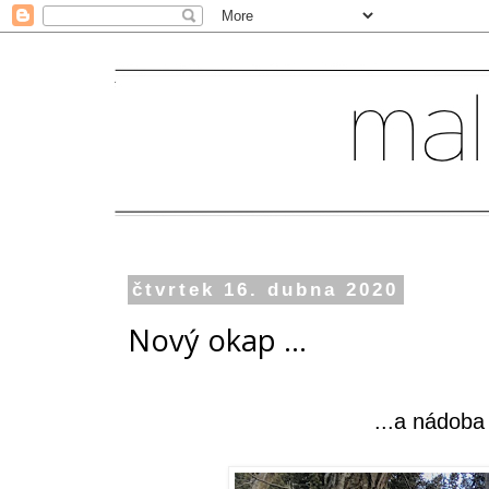
čtvrtek 16. dubna 2020
Nový okap ...
...a nádoba