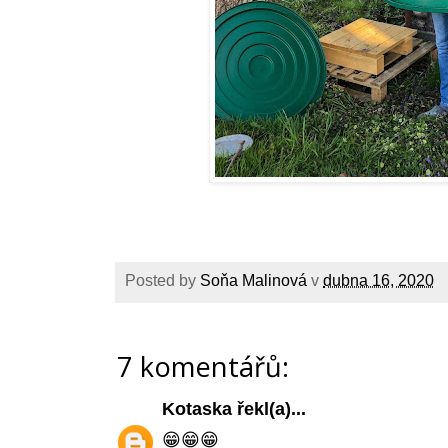
Posted by
Soňa Malinová
v
dubna 16, 2020
7 komentářů:
Kotaska
řekl(a)...
😁😁😁