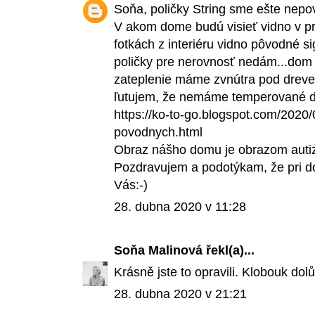
Soňa, poličky String sme ešte nepovesi
V akom dome budú visieť vidno v pr
fotkách z interiéru vidno pôvodné si
poličky pre nerovnosť nedám...dom 
zateplenie máme zvnútra pod dreve
ľutujem, že nemáme temperované dl
https://ko-to-go.blogspot.com/2020
povodnych.html
Obraz nášho domu je obrazom autizm
Pozdravujem a podotýkam, že pri do
Vás:-)
28. dubna 2020 v 11:28
Soňa Malinová
řekl(a)...
Krásně jste to opravili. Klobouk dol
28. dubna 2020 v 21:21