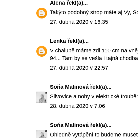
Alena
řekl(a)...
Takýto podobný strop máte aj Vy, S
27. dubna 2020 v 16:35
Lenka
řekl(a)...
V chalupě máme zdi 110 cm na vně
94... Tam by se vešla i tajná chodba 
27. dubna 2020 v 22:57
Soňa Malinová
řekl(a)...
Slivovice a nohy v elektrické troubě:
28. dubna 2020 v 7:06
Soňa Malinová
řekl(a)...
Ohledně vytápění to budeme muset v