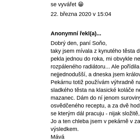
se vyvářet 😁
22. března 2020 v 15:04
Anonymní řekl(a)...
Dobrý den, paní Soňo,
taky jsem mívala z kynutého těsta 
pekla jednou do roka, mi obvykle n
rozpáleného radiátoru... Ale pořídil
nejjednodušší, a dneska jsem králo
Pekárnu totiž používám výhradně na
sladkého těsta na klasické koláče 
mazanec. Dám do ní jenom suroviny
osvědčeného receptu, a za dvě hodi
se kterým dál pracuju - nijak složitě
Jo a ten chleba jsem v pekárně v za
výsledkem.
Mává