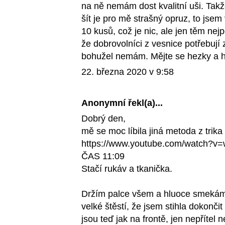
na ně nemám dost kvalitní uši. Takže
šít je pro mě strašný opruz, to jsem
10 kusů, což je nic, ale jen těm ne
že dobrovolníci z vesnice potřebují 
bohužel nemám. Mějte se hezky a h
22. března 2020 v 9:58
Anonymní řekl(a)...
Dobrý den,
mě se moc líbila jiná metoda z trika
https://www.youtube.com/watch?
ČAS 11:09
Stačí rukáv a tkanička.
Držím palce všem a hluoce smekám
velké štěstí, že jsem stihla dokonči
jsou teď jak na frontě, jen nepřítel n