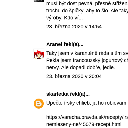
musí být dost pevná, přesně střiže
trochu do špičky, aby to šlo. Ale taky
výroby. Kdo ví...
23. března 2020 v 14:54
Aranel
řekl(a)...
Taky jsem v karanténě ráda s tím s
Pekla jsem francouzský jogurtový ch
nervy. Ale dopadl dobře, jedle.
23. března 2020 v 20:04
skarletka
řekl(a)...
Upečte írsky chlieb, ja ho robievam
https://varecha.pravda.sk/recepty/i
nemieseny-ne/45079-recept.html