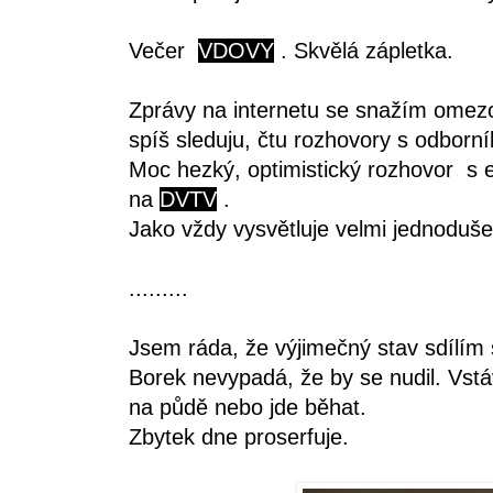
Večer
VDOVY
. Skvělá zápletka.
Zprávy na internetu se snažím ome
spíš sleduju, čtu rozhovory s odborní
Moc hezký, optimistický rozhovor
na
DVTV
.
Jako vždy vysvětluje velmi jednoduš
.........
Jsem ráda, že výjimečný stav sdílím 
Borek nevypadá, že by se nudil. Vst
na půdě nebo jde běhat.
Zbytek dne proserfuje.