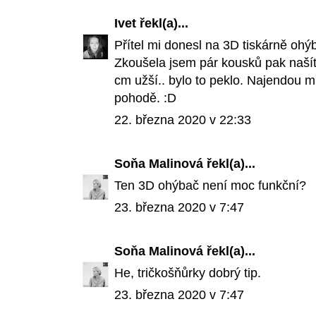
Ivet
řekl(a)...
Přítel mi donesl na 3D tiskárně ohý
Zkoušela jsem pár kousků pak našít k
cm užší.. bylo to peklo. Najendou mi
pohodě. :D
22. března 2020 v 22:33
Soňa Malinová
řekl(a)...
Ten 3D ohýbač není moc funkční?
23. března 2020 v 7:47
Soňa Malinová
řekl(a)...
He, tričkošňůrky dobrý tip.
23. března 2020 v 7:47