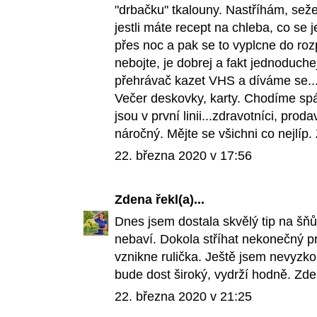
"drbačku" tkalouny. Nastříhám, sež
jestli máte recept na chleba, co se 
přes noc a pak se to vyplcne do ro
nebojte, je dobrej a fakt jednoduche
přehrávač kazet VHS a díváme se...
Večer deskovky, karty. Chodíme spá
jsou v první linii...zdravotníci, prod
náročný. Mějte se všichni co nejlíp.
22. března 2020 v 17:56
Zdena
řekl(a)...
Dnes jsem dostala skvělý tip na šňůr
nebaví. Dokola stříhat nekonečný p
vznikne rulička. Ještě jsem nevyzkou
bude dost široký, vydrží hodně. Zd
22. března 2020 v 21:25