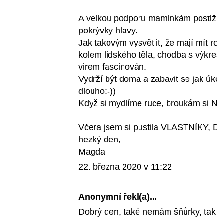
A velkou podporu maminkám postiž.d
pokrývky hlavy.
Jak takovým vysvětlit, že mají mít 
kolem lidského těla, chodba s výkres
virem fascinován.
Vydrží být doma a zabavit se jak úk
dlouho:-))
Když si mydlíme ruce, broukám si N
Včera jsem si pustila VLASTNÍKY,
hezký den,
Magda
22. března 2020 v 11:22
Anonymní řekl(a)...
Dobrý den, také nemám šňůrky, tak 