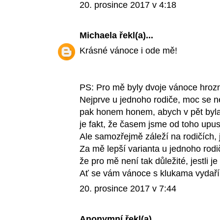
20. prosince 2017 v 4:18
Michaela
řekl(a)...
Krásné vánoce i ode mě!
PS: Pro mě byly dvoje vánoce hrozné
Nejprve u jednoho rodiče, moc se ne
pak honem honem, abych v pět byl
je fakt, že časem jsme od toho upusti
Ale samozřejmě záleží na rodičích, ja
Za mě lepší varianta u jednoho rodi
že pro mě není tak důležité, jestli j
Ať se vám vánoce s klukama vydaří
20. prosince 2017 v 7:44
Anonymní řekl(a)...