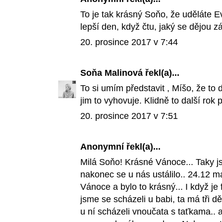
To je tak krásný Soňo, že uděláte 
lepší den, když čtu, jaký se dějou 
20. prosince 2017 v 7:44
Soňa Malinová
řekl(a)...
To si umím představit , Míšo, že to
jim to vyhovuje. Klidně to další rok
20. prosince 2017 v 7:51
Anonymní řekl(a)...
Milá Soňo! Krásné Vánoce... Taky jsm
nakonec se u nás ustálilo.. 24.12 m
Vánoce a bylo to krásný... I když je
jsme se scházeli u babi, ta má tři d
u ní scházeli vnoučata s taťkama.. a