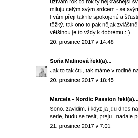
užívám rok co rok ty nejkrásnější svá
miluju celým svým srdcem - se svý
I vám přeji takhle spokojené a šťas
těžký, tak ono to pak nějak zvláštn
většinou je to vždy k dobrému :-)
20. prosince 2017 v 14:48
Soňa Malinová
řekl(a)...
Jak to tak čtu, tak máme v rodině n
20. prosince 2017 v 18:45
Marcela - Nordic Passion
řekl(a)..
Sono, zavidim, i kdyz ja jdu dnes na
serie, budu se tesit, preju i nadale
21. prosince 2017 v 7:01