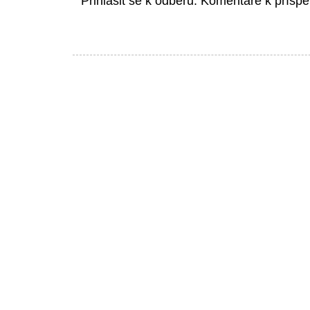
Přihlásit se k odběru:
Komentáře k příspě