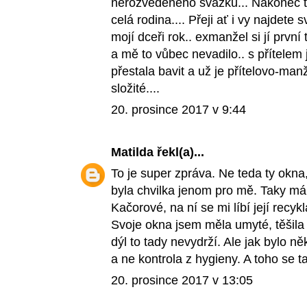
nerozvedeného svazku... Nakonec to
celá rodina.... Přeji ať i vy najdete 
mojí dceři rok.. exmanžel si jí první 
a mě to vůbec nevadilo.. s přítelem j
přestala bavit a už je přítelovo-man
složité....
20. prosince 2017 v 9:44
Matilda
řekl(a)...
To je super zpráva. Ne teda ty okna
byla chvilka jenom pro mě. Taky má
Kačorové, na ní se mi líbí její recyk
Svoje okna jsem měla umyté, těšila
dýl to tady nevydrží. Ale jak bylo 
a ne kontrola z hygieny. A toho se t
20. prosince 2017 v 13:05