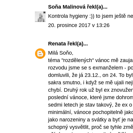
Soňa Malinová
řekl(a)...
Kontrola hygieny :)) to jsem ještě n
20. prosince 2017 v 13:26
Renata
řekl(a)...
Milá Soňo,
téma "rozdělených" vánoc mě zaujalo
rozvodu jsme se s exmanželem - pod
domluvili, že já 23.12., on 24. To b
sakra smutno, i když se mě ujali nej
chybí. Druhý rok už byl ex znovužena
poslední vánoce, které jsme dohrom
sedmi letech je stav takový, že ex 
minimální, vánoce pochopitelně jak
jako narozeniny a svátky a byť je n
schopný vysvětlit, proč se tyhle změn