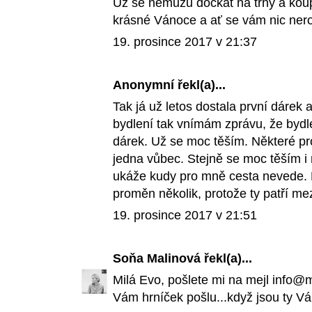
Už se nemůžu dočkat na trhy a koupí
krásné Vánoce a ať se vám nic ner
19. prosince 2017 v 21:37
Anonymní řekl(a)...
Tak já už letos dostala první dárek 
bydlení tak vnímám zprávu, že bydl
dárek. Už se moc těším. Některé pr
jedna vůbec. Stejně se moc těším i 
ukáže kudy pro mně cesta nevede. 
proměn několik, protože ty patří mez
19. prosince 2017 v 21:51
Soňa Malinová
řekl(a)...
Milá Evo, pošlete mi na mejl info@
Vám hrníček pošlu...když jsou ty Vá