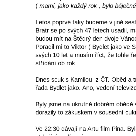
(
mami, jako každý rok , bylo báječné
Letos poprvé taky budeme v jiné ses
Bratr se po svých 47 letech usadil, 
budou mít na Štědrý den dvoje Váno
Poradil mi to Viktor ( Bydlet jako ve
svých 10 let a musím říct, že tohle ř
střídání ob rok.
Dnes scuk s Kamilou z ČT. Oběd a tr
řada Bydlet jako. Ano, vedení televiz
Byly jsme na ukrutně dobrém obědě v 
dorazily to zákuskem v sousední cukrá
Ve 22:30 dávají na Artu film Pina. By