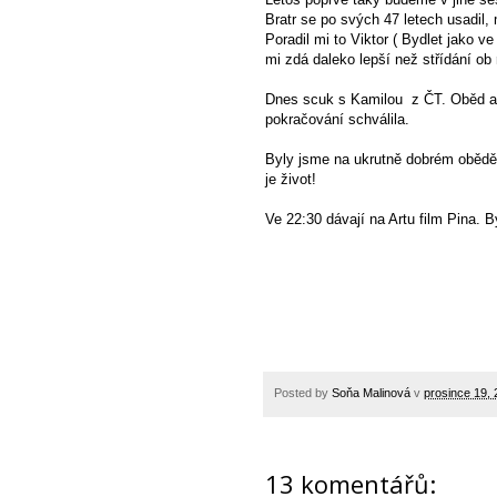
Bratr se po svých 47 letech usadil
Poradil mi to Viktor ( Bydlet jako v
mi zdá daleko lepší než střídání ob 
Dnes scuk s Kamilou z ČT. Oběd a tr
pokračování schválila.
Byly jsme na ukrutně dobrém obědě 
je život!
Ve 22:30 dávají na Artu film Pina. 
Posted by
Soňa Malinová
v
prosince 19,
13 komentářů: