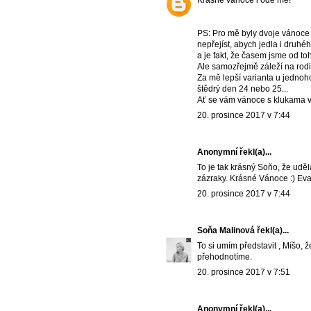
Krásné vánoce i ode mě!
PS: Pro mě byly dvoje vánoce 
nepřejíst, abych jedla i druh
a je fakt, že časem jsme od toh
Ale samozřejmě záleží na rodičí
Za mě lepší varianta u jednoho
štědrý den 24 nebo 25...
Ať se vám vánoce s klukama v
20. prosince 2017 v 7:44
Anonymní řekl(a)...
To je tak krásný Soňo, že uděl
zázraky. Krásné Vánoce :) Eva
20. prosince 2017 v 7:44
Soňa Malinová
řekl(a)...
To si umím představit , Míšo, ž
přehodnotíme.
20. prosince 2017 v 7:51
Anonymní řekl(a)...