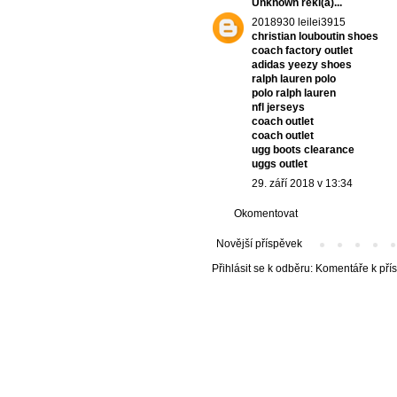
Unknown
řekl(a)...
2018930 leilei3915
christian louboutin shoes
coach factory outlet
adidas yeezy shoes
ralph lauren polo
polo ralph lauren
nfl jerseys
coach outlet
coach outlet
ugg boots clearance
uggs outlet
29. září 2018 v 13:34
Okomentovat
Novější příspěvek
Přihlásit se k odběru:
Komentáře k pří