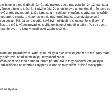
ky jsme to s rodiči dělali různě... ale nakonec se u nás ustálilo.. 24.12 mamka a
Vánoce a bylo to krásný... I když je fakt, že u nás to bylo umocněno tím, že jsme se
... dvě z toho rozvedený, takže jsme se u ní scházeli vnoučata s taťkama.. a každý
ozvedeného svazku... Nakonec to byla nádherná tradice... scházela se celá
svou cestu... P.S. Já se rozvedla, když byl mojí dceři rok.. exmanžel si jí první tři
šest... a mě to vůbec nevadilo.. s přítelem jsme si lebedili u telky... Pak ex dcera
o-manželovo.. nu jsou ty mezilidské vztahy složité....
y okna, ale pokračování Bydlet jako.. Vždy to byla chvilka jenom pro mě. Taky mám
 Kačorové, na ní se mi líbí její recyklační zápal.
šila jsem se z toho pohledu jenom pár dní, dýl to tady nevydrží. Ale jak bylo
í Ježíšek a ne kontrola z hygieny. A toho se taky držím. Krásné svátky přeji.
ště neslyšela