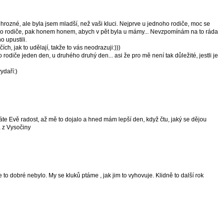
hrozné, ale byla jsem mladší, než vaši kluci. Nejprve u jednoho rodiče, moc se
ého rodiče, pak honem honem, abych v pět byla u mámy... Nevzpomínám na to ráda
o upustili.
ch, jak to udělají, takže to vás neodrazuji:)))
 rodiče jeden den, u druhého druhý den... asi že pro mě není tak důležité, jestli je
ydaří:)
áte Evě radost, až mě to dojalo a hned mám lepší den, když čtu, jaký se dějou
 z Vysočiny
e to dobré nebylo. My se kluků ptáme , jak jim to vyhovuje. Klidně to další rok