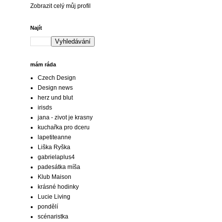
Zobrazit celý můj profil
Najít
mám ráda
Czech Design
Design news
herz und blut
irisds
jana - zivot je krasny
kuchařka pro dceru
lapetiteanne
Liška Ryška
gabrielaplus4
padesátka míša
Klub Maison
krásné hodinky
Lucie Living
pondělí
scénaristka