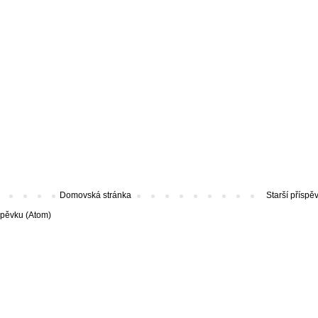
Domovská stránka
Starší příspě
spěvku (Atom)