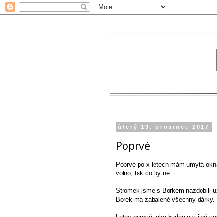
úterý 19. prosince 2017
Poprvé
Poprvé po x letech mám umytá okna
volno, tak co by ne.
Stromek jsme s Borkem nazdobili už
Borek má zabalené všechny dárky.
Letos poprvé taky budeme v jiné se