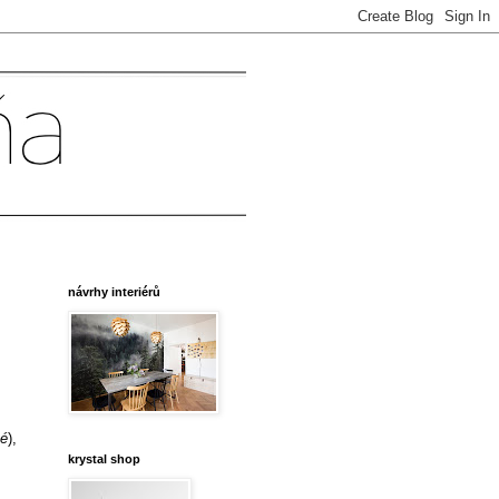
návrhy interiérů
né
),
krystal shop