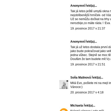
Anonymní řekl(a)...
Tak já letos ještě umytá okna
nejoblíbenější hrníček- od Vá
Už se nemůžu dočkat na trhy a
nerozbije,co máte ráda.♡ Eva
19. prosince 2017 v 21:37
Anonymní řekl(a)...
Tak já už letos dostala první 
jako bude pokračovat jako vel
jedna vůbec. Stejně se moc tě
Doufám že tam budete mít Vy a 
19. prosince 2017 v 21:51
Soňa Malinová
řekl(a)...
Milá Evo, pošlete mi na mejl 
Vánoce:)
20. prosince 2017 v 4:18
Michaela
řekl(a)...