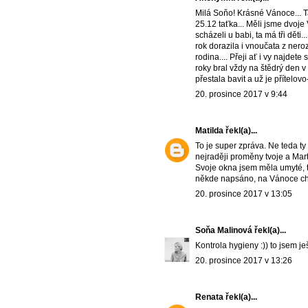
Milá Soňo! Krásné Vánoce... Ta
25.12 taťka... Měli jsme dvoje 
scházeli u babi, ta má tři děti
rok dorazila i vnoučata z ner
rodina.... Přeji ať i vy najdete 
roky bral vždy na štědrý den v 
přestala bavit a už je přítelov
20. prosince 2017 v 9:44
Matilda
řekl(a)...
To je super zpráva. Ne teda t
nejraději proměny tvoje a Marty
Svoje okna jsem měla umyté, tě
někde napsáno, na Vánoce chod
20. prosince 2017 v 13:05
Soňa Malinová
řekl(a)...
Kontrola hygieny :)) to jsem je
20. prosince 2017 v 13:26
Renata
řekl(a)...