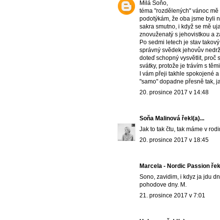
Milá Soňo,
téma "rozdělených" vánoc mě z
podotýkám, že oba jsme byli ne
sakra smutno, i když se mě ujal
znovuženatý s jehovistkou a zá
Po sedmi letech je stav takov
správný svědek jehovův nedrží
doteď schopný vysvětlit, proč s
svátky, protože je trávím s tě
I vám přeji takhle spokojené a
"samo" dopadne přesně tak, ja
20. prosince 2017 v 14:48
Soňa Malinová
řekl(a)...
Jak to tak čtu, tak máme v rod
20. prosince 2017 v 18:45
Marcela - Nordic Passion
řekl
Sono, zavidim, i kdyz ja jdu dn
pohodove dny. M.
21. prosince 2017 v 7:01