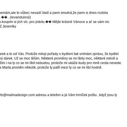
 nemám,ale to vůbec nevadí.Vadí a jsem smutná,že jsem si dnes rozbila
s ��...(levandulový)
 koupím si jich víc..pro jistotu.�� Mějte krásné Vánoce a ať se vám nic
 Z.Jeseníky
dárek a to od Vás. Protože miluji pořady o bydlení tak vnímám zprávu, že bydlet
ký dárek. Už se moc těším. Některé proměny se mi líbily moc, některé méně a
ším i na ty co se mi líbit nebudou, protože mi ukáže kudy pro mně cesta nevede.
Marta proměn několik, protože ty patří mezi ty co se mi líbí hodně.
info@malinadesign.com adresu a telefon a já Vám hrníček pošlu...když jsou ty