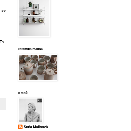
í se
 To
keramika malina
o mně
Soňa Malinová