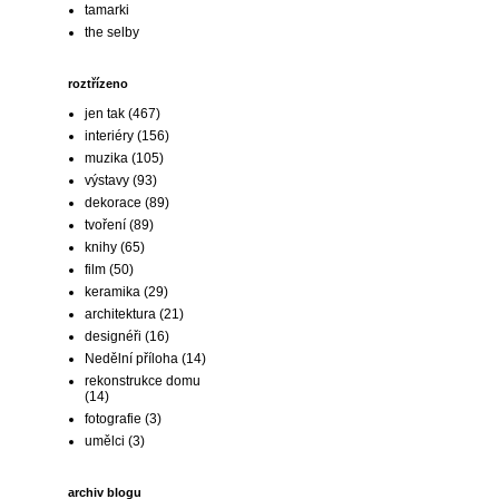
tamarki
the selby
roztřízeno
jen tak
(467)
interiéry
(156)
muzika
(105)
výstavy
(93)
dekorace
(89)
tvoření
(89)
knihy
(65)
film
(50)
keramika
(29)
architektura
(21)
designéři
(16)
Nedělní příloha
(14)
rekonstrukce domu
(14)
fotografie
(3)
umělci
(3)
archiv blogu