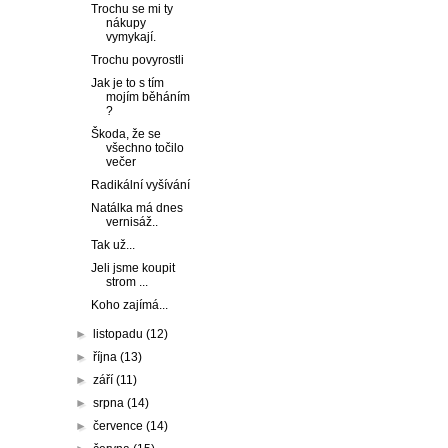
Trochu se mi ty
nákupy
vymykají.
Trochu povyrostli
Jak je to s tím
mojím běháním
?
Škoda, že se
všechno točilo
večer
Radikální vyšívání
Natálka má dnes
vernisáž..
Tak už...
Jeli jsme koupit
strom ...
Koho zajímá...
►
listopadu
(12)
►
října
(13)
►
září
(11)
►
srpna
(14)
►
července
(14)