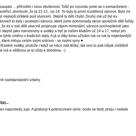
aujalo ... přihodím i svou zkušenost. Totiž po rozvodu jsme se s exmanželem -
věřící, domluvili, že já 23.12., on 24. To byly ty první rozdělený vánoce. Bylo mi
i nejlepší přátelé pod sluncem. Stejně ty děti chybí. Druhý rok už byl ex
roveň to byly i poslední vánoce, které jsme dohromady skrze společné děti řešily.
ý, že ex o své děti obecně projevuje zájem minimální, vánoce pochopitelně jako
 stejně jako narozeniny a svátky a byť je našim klukům už 14 a 17, nebyl jim
e tyhle změny v tradicích staly. A já si díky tomu užívám rok co rok ty nejkrásnější
mi, které miluju celým svým srdcem - se svými syny ♥
 šťastné svátky, protože i když se něco zdá těžký, tak ono to pak nějak zvláštně
k má a většinou je to vždy k dobrému :-)
ině nadstandardní vztahy.
(a)...
es naposledy, jupi. A gratuluji k pokracovani serie, budu se tesit, preju i nadale