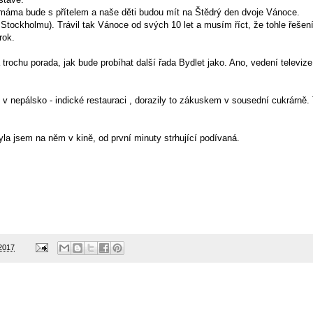
, máma bude s přítelem a naše děti budou mít na Štědrý den dvoje Vánoce.
e Stockholmu). Trávil tak Vánoce od svých 10 let a musím říct, že tohle řešen
rok.
ochu porada, jak bude probíhat další řada Bydlet jako. Ano, vedení televize
v nepálsko - indické restauraci , dorazily to zákuskem v sousední cukrárně.
Byla jsem na něm v kině, od první minuty strhující podívaná.
 2017