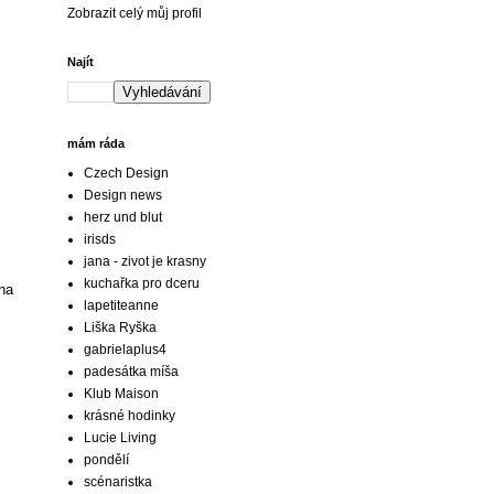
Zobrazit celý můj profil
Najít
mám ráda
Czech Design
Design news
herz und blut
irisds
jana - zivot je krasny
kuchařka pro dceru
 na
lapetiteanne
Liška Ryška
gabrielaplus4
padesátka míša
Klub Maison
krásné hodinky
Lucie Living
pondělí
scénaristka