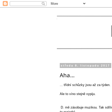
středa 8. listopadu 2017
Aha...
... třídní schůzky jsou až za týden.
Ale to víno stejně vypiju.
D. mě zásobuje muzikou. Tak sdílím
to rozjede
)