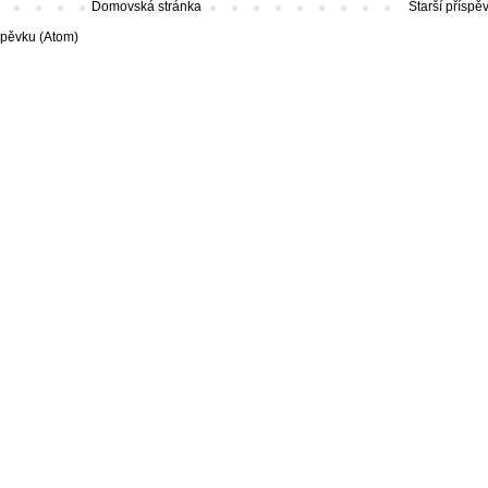
Domovská stránka
Starší příspě
spěvku (Atom)