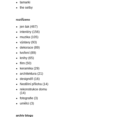
tamarki
the selby
roztřízeno
jen tak
(467)
interiéry
(156)
muzika
(105)
výstavy
(93)
dekorace
(89)
tvoření
(89)
knihy
(65)
film
(50)
keramika
(29)
architektura
(21)
designéři
(16)
Nedělní příloha
(14)
rekonstrukce domu
(14)
fotografie
(3)
umělci
(3)
archiv blogu