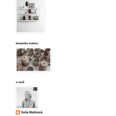
keramika malina
o mně
Soňa Malinová