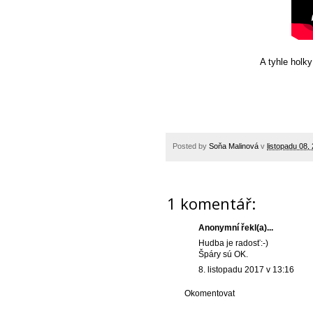
A tyhle holky
Posted by
Soňa Malinová
v
listopadu 08,
1 komentář:
Anonymní řekl(a)...
Hudba je radosť:-)
Špáry sú OK.
8. listopadu 2017 v 13:16
Okomentovat