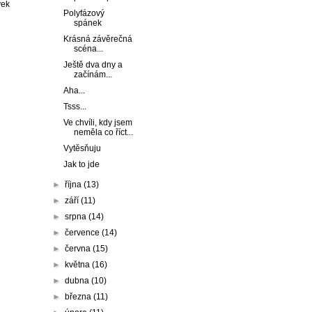
vek
Polyfázový
spánek
Krásná závěrečná
scéna...
Ještě dva dny a
začínám...
Aha...
Tsss...
Ve chvíli, kdy jsem
neměla co říct...
Vytěsňuju
Jak to jde
►
října
(13)
►
září
(11)
►
srpna
(14)
►
července
(14)
►
června
(15)
►
května
(16)
►
dubna
(10)
►
března
(11)