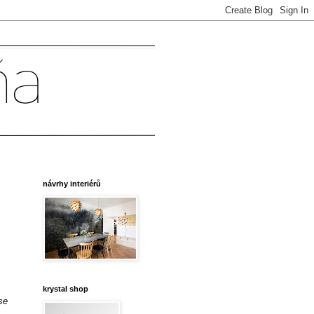
návrhy interiérů
krystal shop
se