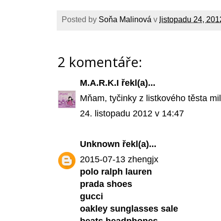
Posted by
Soňa Malinová
v
listopadu 24, 201
2 komentáře:
M.A.R.K.I
řekl(a)...
Mňam, tyčinky z listkového těsta milu
24. listopadu 2012 v 14:47
Unknown
řekl(a)...
2015-07-13 zhengjx
polo ralph lauren
prada shoes
gucci
oakley sunglasses sale