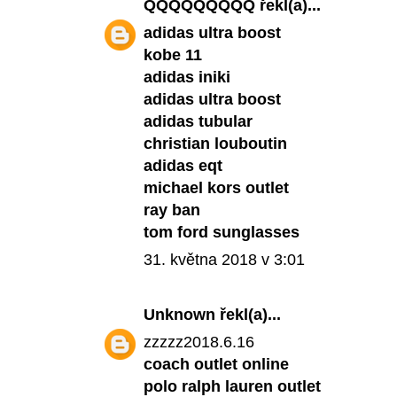
QQQQQQQQQ
řekl(a)...
adidas ultra boost
kobe 11
adidas iniki
adidas ultra boost
adidas tubular
christian louboutin
adidas eqt
michael kors outlet
ray ban
tom ford sunglasses
31. května 2018 v 3:01
Unknown
řekl(a)...
zzzzz2018.6.16
coach outlet online
polo ralph lauren outlet