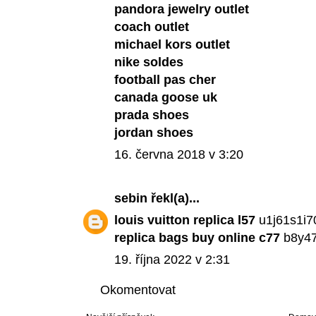
pandora jewelry outlet
coach outlet
michael kors outlet
nike soldes
football pas cher
canada goose uk
prada shoes
jordan shoes
16. června 2018 v 3:20
sebin
řekl(a)...
louis vuitton replica l57
u1j61s1i
replica bags buy online c77
b8y4
19. října 2022 v 2:31
Okomentovat