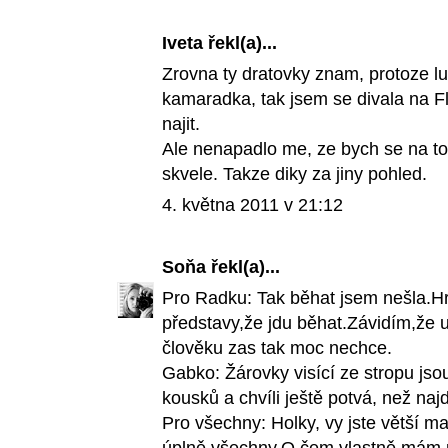
Iveta
řekl(a)...
Zrovna ty dratovky znam, protoze lus
kamaradka, tak jsem se divala na Fl
najit.
Ale nenapadlo me, ze bych se na to
skvele. Takze diky za jiny pohled.
4. května 2011 v 21:12
Soňa
řekl(a)...
Pro Radku: Tak běhat jsem nešla.Hr
představy,že jdu běhat.Závidím,že u
člověku zas tak moc nechce.
Gabko: Žárovky visící ze stropu js
kousků a chvíli ještě potvá, než najd
Pro všechny: Holky, vy jste větší m