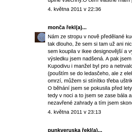
úplně všechny.O čem vlastně mám p
4. května 2011 v 22:36
monča
řekl(a)...
Nám ze stropu v nově předělané ku
tak dlouho, že sem si tam už ani ni
sem koupila v Ikee designovější a 
výsledku jsem nadšená. A pak jsem zj
Kupodivu i manžel byl pro a netrval
(pouštím se do ledasčeho, ale z ele
omrzí, můžem si stínítko třeba uštrik
O běhání jsem se pokusila před lety
tedy v noci a to jsem se zase bála
nezavřené zahrady a tím jsem skonč
4. května 2011 v 23:13
punkveruska
řekl(a)...