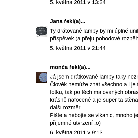
5. května 2011 v 13:24
Jana
řekl(a)...
Ty drátované lampy by mi úplně unik
příspěvek (a přeju pohodové rozběhn
5. května 2011 v 21:44
monča
řekl(a)...
Já jsem drátkované lampy taky nezna
Člověk nemůže znát všechno a i je t
fotku, tak po těch malovaných obrás
krásně nafocené a je super ta stěna
další rozměr.
Pište a nebojte se vlkanic, mnoho j
příjemné utvrzení :o)
6. května 2011 v 9:13