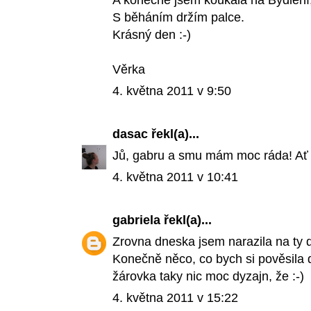
A konečně jsem koukala na Bydlení
S běháním držím palce.
Krásný den :-)
Věrka
4. května 2011 v 9:50
dasac
řekl(a)...
Jů, gabru a smu mám moc ráda! Ať s
4. května 2011 v 10:41
gabriela
řekl(a)...
Zrovna dneska jsem narazila na ty 
Konečně něco, co bych si pověsila d
žárovka taky nic moc dyzajn, že :-)
4. května 2011 v 15:22