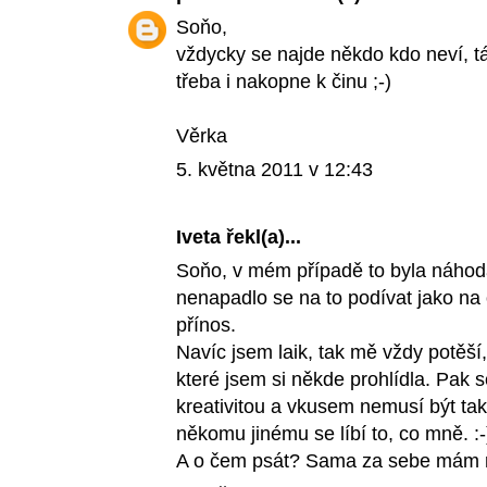
Soňo,
vždycky se najde někdo kdo neví, tá
třeba i nakopne k činu ;-)
Věrka
5. května 2011 v 12:43
Iveta
řekl(a)...
Soňo, v mém případě to byla náhoda
nenapadlo se na to podívat jako na
přínos.
Navíc jsem laik, tak mě vždy potěší
které jsem si někde prohlídla. Pak 
kreativitou a vkusem nemusí být tak
někomu jinému se líbí to, co mně. :-
A o čem psát? Sama za sebe mám rá