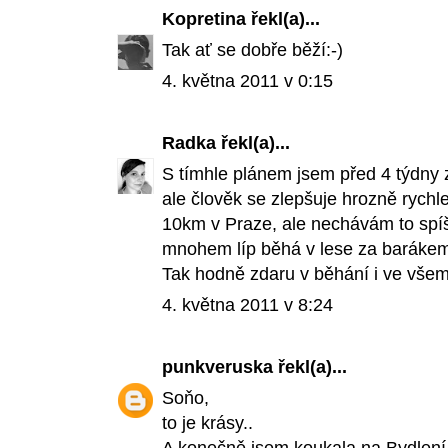
Kopretina
řekl(a)...
Tak ať se dobře běží:-)
4. května 2011 v 0:15
Radka
řekl(a)...
S tímhle plánem jsem před 4 týdny z
ale člověk se zlepšuje hrozně rychle
10km v Praze, ale nechávám to spíš
mnohem líp běhá v lese za baráke
Tak hodně zdaru v běhání i ve všem
4. května 2011 v 8:24
punkveruska
řekl(a)...
Soňo,
to je krásy..