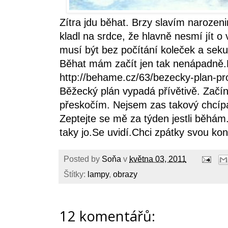
Zítra jdu běhat. Brzy slavím narozeni
kladl na srdce, že hlavně nesmí jít 
musí být bez počítání koleček a sek
Běhat mám začít jen tak nenápadně
http://behame.cz/63/bezecky-plan-pr
Běžecký plán vypadá přívětivě. Začín
přeskočím. Nejsem zas takový chcíp
Zeptejte se mě za týden jestli běhám.
taky jo.Se uvidí.Chci zpátky svou 
Posted by
Soňa
v
května 03, 2011
Štítky:
lampy
,
obrazy
12 komentářů: