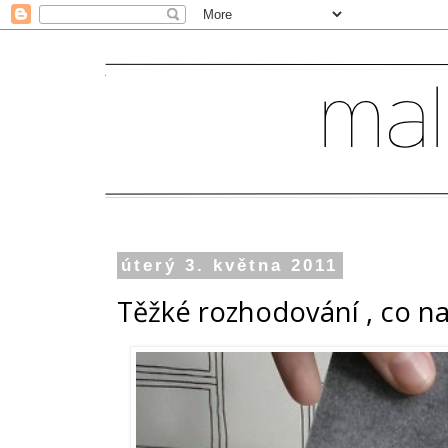
úterý 3. května 2011
Těžké rozhodování , co n